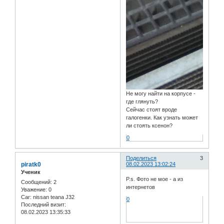
Не могу найти на корпусе -
где глянуть?
Сейчас стоят вроде
галогенки. Как узнать может
ли стоять ксенон?
0
Поделиться
3
piratk0
08.02.2023 13:02:24
Ученик
P.s. Фото не мое - а из
Сообщений:
2
интернетов
Уважение:
0
Car:
nissan teana J32
0
Последний визит:
08.02.2023 13:35:33