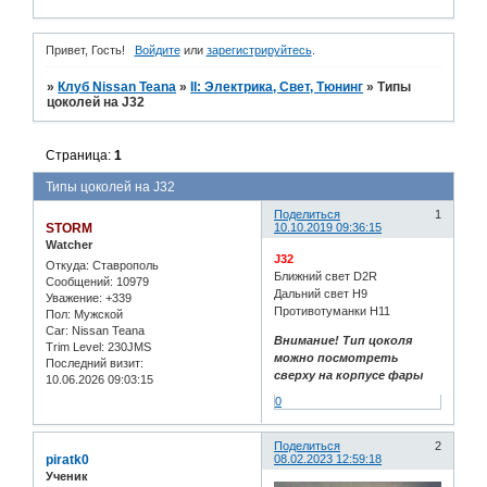
Привет, Гость!
Войдите
или
зарегистрируйтесь
.
»
Клуб Nissan Teana
»
II: Электрика, Свет, Тюнинг
»
Типы
цоколей на J32
Страница:
1
Типы цоколей на J32
Поделиться
1
STORM
10.10.2019 09:36:15
Watcher
J32
Откуда:
Ставрополь
Ближний свет D2R
Сообщений:
10979
Дальний свет H9
Уважение:
+339
Противотуманки Н11
Пол:
Мужской
Car:
Nissan Teana
Внимание! Тип цоколя
Trim Level:
230JMS
можно посмотреть
Последний визит:
сверху на корпусе фары
10.06.2026 09:03:15
0
Поделиться
2
piratk0
08.02.2023 12:59:18
Ученик