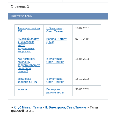
Страница:
1
Похожие темы
Типы цоколей на
I: Электрика,
16.02.2013
J31
Свет, Тюнинг
Быстрый доступ
Вопрос - Ответ
07.12.2008
к некоторым
(FAQ)
часто
задаваемым
вопросам
Как поменять
I: Электрика,
16.05.2011
лампочку
Свет, Тюнинг
заднего габарита
на первой
таньке?
Установка
I: Электрика,
15.12.2013
ксенона в ПТФ
Свет, Тюнинг
Ксенон
Беседы на
30.06.2024
разные темы
»
Клуб Nissan Teana
»
II: Электрика, Свет, Тюнинг
»
Типы
цоколей на J32