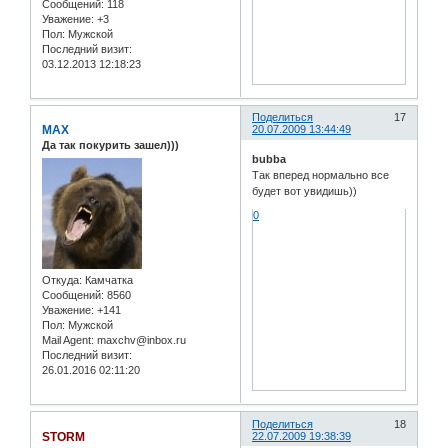
Сообщений:
118
Уважение:
+3
Пол:
Мужской
Последний визит:
03.12.2013 12:18:23
Поделиться
17
MAX
20.07.2009 13:44:49
Да так покурить зашел)))
bubba
Так вперед нормально все
будет вот увидишь))
0
Откуда:
Камчатка
Сообщений:
8560
Уважение:
+141
Пол:
Мужской
Mail Agent:
maxchv@inbox.ru
Последний визит:
26.01.2016 02:11:20
Поделиться
18
STORM
22.07.2009 19:38:39