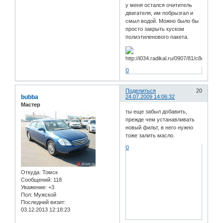
у меня остался очититель
двигателя, им побрызгал и
смыл водой. Можно было бы
просто закрыть куском
полиэтиленового пакета.
0
Поделиться
20
bubba
24.07.2009 14:06:32
Мастер
ты еще забыл добавить,
прежде чем устанавливать
новый фильт, в него нужно
тоже залить масло.
0
Откуда:
Томск
Сообщений:
118
Уважение:
+3
Пол:
Мужской
Последний визит:
03.12.2013 12:18:23