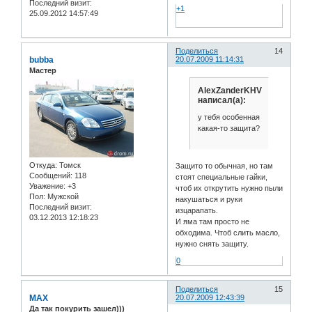
Последний визит:
+1
25.09.2012 14:57:49
Поделиться
14
bubba
20.07.2009 11:14:31
Мастер
AlexZanderKHV
написал(а):
у тебя особенная
какая-то защита?
Откуда:
Томск
Защито то обычная, но там
Сообщений:
118
стоят специальные гайки,
Уважение:
+3
чтоб их открутить нужно пыли
Пол:
Мужской
накушаться и руки
Последний визит:
изцарапать.
03.12.2013 12:18:23
И яма там просто не
обходима. Чтоб слить масло,
нужно снять защиту.
0
Поделиться
15
MAX
20.07.2009 12:43:39
Да так покурить зашел)))