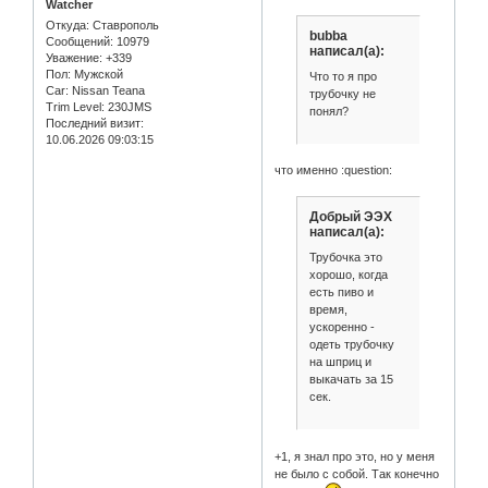
Watcher
Откуда:
Ставрополь
bubba
Сообщений:
10979
написал(а):
Уважение:
+339
Пол:
Мужской
Что то я про
Car:
Nissan Teana
трубочку не
Trim Level:
230JMS
понял?
Последний визит:
10.06.2026 09:03:15
что именно :question:
Добрый ЭЭХ
написал(а):
Трубочка это
хорошо, когда
есть пиво и
время,
ускоренно -
одеть трубочку
на шприц и
выкачать за 15
сек.
+1, я знал про это, но у меня
не было с собой. Так конечно