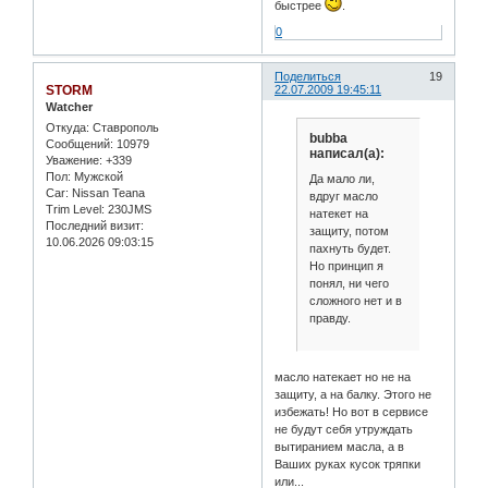
быстрее
.
0
Поделиться
19
STORM
22.07.2009 19:45:11
Watcher
Откуда:
Ставрополь
bubba
Сообщений:
10979
написал(а):
Уважение:
+339
Пол:
Мужской
Да мало ли,
Car:
Nissan Teana
вдруг масло
Trim Level:
230JMS
натекет на
Последний визит:
защиту, потом
10.06.2026 09:03:15
пахнуть будет.
Но принцип я
понял, ни чего
сложного нет и в
правду.
масло натекает но не на
защиту, а на балку. Этого не
избежать! Но вот в сервисе
не будут себя утруждать
вытиранием масла, а в
Ваших руках кусок тряпки
или...