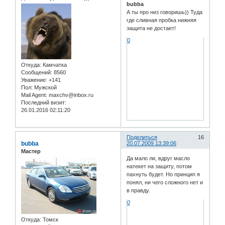
bubba
А ты про низ говоришь)) Туда
где сливная пробка нижняя
защита не достает!
0
Откуда:
Камчатка
Сообщений:
8560
Уважение:
+141
Пол:
Мужской
Mail Agent:
maxchv@inbox.ru
Последний визит:
26.01.2016 02:11:20
Поделиться
16
bubba
20.07.2009 13:39:06
Мастер
Да мало ли, вдруг масло
натекет на защиту, потом
пахнуть будет. Но принцип я
понял, ни чего сложного нет и
в правду.
0
Откуда:
Томск