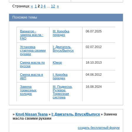
Страница:
«
1
2
3
4
…
12
»
Похожие темы
Вариатор -
III: Коробка
06.07.2025
замена масла -
передач
FAQ
Установка
I: Двигатель,
02.07.2012
стартера своими
Впуск/Выпуск
руками
Смена масла по
Юмор
18.10.2013
русски
Смена масла в
I: Коробка
04.06.2012
АКП
передач
Замена
III: Подвеска,
16.08.2024
тормозных
Рулевое,
колодок
Тормозная
система
»
Клуб Nissan Teana
»
I: Двигатель, Впуск/Выпуск
»
Замена
масла своими руками
создать бесплатный форум