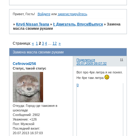
Привет, Гость!
Войдите
или
зарегистрируйтесь
.
»
Клуб Nissan Teana
»
I: Двигатель, Впуск/Выпуск
»
Замена
масла своими руками
Страница:
«
1
2
3
4
…
12
»
Замена масла своими руками
Поделиться
11
Cefirovod256
20.07.2009 09:07:32
Статус, такой статус
Вот про 4ре литра я не понял.
Не 4ре там литра
0
Откуда:
Город где таможня в
шоколаде
Сообщений:
2902
Уважение:
+126
Пол:
Мужской
Последний визит:
20.07.2013 16:37:03