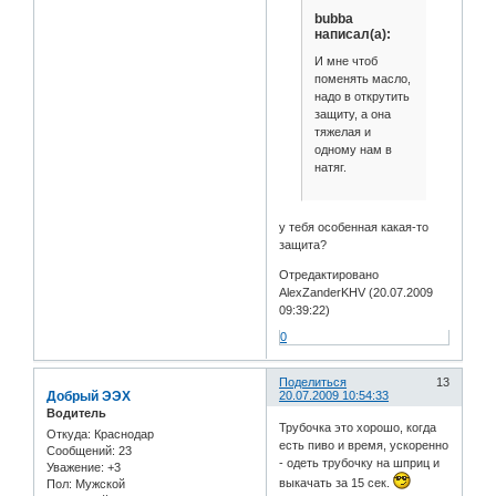
bubba
написал(а):
И мне чтоб
поменять масло,
надо в открутить
защиту, а она
тяжелая и
одному нам в
натяг.
у тебя особенная какая-то
защита?
Отредактировано
AlexZanderKHV (20.07.2009
09:39:22)
0
Поделиться
13
Добрый ЭЭХ
20.07.2009 10:54:33
Водитель
Трубочка это хорошо, когда
Откуда:
Краснодар
есть пиво и время, ускоренно
Сообщений:
23
- одеть трубочку на шприц и
Уважение:
+3
выкачать за 15 сек.
Пол:
Мужской