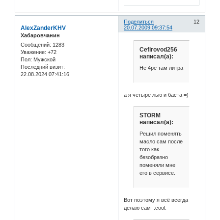
Поделиться
12
AlexZanderKHV
20.07.2009 09:37:54
Хабаровчанин
Сообщений:
1283
Cefirovod256
Уважение:
+72
написал(а):
Пол:
Мужской
Последний визит:
Не 4ре там литра
22.08.2024 07:41:16
а я четыре лью и баста =)
STORM
написал(а):
Решил поменять
масло сам после
того как
безобразно
поменяли мне
его в сервисе.
Вот поэтому я всё всегда
делаю сам :cool: