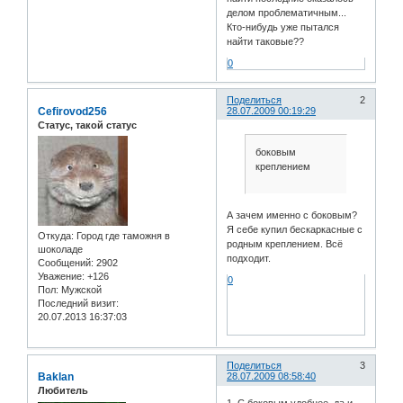
делом проблематичным...
Кто-нибудь уже пытался
найти таковые??
0
Поделиться
2
Cefirovod256
28.07.2009 00:19:29
Статус, такой статус
боковым
креплением
А зачем именно с боковым?
Я себе купил бескаркасные с
Откуда:
Город где таможня в
родным креплением. Всё
шоколаде
подходит.
Сообщений:
2902
Уважение:
+126
0
Пол:
Мужской
Последний визит:
20.07.2013 16:37:03
Поделиться
3
Baklan
28.07.2009 08:58:40
Любитель
1. С боковым удобнее, да и