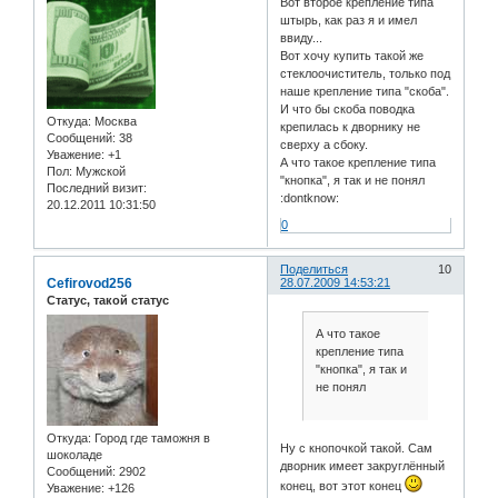
Вот второе крепление типа
штырь, как раз я и имел
ввиду...
Вот хочу купить такой же
стеклоочиститель, только под
наше крепление типа "скоба".
И что бы скоба поводка
Откуда:
Москва
крепилась к дворнику не
Сообщений:
38
сверху а сбоку.
Уважение:
+1
А что такое крепление типа
Пол:
Мужской
"кнопка", я так и не понял
Последний визит:
:dontknow:
20.12.2011 10:31:50
0
Поделиться
10
Cefirovod256
28.07.2009 14:53:21
Статус, такой статус
А что такое
крепление типа
"кнопка", я так и
не понял
Откуда:
Город где таможня в
Ну с кнопочкой такой. Сам
шоколаде
дворник имеет закруглённый
Сообщений:
2902
конец, вот этот конец
Уважение:
+126