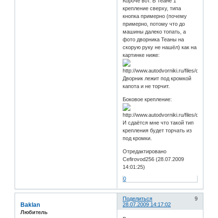
Короче вот. В Теане 1
крепление сверху, типа
кнопка примерно (почему
примерно, потому что до
машины далеко топать, а
фото дворника Теаны на
скорую руку не нашёл) как на
картинке ниже:
Дворник лежит под кромкой
капота и не торчит.
Боковое крепление:
И сдаётся мне что такой тип
крепления будет торчать из
под кромки.
Отредактировано
Cefirovod256 (28.07.2009
14:01:25)
0
Поделиться
9
Baklan
28.07.2009 14:17:02
Любитель