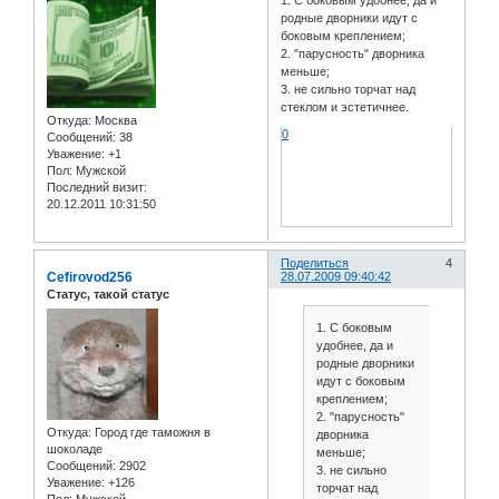
родные дворники идут с
боковым креплением;
2. "парусность" дворника
меньше;
3. не сильно торчат над
стеклом и эстетичнее.
Откуда:
Москва
0
Сообщений:
38
Уважение:
+1
Пол:
Мужской
Последний визит:
20.12.2011 10:31:50
Поделиться
4
Cefirovod256
28.07.2009 09:40:42
Статус, такой статус
1. С боковым
удобнее, да и
родные дворники
идут с боковым
креплением;
2. "парусность"
Откуда:
Город где таможня в
дворника
шоколаде
меньше;
Сообщений:
2902
3. не сильно
Уважение:
+126
торчат над
Пол:
Мужской