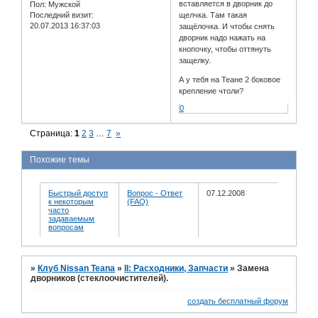
вставляется в дворник до
Пол:
Мужской
щелчка. Там такая
Последний визит:
20.07.2013 16:37:03
защёлочка. И чтобы снять
дворник надо нажать на
кнопочку, чтобы оттянуть
защелку.
А у тебя на Теане 2 боковое
крепление чтоли?
0
Страница:
1
2
3
…
7
»
Похожие темы
Быстрый доступ
Вопрос - Ответ
07.12.2008
к некоторым
(FAQ)
часто
задаваемым
вопросам
»
Клуб Nissan Teana
»
II: Расходники, Запчасти
»
Замена
дворников (стеклоочистителей).
создать бесплатный форум