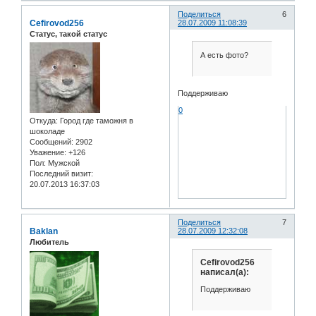
Поделиться
6
Cefirovod256
28.07.2009 11:08:39
Статус, такой статус
А есть фото?
Поддерживаю
0
Откуда:
Город где таможня в
шоколаде
Сообщений:
2902
Уважение:
+126
Пол:
Мужской
Последний визит:
20.07.2013 16:37:03
Поделиться
7
Baklan
28.07.2009 12:32:08
Любитель
Cefirovod256
написал(а):
Поддерживаю