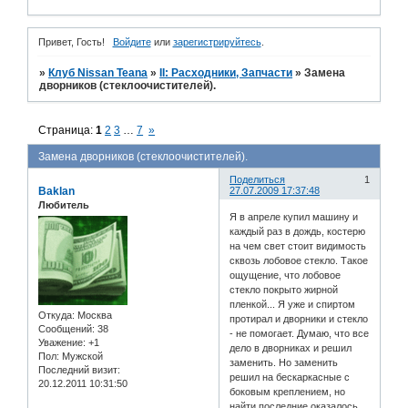
Привет, Гость!
Войдите
или
зарегистрируйтесь
.
»
Клуб Nissan Teana
»
II: Расходники, Запчасти
»
Замена
дворников (стеклоочистителей).
Страница:
1
2
3
…
7
»
Замена дворников (стеклоочистителей).
Поделиться
1
Baklan
27.07.2009 17:37:48
Любитель
Я в апреле купил машину и
каждый раз в дождь, костерю
на чем свет стоит видимость
сквозь лобовое стекло. Такое
ощущение, что лобовое
стекло покрыто жирной
пленкой... Я уже и спиртом
Откуда:
Москва
протирал и дворники и стекло
Сообщений:
38
- не помогает. Думаю, что все
Уважение:
+1
дело в дворниках и решил
Пол:
Мужской
заменить. Но заменить
Последний визит:
решил на бескаркасные с
20.12.2011 10:31:50
боковым креплением, но
найти последние оказалось