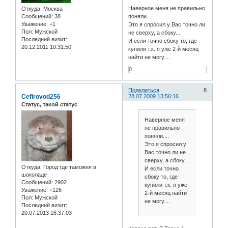
Наверное меня не правильно
Откуда:
Москва
Сообщений:
38
поняли....
Уважение:
+1
Это я спросил у Вас точно ли
Пол:
Мужской
не сверху, а сбоку...
Последний визит:
И если точно сбоку то, где
20.12.2011 10:31:50
купили т.к. я уже 2-й месяц
найти не могу....
0
Поделиться
8
Cefirovod256
28.07.2009 13:56:16
Статус, такой статус
Наверное меня
не правильно
поняли....
Это я спросил у
Вас точно ли не
сверху, а сбоку...
Откуда:
Город где таможня в
И если точно
шоколаде
сбоку то, где
Сообщений:
2902
купили т.к. я уже
Уважение:
+126
2-й месяц найти
Пол:
Мужской
не могу....
Последний визит:
20.07.2013 16:37:03