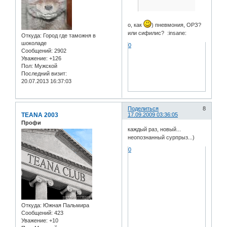
о, как
) пневмония, ОРЗ?
или сифилис? :insane:
Откуда:
Город где таможня в
шоколаде
0
Сообщений:
2902
Уважение:
+126
Пол:
Мужской
Последний визит:
20.07.2013 16:37:03
Поделиться
8
TEANA 2003
17.09.2009 03:36:05
Профи
каждый раз, новый...
неопознанный сурпрыз...)
0
Откуда:
Южная Пальмира
Сообщений:
423
Уважение:
+10