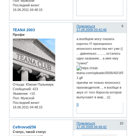
Пол:
Мужской
Последний визит:
16.06.2011 04:48:15
Поделиться
9
TEANA 2003
17.09.2009 03:42:46
Профи
а вообщем могу сказать
коротко !!! признанного
ипонского качества нет уже ((
... давненько........., осталось
одно название... а имя ему
"гумно"
причём не только японского
Откуда:
Южная Пальмира
производителя..., я вообще в
Сообщений:
423
акуе от того борохла которое
Уважение:
+10
выпускают в мир... (((
Пол:
Мужской
Последний визит:
0
16.06.2011 04:48:15
Поделиться
10
Cefirovod256
17.09.2009 04:49:42
Статус, такой статус