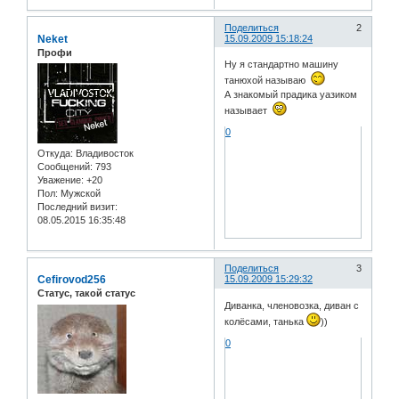
Поделиться
2
Neket
15.09.2009 15:18:24
Профи
Ну я стандартно машину
танюхой называю
А знакомый прадика уазиком
называет
0
Откуда:
Владивосток
Сообщений:
793
Уважение:
+20
Пол:
Мужской
Последний визит:
08.05.2015 16:35:48
Поделиться
3
Cefirovod256
15.09.2009 15:29:32
Статус, такой статус
Диванка, членовозка, диван с
колёсами, танька
))
0