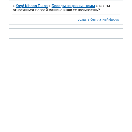
»
Клуб Nissan Teana
»
Беседы на разные темы
»
как ты
относишься к своей машине и как ее называешь?
создать бесплатный форум