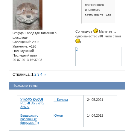
признанного
ипонского
качества нет уже
Соглашусь
Мельчает...
Откуда:
Город где таможня в
одно качество ЛКП чего стоит
шоколаде
(
Сообщений:
2902
Уважение:
+126
0
Пол:
Мужской
Последний визит:
20.07.2013 16:37:03
Страница:
1
2
3
4
»
Похожие темы
У КОГО КАКАЯ
II: Колеса
24.05.2021
РЕЗИНА? Лето/
Зима/
Выдержки с
Юмор
14.04.2012
различных
форумов )))