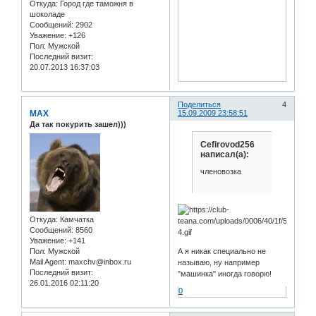
Откуда:
Город где таможня в
шоколаде
Сообщений:
2902
Уважение:
+126
Пол:
Мужской
Последний визит:
20.07.2013 16:37:03
Поделиться
4
MAX
15.09.2009 23:58:51
Да так покурить зашел)))
Cefirovod256
написал(а):
членовозка
Откуда:
Камчатка
Сообщений:
8560
Уважение:
+141
Пол:
Мужской
А я никак специально не
Mail Agent:
maxchv@inbox.ru
называю, ну например
Последний визит:
"машинка" иногда говорю!
26.01.2016 02:11:20
0