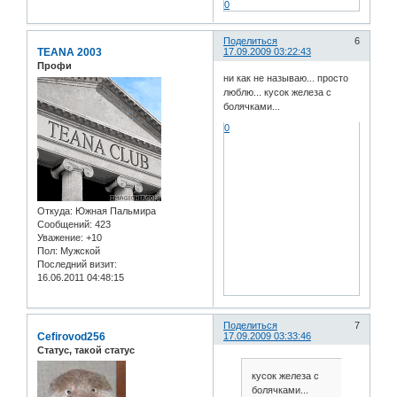
0
Поделиться
6
TEANA 2003
17.09.2009 03:22:43
Профи
ни как не называю... просто
люблю... кусок железа с
болячками...
0
Откуда:
Южная Пальмира
Сообщений:
423
Уважение:
+10
Пол:
Мужской
Последний визит:
16.06.2011 04:48:15
Поделиться
7
Cefirovod256
17.09.2009 03:33:46
Статус, такой статус
кусок железа с
болячками...