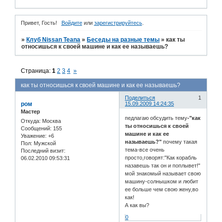
Привет, Гость!
Войдите
или
зарегистрируйтесь
.
»
Клуб Nissan Teana
»
Беседы на разные темы
»
как ты
относишься к своей машине и как ее называешь?
Страница:
1
2
3
4
»
как ты относишься к своей машине и как ее называешь?
Поделиться
1
ром
15.09.2009 14:24:35
Мастер
педлагаю обсудить тему
-"как
Откуда:
Москва
ты относишься к своей
Сообщений:
155
машине и как ее
Уважение:
+6
называешь?"
почему такая
Пол:
Мужской
тема-все очень
Последний визит:
просто,говорят:"Как корабль
06.02.2010 09:53:31
назавешь так он и поплывет!"
мой знакомый называет свою
машину-солнышком и любит
ее больше чем свою жену,во
как!
А как вы?
0