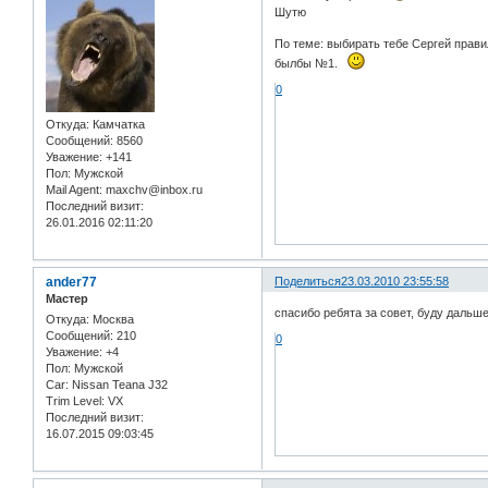
Шутю
По теме: выбирать тебе Сергей прав
былбы №1.
0
Откуда:
Камчатка
Сообщений:
8560
Уважение:
+141
Пол:
Мужской
Mail Agent:
maxchv@inbox.ru
Последний визит:
26.01.2016 02:11:20
ander77
Поделиться
23.03.2010 23:55:58
Мастер
спасибо ребята за совет, буду дальш
Откуда:
Москва
Сообщений:
210
0
Уважение:
+4
Пол:
Мужской
Car:
Nissan Teana J32
Trim Level:
VX
Последний визит:
16.07.2015 09:03:45