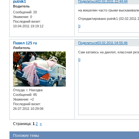
putnik1
Поделиться
02.02.2011 22:44:44
Водитель
на мишелин часто грыжи выскакивали
Сообщений:
20
Уважение:
0
Отредактировано putnik1 (02.02.2011 2
Последний визит:
10.04.2011 19:19:12
0
Павел 125 ru
Поделиться
03.02.2011 04:55:46
Любитель
Сам катаюсь на данлоп, классная рез
0
Откуда:
г. Находка
Сообщений:
85
Уважение:
+2
Последний визит:
26.07.2011 10:29:06
Страница:
1
2
»
Похожие темы