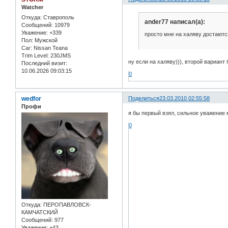
Watcher
Откуда:
Ставрополь
ander77 написал(а):
Сообщений:
10979
Уважение:
+339
просто мне на халяву достаютс
Пол:
Мужской
Car:
Nissan Teana
Trim Level:
230JMS
ну если на халяву))), второй вариант 
Последний визит:
10.06.2026 09:03:15
0
wedfor
Поделиться
23.03.2010 02:55:58
Профи
я бы первый взял, сильное уважение 
0
Откуда:
ПЕРОПАВЛОВСК-
КАМЧАТСКИЙ
Сообщений:
977
Уважение:
+43