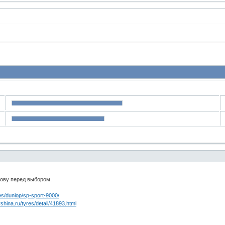
лову перед выбором.
res/dunlop/sp-sport-9000/
shina.ru/tyres/detail/41893.html