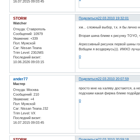
16.07.2015 09:03:45
STORM
Поделиться
22.03.2010 19:32:01
Watcher
хм... сложный выбор, т.к. я бы личн
Откуда:
Ставрополь
Сообщений:
10979
Вторая шина ближе к рисунку TOYO, ч
Уважение:
+339
Пол:
Мужской
Агрессивный рисунок первой шины го
Car:
Nissan Teana
Вобщем я воздержусь))). ИМХО лучше
Trim Level:
230JMS
0
Последний визит:
10.06.2026 09:03:15
ander77
Поделиться
22.03.2010 20:07:59
Мастер
просто мне на халяву достаются, а не
Откуда:
Москва
подскажи какая фирма ближе подойдет
Сообщений:
210
Уважение:
+4
0
Пол:
Мужской
Car:
Nissan Teana J32
Trim Level:
VX
Последний визит:
16.07.2015 09:03:45
STORM
Поделиться
22.03.2010 20:59:18