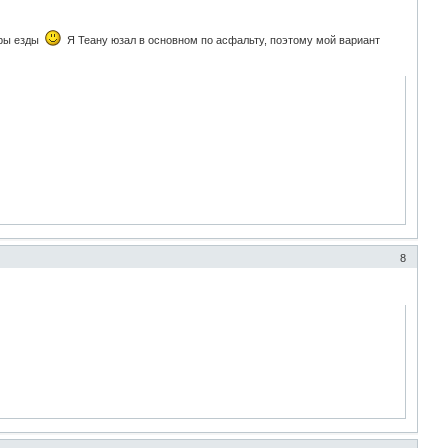
еры езды
Я Теану юзал в основном по асфальту, поэтому мой вариант
8