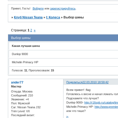
Привет, Гость!
Войдите
или
зарегистрируйтесь
.
»
Клуб Nissan Teana
»
I: Колеса
»
Выбор шины
Страница:
1
2
»
Выбор шины
Какая лучшая шина
Dunlop 9000
Michelin Primacy HP
Голосов:
11
;
Проголосовали:
15
ander77
Поделиться
22.03.2010 18:59:42
Мастер
Всем привет! :flag:
Откуда:
Москва
Готовлюсь к весне и начал ломать го
Сообщений:
210
Подскажите что лучше?
Уважение:
+4
Dunlop 9000-
http://r16spb.ru/catalog/ti
Пол:
Мужской
Michelin Primacy HP-
http://www.premier
Car:
Nissan Teana J32
или что тише?
Trim Level:
VX
Последний визит:
0