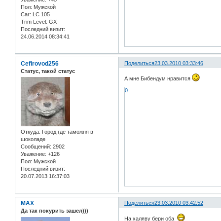
Пол:
Мужской
Car:
LC 105
Trim Level:
GX
Последний визит:
24.06.2014 08:34:41
Cefirovod256
Поделиться
23.03.2010 03:33:46
Статус, такой статус
А мне Бибендум нравится
0
Откуда:
Город где таможня в
шоколаде
Сообщений:
2902
Уважение:
+126
Пол:
Мужской
Последний визит:
20.07.2013 16:37:03
MAX
Поделиться
23.03.2010 03:42:52
Да так покурить зашел)))
На халяву бери оба