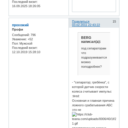
Последний визит:
16.09.2025 18:26:05
Поделиться
15
прохожий
03.02.2011 22:43:22
Профи
Сообщений:
796
BERG
Уважение:
+52
написал(а):
Пол:
Мужской
Последний визит:
под сепараторам
12.10.2019 15:28:10
что
подразумевается...
можно
поподробнее?
- "сепаратор; гребёнка", с
которой датчик скорости
колеса считывает импульс
:tired:
Основная и главная причина
ложного срабатывания АБС
это не
своевременная замена