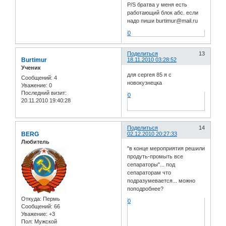
P/S братва у меня есть
работающий блок абс. если
надо пиши burtimur@mail.ru
0
Поделиться
13
Burtimur
18.11.2010 03:28:52
Ученик
для сергея 85 я с
Сообщений:
4
новокузнецка
Уважение:
0
Последний визит:
0
20.11.2010 19:40:28
Поделиться
14
BERG
02.12.2010 20:27:33
Любитель
"в конце мероприятия решили
продуть-промыть все
сепараторы"... под
сепараторам что
подразумевается... можно
поподробнее?
Откуда:
Пермь
0
Сообщений:
66
Уважение:
+3
Пол:
Мужской