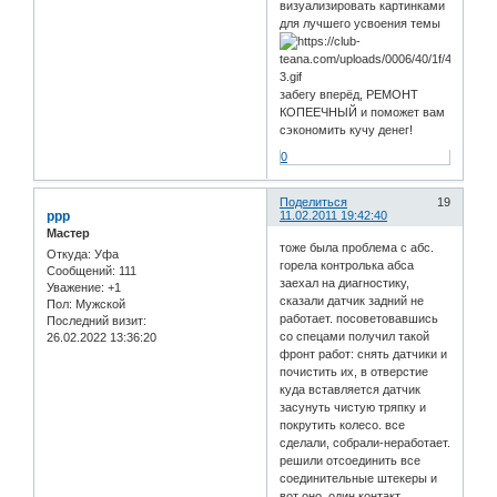
визуализировать картинками
для лучшего усвоения темы
забегу вперёд, РЕМОНТ
КОПЕЕЧНЫЙ и поможет вам
сэкономить кучу денег!
0
Поделиться
19
ррр
11.02.2011 19:42:40
Мастер
тоже была проблема с абс.
Откуда:
Уфа
горела контролька абса
Сообщений:
111
заехал на диагностику,
Уважение:
+1
сказали датчик задний не
Пол:
Мужской
работает. посоветовавшись
Последний визит:
со спецами получил такой
26.02.2022 13:36:20
фронт работ: снять датчики и
почистить их, в отверстие
куда вставляется датчик
засунуть чистую тряпку и
покрутить колесо. все
сделали, собрали-неработает.
решили отсоединить все
соединительные штекеры и
вот оно, один контакт