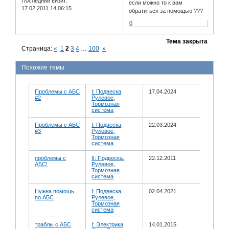
Последний визит:
если можно то к вам
17.02.2011 14:06:15
обратиться за помощью ???
0
Тема закрыта
Страница:
«
1
2
3
4
…
100
»
Похожие темы
Проблемы с АБС
I: Подвеска,
17.04.2024
#2
Рулевое,
Тормозная
система
Проблемы с АБС
I: Подвеска,
22.03.2024
#3
Рулевое,
Тормозная
система
проблемы с
II: Подвеска,
22.12.2011
АБС!
Рулевое,
Тормозная
система
Нужна помощь
I: Подвеска,
02.04.2021
по АБС
Рулевое,
Тормозная
система
траблы с АБС
I: Электрика,
14.01.2015