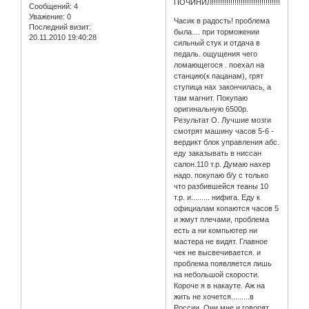
ПОЧИНИЛ!!!!!!!!!!!!!!!!!!!!!!!!!!!!!!!!!!!!!!!!!!!!
Сообщений:
4
Уважение:
0
Часик в радость! проблема
Последний визит:
была.... при торможении
20.11.2010 19:40:28
сильный стук и отдача в
педаль. ощущения чего
ломающегося . поехал на
станцию(к пацанам), грят
ступица нах закончилась, а
там магнит. Покупаю
оригинальную 6500р.
Результат О. Лучшие мозги
смотрят машину часов 5-6 -
вердикт блок управления абс.
еду заказывать в ниссан
салон.110 т.р. Думаю нахер
надо. покупаю б/у с только
что разбившейся теаны 10
т.р. и......... нифига. Еду к
официалам копаются часов 5
и жмут плечами, проблема
есть а ни компьютер ни
мастера не видят. Главное
чек не высвечивается. и
проблема появляется лишь
на небольшой скорости.
Короче я в накауте. Аж на
жить не хочется.........в
России. Они мне и говорят