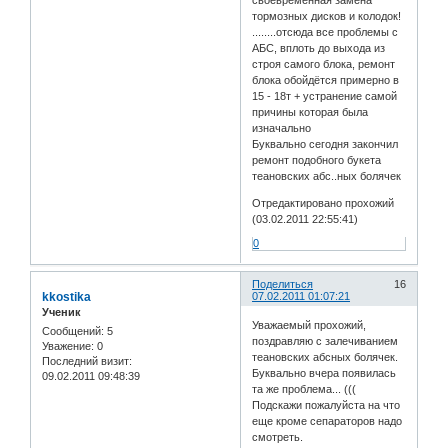
тормозных дисков и колодок!
........отсюда все проблемы с
АБС, вплоть до выхода из
строя самого блока, ремонт
блока обойдётся примерно в
15 - 18т + устранение самой
причины которая была
изначально
Буквально сегодня закончил
ремонт подобного букета
теановских абс..ных болячек
Отредактировано прохожий
(03.02.2011 22:55:41)
0
Поделиться
16
kkostika
07.02.2011 01:07:21
Ученик
Уважаемый прохожий,
Сообщений:
5
поздравляю с залечиванием
Уважение:
0
теановских абсных болячек.
Последний визит:
Буквально вчера появилась
09.02.2011 09:48:39
та же проблема... (((
Подскажи пожалуйста на что
еще кроме сепараторов надо
смотреть.