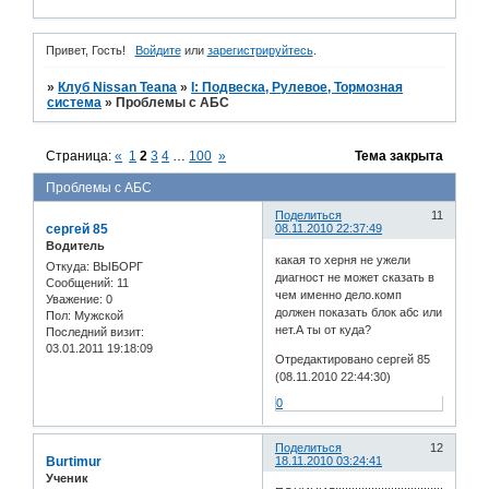
Привет, Гость!
Войдите
или
зарегистрируйтесь
.
»
Клуб Nissan Teana
»
I: Подвеска, Рулевое, Тормозная
система
»
Проблемы с АБС
Страница:
«
1
2
3
4
…
100
»
Тема закрыта
Проблемы с АБС
Поделиться
11
сергей 85
08.11.2010 22:37:49
Водитель
какая то херня не ужели
Откуда:
ВЫБОРГ
диагност не может сказать в
Сообщений:
11
чем именно дело.комп
Уважение:
0
должен показать блок абс или
Пол:
Мужской
нет.А ты от куда?
Последний визит:
03.01.2011 19:18:09
Отредактировано сергей 85
(08.11.2010 22:44:30)
0
Поделиться
12
Burtimur
18.11.2010 03:24:41
Ученик