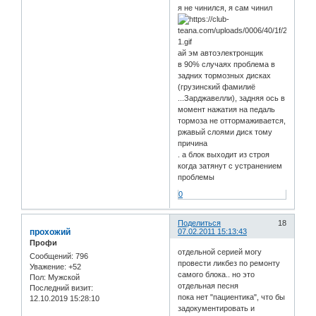
я не чинился, я сам чинил
ай эм автоэлектронщик
в 90% случаях проблема в
задних тормозных дисках
(грузинский фамилиё
...Зарджавелли), задняя ось в
момент нажатия на педаль
тормоза не оттормаживается,
ржавый слоями диск тому
причина
. а блок выходит из строя
когда затянут с устранением
проблемы
0
Поделиться
18
прохожий
07.02.2011 15:13:43
Профи
отдельной серией могу
Сообщений:
796
провести ликбез по ремонту
Уважение:
+52
самого блока.. но это
Пол:
Мужской
отдельная песня
Последний визит:
пока нет "пациентика", что бы
12.10.2019 15:28:10
задокументировать и