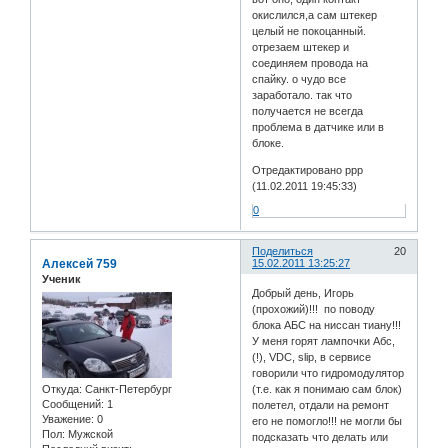
окислился,а сам штекер
целый не покоцанный.
отрезаем штекер и
соединяем провода на
спайку. о чудо все
заработало. так что
получается не всегда
проблема в датчике или в
блоке.
Отредактировано ррр
(11.02.2011 19:45:33)
0
Поделиться
20
Алексей 759
15.02.2011 13:25:27
Ученик
Добрый день, Игорь
(прохожий)!!! по поводу
блока АБС на ниссан тиану!!!
У меня горят лампочки Абс,
(!), VDC, slip, в сервисе
говорили что гидромодулятор
Откуда:
Санкт-Петербург
(т.е. как я понимаю сам блок)
Сообщений:
1
полетел, отдали на ремонт
Уважение:
0
его не помогло!!! не могли бы
Пол:
Мужской
подсказать что делать или