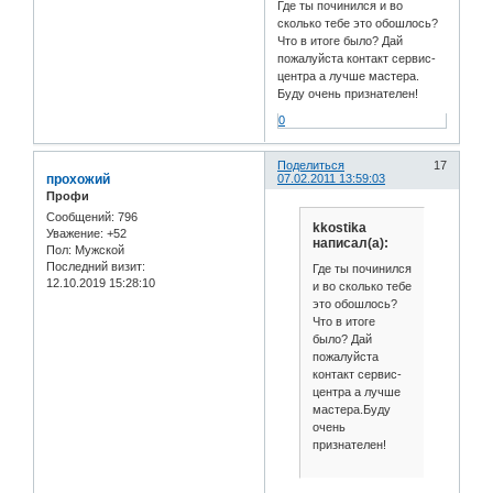
Где ты починился и во
сколько тебе это обошлось?
Что в итоге было? Дай
пожалуйста контакт сервис-
центра а лучше мастера.
Буду очень признателен!
0
Поделиться
17
прохожий
07.02.2011 13:59:03
Профи
Сообщений:
796
kkostika
Уважение:
+52
написал(а):
Пол:
Мужской
Последний визит:
Где ты починился
12.10.2019 15:28:10
и во сколько тебе
это обошлось?
Что в итоге
было? Дай
пожалуйста
контакт сервис-
центра а лучше
мастера.Буду
очень
признателен!