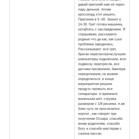
давай пригоняй нам её через
пару деньков. Хотим
кроссворд этот решить.
Пригоняю в 9 -00. Звонят в
14-30. Грят готова машинка,
катайтесь с наслаждением. Я
спрашиваю, расскажите
родные что да как, как сука
проблема зародилась.
Рассказывают: всё грят,
братан пересмотрели,лучшие
компьютеры подключали, всю
подвеску перетрясли, все
датчики прозвонили, бампера
перецеловали, не можем
определиться. в конце
мероприятия решили
продуть-промыть все
сепараторы. и прикиньте
маленькая мет. стружка
размером с 1/8 рисинки. я аж
блин чуть не прослезился.
короче , как говорят при
получении Оскара: спасибо
моим родителям, спасибо
Богу и спасибо мастерам с
салона ниссан.