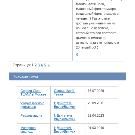
масло Castle 5в30,
маслянный фильтр микро,
воздушный фильтр масума,
че еще...? Где это все
достать уже нашел, но не
нашел еще человека,
который это все поставить
грамотно сможет (в
автосисти за это попросили
23 тыщи!!!оО )
0
Страница:
1
2
3
4
5
»
Похожие темы
Сервис Club-
Сервис Клуб-
16.07.2026
TEANA в Москве
Теана
уходит масло в
I: Двигатель,
29.09.2011
двигателе
Впуск/Выпуск
Расход масла
I: Двигатель,
29.04.2023
Впуск/Выпуск
Моторное
I: Двигатель,
01.03.2016
масло...
Впуск/Выпуск