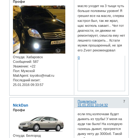
Профи
масло уходит на 3 тыщи чуть
больше половины уровня! Я
грешил все на масло, сперва
кастрол был, так же жрал,
щас мотюль хавает... Чел тот
диагности, он движки не
ремонтирует, смысла ему нет
лишнего говорить... Кстати
мужик прошаренный, не зря
его Zverr рекомендовал
Откуда:
Хабаровск
0
Сообщений:
587
Уважение:
+22
Пол:
Мужской
Mail Agent:
toyotko@mail.ru
Последний визит:
25.01.2016 09:33:57
Поделиться
7
NickDan
31.01.2011 10:04:32
Профи
если ппц колпочкам будет
дымить из трубы! У меня на
ауди так было! На холодную
газнешь дымит, прогреется
дыму нету до 3000об. Такой
Откуда:
Белгород