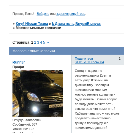
Привет, Гость!
Войдите
или
зарегистрируйтесь
.
»
Клуб Nissan Teana
»
I: Двигатель, Впуск/Выпуск
»
Маслосъемные колпачки
Страница:
1
2
3
4
5
»
Маслосъемные колпачки
Поделиться
1
Runn3r
31.01.2011 05:47:04
Профи
Сегодня ездил, по
рекомендациям Zverr, в
автоцентр Южный, на
диагностику. Вообщем
приговорили мне там
маслосъемные колпачки -
буду менять. Возник вопрос,
по ходу дела может есть
смысл еще что поменять?
Хабаровчана: кто у нас может
проделать качественно
Откуда:
Хабаровск
данную процедуру и в
Сообщений:
587
приемлимые деньги?
Уважение:
+22