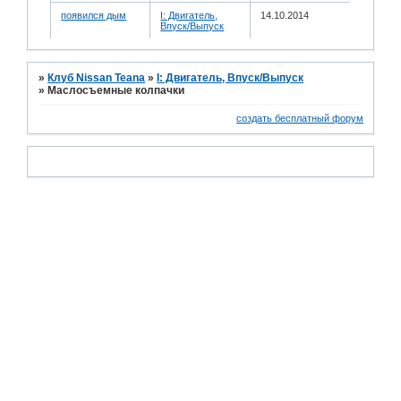
появился дым
I: Двигатель,
14.10.2014
Впуск/Выпуск
»
Клуб Nissan Teana
»
I: Двигатель, Впуск/Выпуск
»
Маслосъемные колпачки
создать бесплатный форум