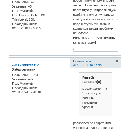
пробег и колпочкам ппц это
Сообщений:
416
жестко! Если это так скороее
Уважение:
+5
всего втулку направляющую
Пол:
Мужской
разбило и колпачку пришол
Car:
Ниссан Cefiro J31
капец, в таком случае менять
Trim Level:
230Jm
Последний визит:
надо и втулки т.к. замена
02.01.2016 17:53:35
колпачков решит проблему
ненадолго!
Если дымит с трубы смерть
катализаторам!
0
Поделиться
8
AlexZanderKHV
31.01.2011 10:47:45
Хабаровчанин
Сообщений:
1283
Runn3r
Уважение:
+72
написал(а):
Пол:
Мужской
Последний визит:
масло уходит на
22.08.2024 07:41:16
3 тыщи чуть
больше
половины
уровня!
раскрою тебе секрет, пол
уровня на щупе это не пол