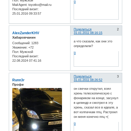
Пол:
Мужской
0
Mail Agent:
toyotko@mail.ru
Последний визит:
25.01.2016 09:33:57
Поделиться
2
AlexZanderKHV
31.01.2011 08:16:15
Хабаровчанин
а что сказали, как они это
Сообщений:
1283
определили?
Уважение:
+72
Пол:
Мужской
0
Последний визит:
22.08.2024 07:41:16
Поделиться
3
Runn3r
31.01.2011 08:26:52
Профи
он свечки открутил, взял
хрень телескопическую с
фонариком на конце, засунул
в цилиндр и смотрел в эту
хрень, сказал все в идеале, а
вот колпачкам ппц. Растроил
он меня конечно ппц =(
0