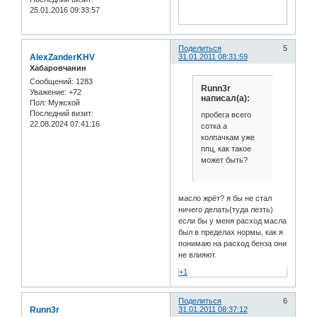
25.01.2016 09:33:57
Поделиться
5
AlexZanderKHV
31.01.2011 08:31:59
Хабаровчанин
Сообщений:
1283
Runn3r
Уважение:
+72
написал(а):
Пол:
Мужской
Последний визит:
пробега всего
22.08.2024 07:41:16
сотка а
колпачкам уже
ппц, как такое
может быть?
масло жрёт? я бы не стал
ничего делать(туда лезть)
если бы у меня расход масла
был в пределах нормы, как я
понимаю на расход бенза они
не влияют.
+1
Поделиться
6
Runn3r
31.01.2011 08:37:12