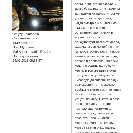
больше ничего не сказал, у
друга была теана - от замены
до замены на одном и том же
уровне. Тот же диагност,
когда смотрел мой цилиндр,
сказал, что хом и все
остальное практически в
Откуда:
Хабаровск
идеале, сказал что
Сообщений:
587
присутствует нагар от масла,
Уважение:
+22
а дыма из выхлопной нет т.к.
Пол:
Мужской
Катализатор его гасит. Как бы
Mail Agent:
toyotko@mail.ru
можно на это глаза закрыть,
Последний визит:
25.01.2016 09:33:57
просто я собираюсь на этой
машине ездить долго если
масло в том же ритме будет
поступать в цилиндры, то
чувствую до замены колец и
разкоксовки тут не далеко,
вообще в плане эксплуатации
я педант, если че не так -
уснуть не могу. Вот тока пока
понять не могу что еще
помимо маслосъемных
колпачков еще поменять,
пока это - свечи, сами
колпачки, уплотнительные
кольца свечных колодцев,
прокладка клапанной крышки,