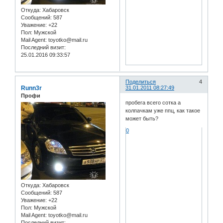
Откуда:
Хабаровск
Сообщений:
587
Уважение:
+22
Пол:
Мужской
Mail Agent:
toyotko@mail.ru
Последний визит:
25.01.2016 09:33:57
Поделиться
4
Runn3r
31.01.2011 08:27:49
Профи
пробега всего сотка а
колпачкам уже ппц, как такое
может быть?
0
Откуда:
Хабаровск
Сообщений:
587
Уважение:
+22
Пол:
Мужской
Mail Agent:
toyotko@mail.ru
Последний визит: