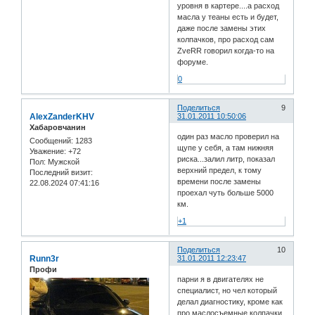
уровня в картере....а расход
масла у теаны есть и будет,
даже после замены этих
колпачков, про расход сам
ZveRR говорил когда-то на
форуме.
0
Поделиться
9
AlexZanderKHV
31.01.2011 10:50:06
Хабаровчанин
один раз масло проверил на
Сообщений:
1283
щупе у себя, а там нижняя
Уважение:
+72
риска...залил литр, показал
Пол:
Мужской
верхний предел, к тому
Последний визит:
времени после замены
22.08.2024 07:41:16
проехал чуть больше 5000
км.
+1
Поделиться
10
Runn3r
31.01.2011 12:23:47
Профи
парни я в двигателях не
специалист, но чел который
делал диагностику, кроме как
про маслосъемные колпачки,