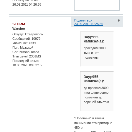
Последний визит:
26.09.2011 04:26:58
Поделиться
9
STORM
23.09.2011 10:25:36
Watcher
Откуда:
Ставрополь
Заур955
Сообщений:
10979
написал(а):
Уважение:
+339
Пол:
Мужской
проездил 3000
Car:
Nissan Teana
тыщ и нет
Trim Level:
230JMS
половины
Последний визит:
10.06.2026 09:03:15
Заур955
написал(а):
да проехал 3000
и на щупе ровно
половина до
верхней отметки
"Половина" в твоем
понимании это примерно
450гр!