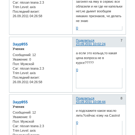
загонял на яму в сервис все
Car:
nissan teana 2.3
облазили и ни где ни капельки
Trim Level:
axis
нет,не дымит вообщем
Последний визит:
26.09.2011 04:26:58
никаких признаков, че делать
не знаю
0
Поделиться
7
Заур955
23.09.2011 10:02:24
Ученик
а если это кольца,то какая
Сообщений:
12
цена вопроса не в
Уважение:
0
курсе?????
Пол:
Мужской
Car:
nissan teana 2.3
0
Trim Level:
axis
Последний визит:
26.09.2011 04:26:58
Поделиться
8
Заур955
23.09.2011 10:08:44
Ученик
и подскажите какое масло
Сообщений:
12
лить?сейчас езжу на Castrol
Уважение:
0
Пол:
Мужской
0
Car:
nissan teana 2.3
Trim Level:
axis