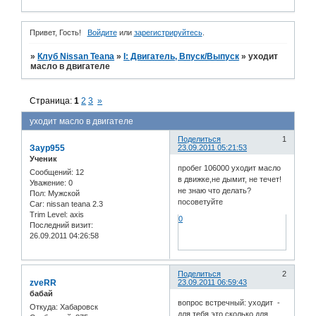
Привет, Гость!
Войдите
или
зарегистрируйтесь
.
»
Клуб Nissan Teana
»
I: Двигатель, Впуск/Выпуск
»
уходит
масло в двигателе
Страница:
1
2
3
»
уходит масло в двигателе
Поделиться
1
Заур955
23.09.2011 05:21:53
Ученик
пробег 106000 уходит масло
Сообщений:
12
в движке,не дымит, не течет!
Уважение:
0
не знаю что делать?
Пол:
Мужской
посоветуйте
Car:
nissan teana 2.3
Trim Level:
axis
0
Последний визит:
26.09.2011 04:26:58
Поделиться
2
zveRR
23.09.2011 06:59:43
бабай
вопрос встречный: уходит -
Откуда:
Хабаровск
для тебя это сколько для