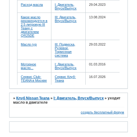
Расход масла
I: Двигатель,
29.04.2023
Впуск/Выпуск
Какое масло
III: Двигатель,
13.08.2024
рекомендуется в
Впуск/Выпуск
2.5 литровую III
Теану с
двигателем
QR25DE
Масло гур
III: Подвеска,
29.03.2022
Рулевое,
Тормозная
система
Моторное
I: Двигатель,
01.03.2016
масло...
Впуск/Выпуск
Сервис Club-
Сервис Клуб-
16.07.2026
TEANA в Москве
Теана
»
Клуб Nissan Teana
»
I: Двигатель, Впуск/Выпуск
»
уходит
масло в двигателе
создать бесплатный форум