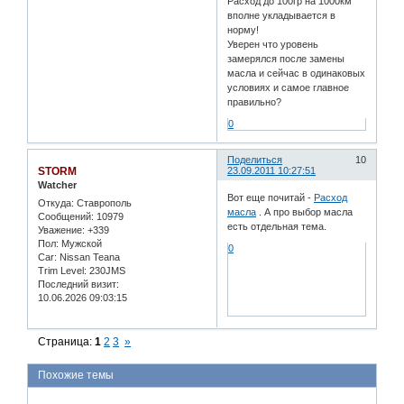
Расход до 100гр на 1000км
вполне укладывается в
норму!
Уверен что уровень
замерялся после замены
масла и сейчас в одинаковых
условиях и самое главное
правильно?
0
Поделиться
10
STORM
23.09.2011 10:27:51
Watcher
Вот еще почитай -
Расход
Откуда:
Ставрополь
масла
. А про выбор масла
Сообщений:
10979
есть отдельная тема.
Уважение:
+339
Пол:
Мужской
0
Car:
Nissan Teana
Trim Level:
230JMS
Последний визит:
10.06.2026 09:03:15
Страница:
1
2
3
»
Похожие темы