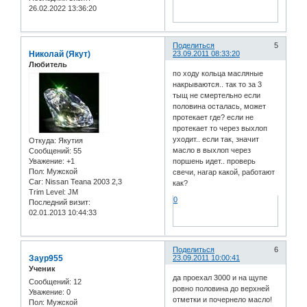
26.02.2022 13:36:20
Поделиться
5
Николай (Якут)
23.09.2011 08:33:20
Любитель
по ходу кольца масляные
накрываются.. так то за 3
тыщ не смертельно если
половина осталась, может
протекает где? если не
протекает то через выхлоп
уходит.. если так, значит
Откуда:
Якутия
масло в выхлоп через
Сообщений:
55
Уважение:
+1
поршень идет.. проверь
Пол:
Мужской
свечи, нагар какой, работают
Car:
Nissan Teana 2003 2,3
как?
Trim Level:
JM
0
Последний визит:
02.01.2013 10:44:33
Поделиться
6
Заур955
23.09.2011 10:00:41
Ученик
да проехал 3000 и на щупе
Сообщений:
12
ровно половина до верхней
Уважение:
0
отметки и почернело масло!
Пол:
Мужской