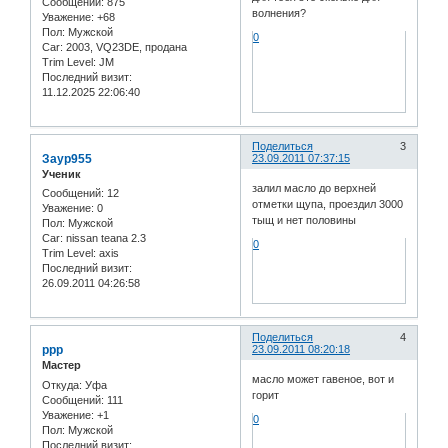
Сообщений:
875
волнения?
Уважение:
+68
Пол:
Мужской
0
Car:
2003, VQ23DE, продана
Trim Level:
JM
Последний визит:
11.12.2025 22:06:40
Поделиться
3
Заур955
23.09.2011 07:37:15
Ученик
залил масло до верхней
Сообщений:
12
отметки щупа, проездил 3000
Уважение:
0
тыщ и нет половины
Пол:
Мужской
Car:
nissan teana 2.3
0
Trim Level:
axis
Последний визит:
26.09.2011 04:26:58
Поделиться
4
ррр
23.09.2011 08:20:18
Мастер
масло может гавеное, вот и
Откуда:
Уфа
горит
Сообщений:
111
Уважение:
+1
0
Пол:
Мужской
Последний визит: