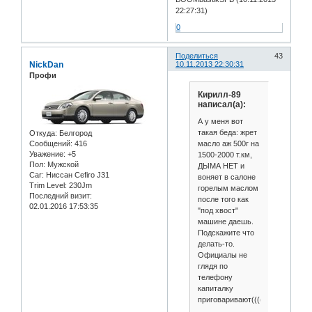
22:27:31)
0
Поделиться
43
NickDan
10.11.2013 22:30:31
Профи
Кирилл-89
написал(а):
А у меня вот
такая беда: жрет
Откуда:
Белгород
масло аж 500г на
Сообщений:
416
Уважение:
+5
1500-2000 т.км,
Пол:
Мужской
ДЫМА НЕТ и
Car:
Ниссан Cefiro J31
воняет в салоне
Trim Level:
230Jm
горелым маслом
Последний визит:
после того как
02.01.2016 17:53:35
"под хвост"
машине даешь.
Подскажите что
делать-то.
Официалы не
глядя по
телефону
капиталку
приговаривают(((((