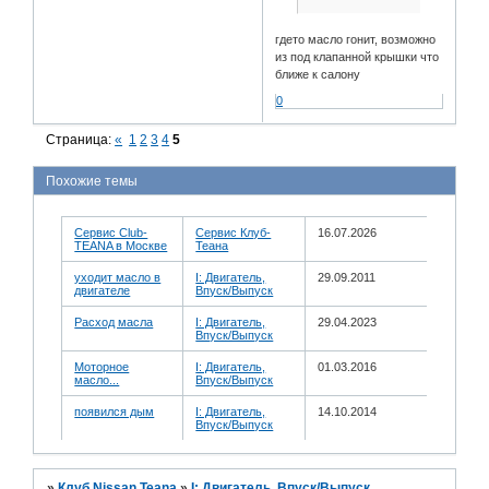
гдето масло гонит, возможно
из под клапанной крышки что
ближе к салону
0
Страница:
«
1
2
3
4
5
Похожие темы
Сервис Club-
Сервис Клуб-
16.07.2026
TEANA в Москве
Теана
уходит масло в
I: Двигатель,
29.09.2011
двигателе
Впуск/Выпуск
Расход масла
I: Двигатель,
29.04.2023
Впуск/Выпуск
Моторное
I: Двигатель,
01.03.2016
масло...
Впуск/Выпуск
появился дым
I: Двигатель,
14.10.2014
Впуск/Выпуск
»
Клуб Nissan Teana
»
I: Двигатель, Впуск/Выпуск