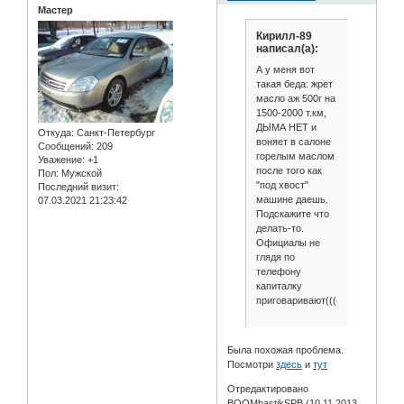
Мастер
Кирилл-89
написал(а):
А у меня вот
такая беда: жрет
масло аж 500г на
1500-2000 т.км,
ДЫМА НЕТ и
Откуда:
Санкт-Петербург
воняет в салоне
Сообщений:
209
горелым маслом
Уважение:
+1
после того как
Пол:
Мужской
"под хвост"
Последний визит:
машине даешь.
07.03.2021 21:23:42
Подскажите что
делать-то.
Официалы не
глядя по
телефону
капиталку
приговаривают(((((
Была похожая проблема.
Посмотри
здесь
и
тут
Отредактировано
BOOMbastikSPB (10.11.2013