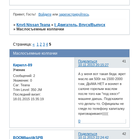
Привет, Гость!
Войдите
или
зарегистрируйтесь
.
»
Клуб Nissan Teana
»
I: Двигатель, Впуск/Выпуск
»
Маслосъемные колпачки
Страница:
«
1
2
3
4
5
Маслосъемные колпачки
Поделиться
41
Кирилл-89
10.11.2013 20:15:27
Ученик
А у меня вот такая беда: жрет
Сообщений:
2
масло аж 500г на 1500-2000
Уважение:
0
т.км, ДЫМА НЕТ и воняет в
Car:
Teana
салоне горелым маслом
Trim Level:
350 JM
после того как "под хвост"
Последний визит:
машине даешь. Подскажите
18.01.2015 15:35:19
что делать-то. Официалы не
глядя по телефону капиталку
приговаривают(((((
0
Поделиться
42
BOOMbastikSPB
10.11.2013 22:24:42