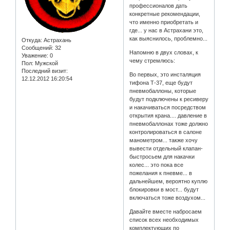
профессионалов дать
конкретные рекомендации,
что именно приобретать и
где... у нас в Астрахани это,
как выяснилось, проблемно...
Откуда:
Астрахань
Сообщений:
32
Напомню в двух словах, к
Уважение:
0
чему стремлюсь:
Пол:
Мужской
Последний визит:
Во первых, это инсталяция
12.12.2012 16:20:54
тифона Т-37, еще будут
пневмобаллоны, которые
будут подключены к ресиверу
и накачиваться посредством
открытия крана.... давление в
пневмобаллонах тоже должно
контролироваться в салоне
манометром... также хочу
вывести отдельный клапан-
быстросьем для накачки
колес... это пока все
пожелания к пневме... в
дальнейшем, вероятно куплю
блокировки в мост... будут
включаться тоже воздухом...
Давайте вместе набросаем
список всех необходимых
комплектующих по