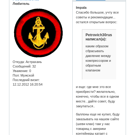
Любитель
Impala
Спасибо большое, учту все
советы и рекомендации...
остался открытым вопрос:
Petrovich30rus
написал(а):
каким образом
сбрасывать
давление между
компрессором и
Откуда:
Астрахань
обратным
Сообщений:
32
клапаном
Уважение:
0
Пол:
Мужской
Последний визит:
12.12.2012 16:20:54
и еще: где мне это все
приобрести? желательно,
конечно, чтобы все в одном
месте.. дайте совет, буду
закупаться..
баллоны еще не купил, буду
заказывать на нашем сайте
(шеви клан) там у нас
товарищ с америки
контейнеры катает с