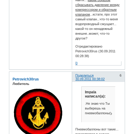
сбрасывать давление между
компрессором и обратным
клапаном
...кстати, про этот
самый клапан...что-то меня
водопроводный смущает...
какой-то он ненадежный
внешне..может, что-то
другое?
Отредактировано
Petrovich30rus (30.09.2011
00:28:38)
0
Поделиться
6
Petrovich30rus
30.09.2011 00:38:02
Любитель
Impala
написал(а):
.Не знаю что Ты
выберешь на
пневмобаллоны(управление),
Пневмобаллоны вот такие...