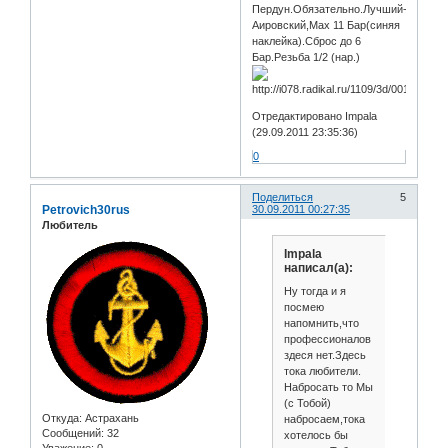
Пердун.Обязательно.Лучший-
Аировский,Мах 11 Бар(синяя
наклейка).Сброс до 6
Бар.Резьба 1/2 (нар.)
Отредактировано Impala
(29.09.2011 23:35:36)
0
Поделиться
5
Petrovich30rus
30.09.2011 00:27:35
Любитель
Impala
написал(а):
Ну тогда и я
посмею
напомнить,что
профессионалов
здеся нет.Здесь
тока любители.
Набросать то Мы
(с Тобой)
Откуда:
Астрахань
набросаем,тока
Сообщений:
32
хотелось бы