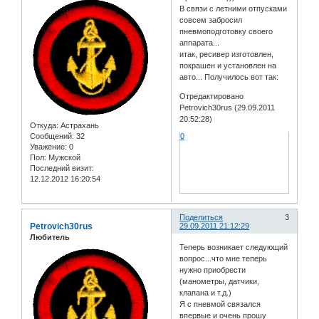
В связи с летними отпусками
совсем забросил
пневмоподготовку своего
аппарата...
итак, ресивер изготовлен,
покрашен и установлен на
авто... Получилось вот так:
Отредактировано
Petrovich30rus (29.09.2011
20:52:28)
Откуда:
Астрахань
Сообщений:
32
0
Уважение:
0
Пол:
Мужской
Последний визит:
12.12.2012 16:20:54
Поделиться
3
Petrovich30rus
29.09.2011 21:12:29
Любитель
Теперь возникает следующий
вопрос...что мне теперь
нужно приобрести
(манометры, датчики,
клапана и т.д.)
Я с пневмой связался
впервые и очень прошу