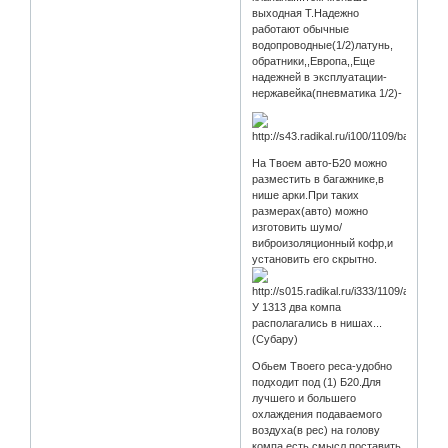
выходная Т.Надежно
работают обычные
водопроводные(1/2)латунь,
обратники,,Европа,,Еще
надежней в эксплуатации-
нержавейка(пневматика 1/2)-
На Твоем авто-Б20 можно
разместить в багажнике,в
нише арки.При таких
размерах(авто) можно
изготовить шумо/
виброизоляционный кофр,и
установить его скрытно.
У 1313 два компа
располагались в нишах...
(Субару)
Обьем Твоего реса-удобно
подходит под (1) Б20.Для
лучшего и большего
охлаждения подаваемого
воздуха(в рес) на голову
компа,есть смысл поставить