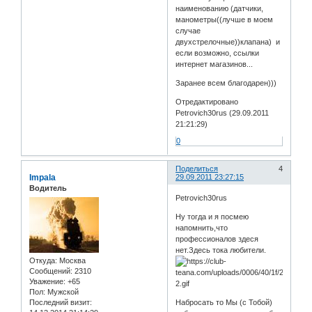
наименованию (датчики,
манометры((лучше в моем
случае
двухстрелочные))клапана) и
если возможно, ссылки
интернет магазинов...
Заранее всем благодарен)))
Отредактировано
Petrovich30rus (29.09.2011
21:21:29)
0
Поделиться
4
Impala
29.09.2011 23:27:15
Водитель
Petrovich30rus
Ну тогда и я посмею
напомнить,что
профессионалов здеся
нет.Здесь тока любители.
Откуда:
Москва
Сообщений:
2310
Уважение:
+65
Пол:
Мужской
Последний визит:
Набросать то Мы (с Тобой)