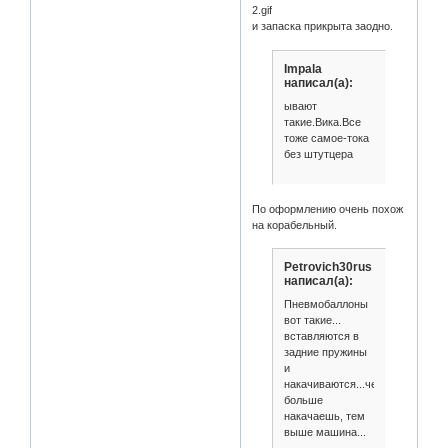
и запаска прикрыта заодно.
Impala
написал(а):
ывают
такие.Вика.Все
тоже самое-тока
без штутцера
По оформлению очень похож
на корабельный.
Petrovich30rus
написал(а):
Пневмобаллоны
вот такие...
вставляются в
задние пружины
и
накачиваются...чем
больше
накачаешь, тем
выше машина...