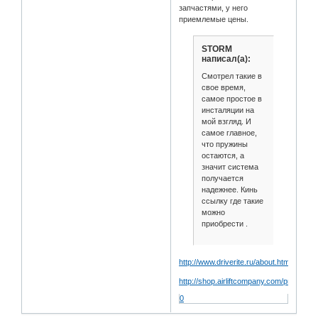
запчастями, у него
приемлемые цены.
STORM
написал(а):
Смотрел такие в
свое время,
самое простое в
инсталяции на
мой взгляд. И
самое главное,
что пружины
остаются, а
значит система
получается
надежнее. Кинь
ссылку где такие
можно
приобрести .
http://www.driverite.ru/about.html
http://shop.airliftcompany.com/produ
0