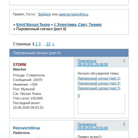
Привет, Гость!
Войдите
или
зарегистрируйтесь
.
»
Клуб Nissan Teana
»
I: Электрика, Свет, Тюнинг
»
Паровозный сигнал (part 4)
Страница:
1
2
3
…
23
»
Паровозный сигнал (part 4)
Поделиться
1
STORM
29.09.2011 20:39:55
Watcher
Начало обсуждения темы:
Откуда:
Ставрополь
Паровозный сигнал (part 1)
Сообщений:
10979
Паровозный сигнал (part 2)
Уважение:
+339
Паровозный сигнал (part 3)
Пол:
Мужской
Car:
Nissan Teana
0
Trim Level:
230JMS
Последний визит:
10.06.2026 09:03:15
Поделиться
2
Petrovich30rus
29.09.2011 20:51:04
Любитель
Привет всем)))