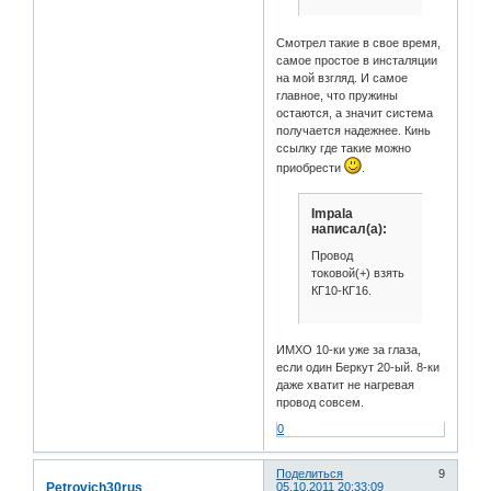
Смотрел такие в свое время,
самое простое в инсталяции
на мой взгляд. И самое
главное, что пружины
остаются, а значит система
получается надежнее. Кинь
ссылку где такие можно
приобрести
.
Impala
написал(а):
Провод
токовой(+) взять
КГ10-КГ16.
ИМХО 10-ки уже за глаза,
если один Беркут 20-ый. 8-ки
даже хватит не нагревая
провод совсем.
0
Поделиться
9
Petrovich30rus
05.10.2011 20:33:09