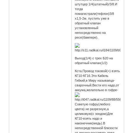
штутцер 1/4(штатный)/3/8.И
тогда
помагистрали(тефлон)3/8
х1,5-2м. пустить уже в
обратный клапан
установленный
непосредственно на
ресе(бампере).
Выход(1/4) с трех Б20 на
обратный клапан(1/2)
Кста.Провод токовой(+) взять
КГ10-КГ16.Это Кабель
Гибкий,в Миру называеца-
сварочный.Вести его надо,от
аккума,желательно в гофре-
Советую гофру(любого
цвета) не разрезную,а
целиковую(с зондом)Для
КГ10-взять надо и
наконечник(медь).В
непосредственной близости
от аккума-поставить пред