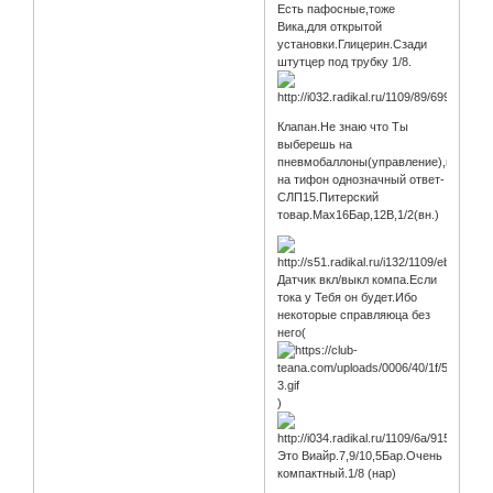
Есть пафосные,тоже
Вика,для открытой
установки.Глицерин.Сзади
штутцер под трубку 1/8.
Клапан.Не знаю что Ты
выберешь на
пневмобаллоны(управление),но
на тифон однозначный ответ-
СЛП15.Питерский
товар.Мах16Бар,12В,1/2(вн.)
Датчик вкл/выкл компа.Если
тока у Тебя он будет.Ибо
некоторые справляюца без
него(
)
Это Виайр.7,9/10,5Бар.Очень
компактный.1/8 (нар)