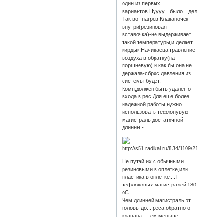
один из первых
вариантов.Нуууу....было....дело.Каюсь
Так вот нагрев.Клапаночек
внутри(резиновая
вставочка)-не выдерживает
такой температуры,и делает
кирдык.Начинаеца травление
воздуха в обратку(на
поршневую) и как бы она не
держала-сброс давления из
системы-будет.
Комп,должен быть удален от
входа в рес.Для еще более
надежной работы,нужно
использовать тефлонувую
магистраль достаточной
длинны.-
Не путай их с обычными
резиновыми в оплетке,или
пластика в оплетке....Т
тефлоновых магистралей 180
оС.
Чем длинней магистраль от
головы до....реса,обратного
клапана....тем меньше