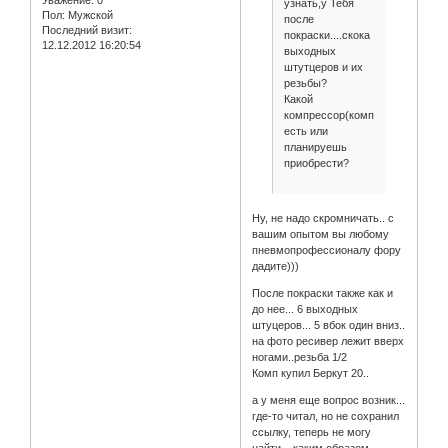
Уважение:
0
узнать,у Тебя
Пол:
Мужской
после
Последний визит:
покраски....скока
12.12.2012 16:20:54
выходных
штутцеров и их
резьбы?
Какой
компрессор(комп)
есть или
планируешь
приобрести?
Ну, не надо скромничать.. с
вашим опытом вы любому
пневмопрофессионалу фору
дадите)))
После покраски также как и
до нее... 6 выходных
штуцеров... 5 вбок один вниз..
на фото ресивер лежит вверх
ногами..резьба 1/2
Комп купил Беркут 20..
а у меня еще вопрос возник...
где-то читал, но не сохранил
ссылку, теперь не могу
найти...
каким образом