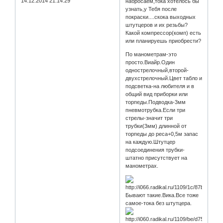
14.12.2014 21:14:29
набросаем,тока хотелось бы
узнать,у Тебя после
покраски....скока выходных
штутцеров и их резьбы?
Какой компрессор(комп) есть
или планируешь приобрести?
По манометрам-это
просто.Виайр.Один
однострелочный,второй-
двухстрелочный.Цвет табло и
подсветка-на любителя и в
общий вид приборки или
торпеды.Подводка-3мм
пневмотрубка.Если три
стрелы-значит три
трубки(3мм) длинной от
торпеды до реса+0,5м запас
на каждую.Штутцер
подсоединения трубки-
штатно присутствует на
манометрах.
Бывают такие.Вика.Все тоже
самое-тока без штутцера.