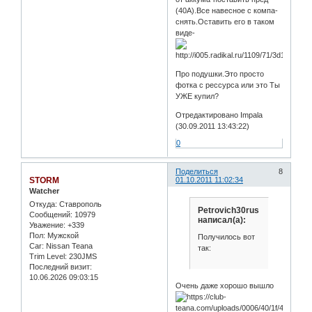
(40А).Все навесное с компа-
снять.Оставить его в таком
виде-
Про подушки.Это просто
фотка с рессурса или это Ты
УЖЕ купил?
Отредактировано Impala
(30.09.2011 13:43:22)
0
Поделиться
8
STORM
01.10.2011 11:02:34
Watcher
Откуда:
Ставрополь
Petrovich30rus
Сообщений:
10979
написал(а):
Уважение:
+339
Пол:
Мужской
Получилось вот
Car:
Nissan Teana
так:
Trim Level:
230JMS
Последний визит:
10.06.2026 09:03:15
Очень даже хорошо вышло