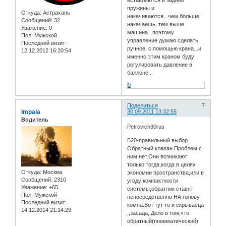
вставляются в задние
пружины и
Откуда:
Астрахань
накачиваются...чем больше
Сообщений:
32
накачаешь, тем выше
Уважение:
0
машина...поэтому
Пол:
Мужской
управление думаю сделать
Последний визит:
ручное, с помощью крана...и
12.12.2012 16:20:54
именно этим краном буду
регулировать давление в
баллоне...
0
Поделиться
7
Impala
30.09.2011 13:32:55
Водитель
Petrovich30rus
Б20-правильный выбор.
Обратный клапан.Проблем с
ним нет.Они возникают
только тогда,когда в целях
Откуда:
Москва
экономии пространства,или в
Сообщений:
2310
угоду компактности
Уважение:
+65
системы,обратник ставят
Пол:
Мужской
непосредственно НА голову
Последний визит:
компа.Вот тут то и скрываеца
14.12.2014 21:14:29
,,засада,,Дело в том,что
обратный(пневматический)