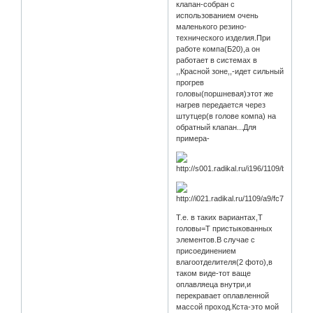
клапан-собран с
использованием очень
маленького резино-
технического изделия.При
работе компа(Б20),а он
работает в системах в
,,Красной зоне,,-идет сильный
прогрев
головы(поршневая)этот же
нагрев передается через
штутцер(в голове компа) на
обратный клапан...Для
примера-
Т.е. в таких вариантах,Т
головы=Т пристыкованных
элементов.В случае с
присоединением
влагоотделителя(2 фото),в
таком виде-тот ваще
оплавляеца внутри,и
перекравает оплавленной
массой проход.Кста-это мой