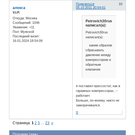
Поделиться
10
алекса
05.10.2011 20:54:01
V.I.P.
Откуда:
Москва
Petrovich30rus
Сообщений:
1046
написал(а):
Уважение:
+11
Пол:
Мужской
Petrovich30rus
Последний визит:
написал(а):
16.01.2024 18:54:09
каким образом
сбрасывать
давление между
компрессором и
обратным
клапаном
я поставил прессостат, как в
гаражных компрессорах, --
работает.
Больше, по-моему, никто не
заморачивался.
0
Страница:
1
2
3
…
23
»
Похожие темы