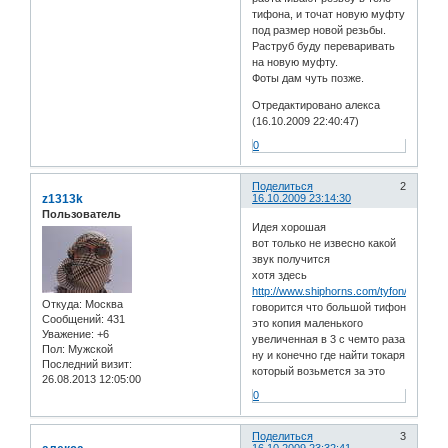
тифона, и точат новую муфту
под размер новой резьбы.
Раструб буду переваривать
на новую муфту.
Фоты дам чуть позже.
Отредактировано алекса
(16.10.2009 22:40:47)
0
Поделиться
2
z1313k
16.10.2009 23:14:30
Пользователь
Идея хорошая
вот только не извесно какой
звук получится
хотя здесь
http://www.shiphorns.com/tyfon/425dve.
Откуда:
Москва
говорится что большой тифон
Сообщений:
431
это копия маленького
Уважение:
+6
увеличенная в 3 с чемто раза
Пол:
Мужской
ну и конечно где найти токаря
Последний визит:
который возьмется за это
26.08.2013 12:05:00
0
Поделиться
3