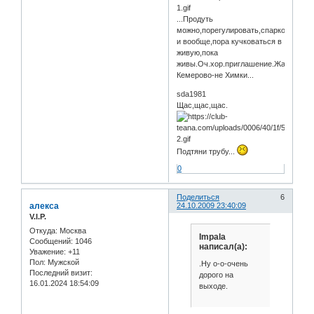
...Продуть
можно,порегулировать,спаркой,тройко
и вообще,пора кучковаться в
живую,пока
живы.Оч.хор.приглашение.Жаль
Кемерово-не Химки...
sda1981
Щас,щас,щас.
Подтяни трубу...
0
Поделиться
6
алекса
24.10.2009 23:40:09
V.I.P.
Откуда:
Москва
Impala
Сообщений:
1046
написал(а):
Уважение:
+11
Пол:
Мужской
.Ну о-о-очень
Последний визит:
дорого на
16.01.2024 18:54:09
выходе.