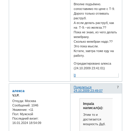
Вполне подъёмно.
сопоставимо по цене с Т-9.
Дорого только отливать
раструб.
А если делать раструб, как
на Т-9.--из железа.??
Пока не знаю, из чего делать
мембрану.
Сколько мембран надо.??
Это пока мысли.
Кстати, завтра тоже еду на
работу.
Отредактировано алекса
(24.10.2009 23:41:01)
0
Поделиться
7
алекса
24.10.2009 23:49:07
V.I.P.
Откуда:
Москва
Impala
Сообщений:
1046
написал(а):
Уважение:
+11
Пол:
Мужской
Этим то и
Последний визит:
достигается
16.01.2024 18:54:09
мощность Дцб.