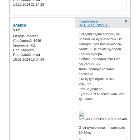
14.12.2014 21:14:29
Поделиться
9
алекса
02.11.2009 20:27:15
V.I.P.
Сегодня задал вопрос, на
Откуда:
Москва
несколько чугунолитейных
Сообщений:
1046
заводов, про возможность
Уважение:
+11
отлить 5-10 таких рупоров.
Пол:
Мужской
Только рупоры.
Последний визит:
Сейчас, получил ответ от
16.01.2024 18:54:09
одного из них.
Дали, принципиальное
согласие.
Кто будет играть в эти
игры.??
Это не дёшево.
Купить Т-9 в Пензе, намного
дешевле.
--
Этот рупор весит , примерно
50-60кг.