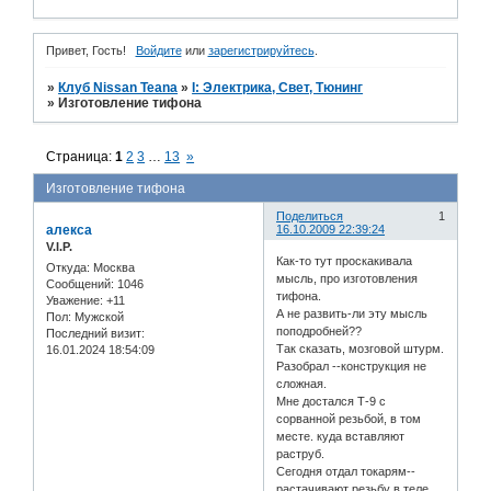
Привет, Гость!
Войдите
или
зарегистрируйтесь
.
»
Клуб Nissan Teana
»
I: Электрика, Свет, Тюнинг
»
Изготовление тифона
Страница:
1
2
3
…
13
»
Изготовление тифона
Поделиться
1
алекса
16.10.2009 22:39:24
V.I.P.
Как-то тут проскакивала
Откуда:
Москва
мысль, про изготовления
Сообщений:
1046
тифона.
Уважение:
+11
А не развить-ли эту мысль
Пол:
Мужской
поподробней??
Последний визит:
Так сказать, мозговой штурм.
16.01.2024 18:54:09
Разобрал --конструкция не
сложная.
Мне достался Т-9 с
сорванной резьбой, в том
месте. куда вставляют
раструб.
Сегодня отдал токарям--
растачивают резьбу в теле