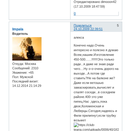
Отредактировано dimooon42
(17.10.2009 18:47:59)
0
Поделиться
5
Impala
24.10.2009 22:39:51
Водитель
алекса
Конечно надо.Очень
интересно и полезно я думаю
Всем,нашим.Изготовление
450-500.......!!!!!!!Это только
Откуда:
Москва
ради...я даже не знаю ради
Сообщений:
2310
чего....Ну о-о-очень дорого на
Уважение:
+65
выходе...А потом где
Пол:
Мужской
ставить?Не на балконе же?
Последний визит:
Даже если ветошью
14.12.2014 21:14:29
замаскировать,вычислят и
спалят соседи...в соседнем
районе.400-это уже
пипец.Нас ,здесь,пока
двое,Коломенская и
Люберцы.Сегодня,надеюсь и
Фили прилипнут,если трубку
возьмет