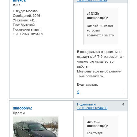
алекса
16.10.2009 23:32:41
V.I.P.
Откуда:
Москва
z1313k
Сообщений:
1046
написал(а):
Уважение:
+11
Пол:
Мужской
где найти токаря
Последний визит:
который
16.01.2024 18:54:09
возьмется за это
В понедельник-вторник, мне
отдадут мой Т-9, из ремонта,-
-посмотрю на качество
работы.
Мне цену ещё не объявляли.
Тоже показатель.
Буду думать.
0
Поделиться
4
dimooon42
17.10.2009 18:44:59
Профи
алекса
написал(а):
Как-то тут