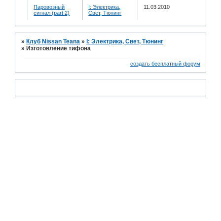
Паровозный
I: Электрика,
11.03.2010
сигнал (part 2)
Свет, Тюнинг
»
Клуб Nissan Teana
»
I: Электрика, Свет, Тюнинг
»
Изготовление тифона
создать бесплатный форум