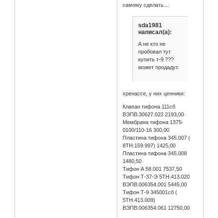
самому сделать....
sda1981
написал(а):
А не кто не
пробовал тут
купить т-9 ???
может продадут.
хренассе, у них ценники:
Клапан тифона 111сб
ВЭПВ.30627.022 2193,00
Мембрана тифона 1375-
0100/110-16 300,00
Пластина тифона 345.007 (
8ТН.159.997) 1425,00
Пластина тифона 345.008
1480,50
Тифон А 58.001 7537,50
Тифон Т-37-Э 5ТН.413.020
ВЭПВ.006354.001 5445,00
Тифон Т-9 345001сб (
5ТН.413.009)
ВЭПВ.006354.061 12750,00