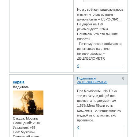
Но я , всё-же придерживаюсь
мысли, что магистраль
должна быть -- ВЗРОСЛАЯ.
Не даром на Т-9
рекомендуют, 32мм.
Понимаю, что это лишние
хлопоты.
Поэтому пока и собираю, и
испытываю на столе.
сегодня заказал --
ДЕЦИБЕЛОМЕТР.
0
Поделиться
8
Impala
24.10.2009 23:50:20
Водитель
Про мембраны...На Т9-их
три,из латуни,общий вес
цветмета по документам
1.578г.Медь?Если есть
где...меть,то лучше конечно
медь.А от сталистых эхо
Откуда:
Москва
противное.
Сообщений:
2310
Уважение:
+65
0
Пол:
Мужской
Последний визит: