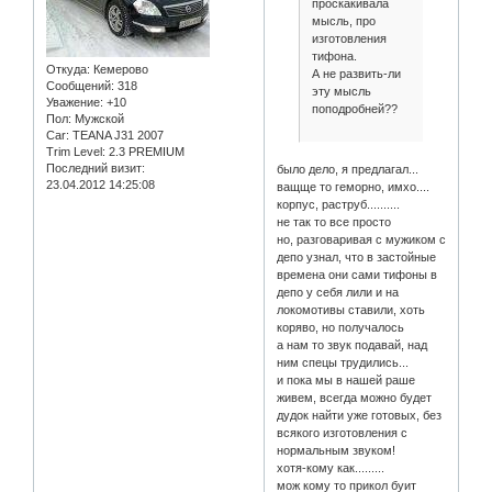
проскакивала
мысль, про
изготовления
тифона.
Откуда:
Кемерово
А не развить-ли
Сообщений:
318
эту мысль
Уважение:
+10
поподробней??
Пол:
Мужской
Car:
TEANA J31 2007
Trim Level:
2.3 PREMIUM
Последний визит:
было дело, я предлагал...
23.04.2012 14:25:08
ващще то геморно, имхо....
корпус, раструб..........
не так то все просто
но, разговаривая с мужиком с
депо узнал, что в застойные
времена они сами тифоны в
депо у себя лили и на
локомотивы ставили, хоть
коряво, но получалось
а нам то звук подавай, над
ним спецы трудились...
и пока мы в нашей раше
живем, всегда можно будет
дудок найти уже готовых, без
всякого изготовления с
нормальным звуком!
хотя-кому как.........
мож кому то прикол буит