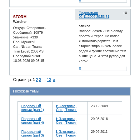
0
Поделиться
10
STORM
02.11.2009 20:53:31
Watcher
алекса
Откуда:
Ставрополь
Вопрос: Зачем? Не в обиду,
Сообщений:
10979
просто интерес, не более.
Уважение:
+339
Я понимаю раритет. Чем
Пол:
Мужской
старше тифон и чем более
Car:
Nissan Teana
редок и лучше состояние тем
Trim Level:
230JMS
Последний визит:
выше цена. А этот рупор для
10.06.2026 09:03:15
чего?
0
Страница:
1
2
3
…
13
»
Похожие темы
Паровозный
I: Электрика,
23.12.2009
сигнал (part 1)
Свет, Тюнинг
Паровозный
I: Электрика,
20.03.2018
сигнал (part 4)
Свет, Тюнинг
Паровозный
I: Электрика,
29.09.2011
сигнал (part 3)
Свет, Тюнинг