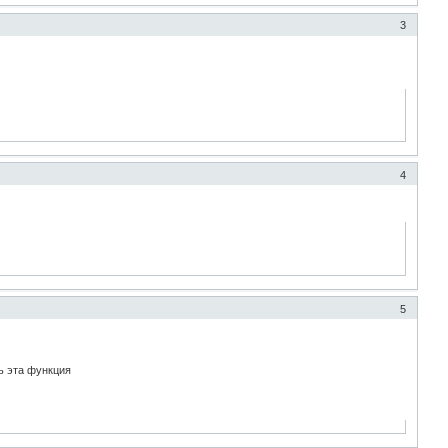
3
4
5
ть эта функция