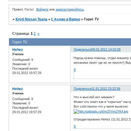
Привет, Гость!
Войдите
или
зарегистрируйтесь
.
»
Клуб Nissan Teana
»
I: Аудио и Bидео
»
Горит TV
Страница:
1
2
»
Горит TV
Hehez
Поделиться
09.01.2012 14:02:09
Ученик
Народ нужна помощь, отдал машину в с
Сообщений:
9
механики лазят где их не просят!) Вы
Уважение:
0
Последний визит:
0
29.01.2012 19:57:29
Hehez
Поделиться
11.01.2012 23:22:59
Ученик
Что и мыслей нет никаких?
Сообщений:
9
Может кто знает как в "скрытые" наст
Уважение:
0
Вот собственно что у меня вылезло:
Последний визит:
29.01.2012 19:57:29
Отредактировано Hehez (11.01.2012 23
0