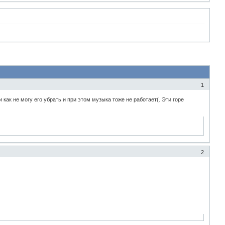
1
как не могу его убрать и при этом музыка тоже не работает(. Эти горе
2