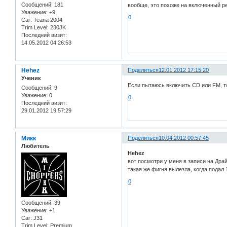
Сообщений:
181
вообще, это похоже на включенный р
Уважение:
+9
0
Car:
Teana 2004
Trim Level:
230JK
Последний визит:
14.05.2012 04:26:53
Hehez
Поделиться
12.01.2012 17:15:20
Ученик
Если пытаюсь включить CD или FM, то
Сообщений:
9
Уважение:
0
0
Последний визит:
29.01.2012 19:57:29
Микк
Поделиться
10.04.2012 00:57:45
Любитель
Hehez
вот посмотри у меня в записи на Драй
такая же фигня вылезла, когда подал 
0
Сообщений:
39
Уважение:
+1
Car:
J31
Trim Level:
Premium