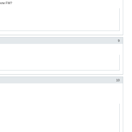
 или FM?
9
10