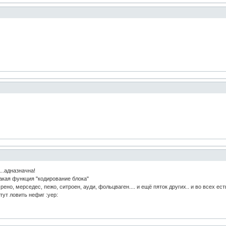
...адназначна!
акая функция "кодирование блока"
рено, мерседес, пежо, ситроен, ауди, фольцваген.... и ещё пяток других.. и во всех ес
тут ловить нефиг :yep: