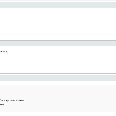
ишусь.
" настройки зайти?
езло: