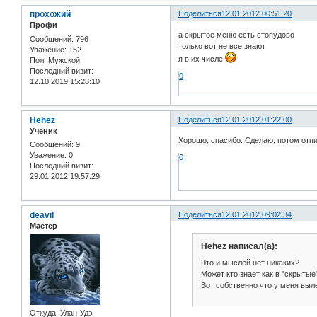
прохожий
Поделиться
12.01.2012 00:51:20
Профи
а скрытое меню есть стопудово
Сообщений:
796
только вот не все знают
Уважение:
+52
я в их числе
Пол:
Мужской
Последний визит:
0
12.10.2019 15:28:10
Hehez
Поделиться
12.01.2012 01:22:00
Ученик
Хорошо, спасибо. Сделаю, потом отп
Сообщений:
9
Уважение:
0
0
Последний визит:
29.01.2012 19:57:29
deavil
Поделиться
12.01.2012 09:02:34
Мастер
Hehez написал(а):
Что и мыслей нет никаких?
Может кто знает как в "скрытые
Вот собственно что у меня выл
Откуда:
Улан-Удэ