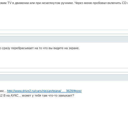
ежим TV в движении или при незатянутом ручнике. Через меню пробовал включить CD
 сразу перебрасывает на то что вы видите на экране.
ве...
http://www.drive2.ru/cars/nissan/teana/ … 3628/#post
12 В на АУКС... может у тебя там что-то замыкает?