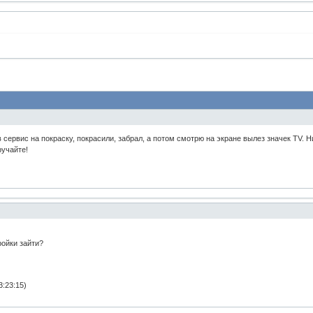
ервис на покраску, покрасили, забрал, а потом смотрю на экране вылез значек TV. Ни 
ручайте!
ройки зайти?
:23:15)