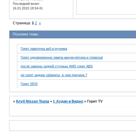
Последний визит:
16.01.2015 18:54:41
Страница:
1
2
»
Похожие темы
Горят лампочка акб и ручника
Горят одновременно лампа аккумулятора и тормоза!
после замены задней ступицы 4WD горит ABS
не горят задние габариты, в чем причина ?
Горит SRS!
»
Клуб Nissan Teana
»
I: Аудио и Bидео
»
Горит TV