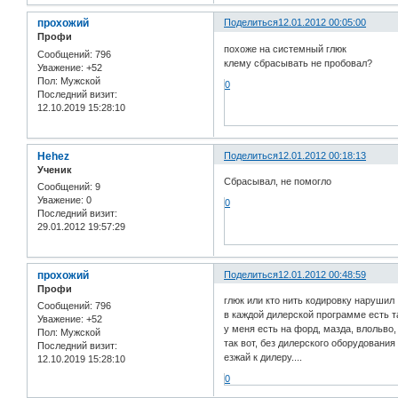
прохожий
Поделиться
12.01.2012 00:05:00
Профи
похоже на системный глюк
Сообщений:
796
клему сбрасывать не пробовал?
Уважение:
+52
Пол:
Мужской
0
Последний визит:
12.10.2019 15:28:10
Hehez
Поделиться
12.01.2012 00:18:13
Ученик
Сбрасывал, не помогло
Сообщений:
9
Уважение:
0
0
Последний визит:
29.01.2012 19:57:29
прохожий
Поделиться
12.01.2012 00:48:59
Профи
глюк или кто нить кодировку нарушил 
Сообщений:
796
в каждой дилерской программе есть т
Уважение:
+52
у меня есть на форд, мазда, влольво, 
Пол:
Мужской
так вот, без дилерского оборудования 
Последний визит:
езжай к дилеру....
12.10.2019 15:28:10
0