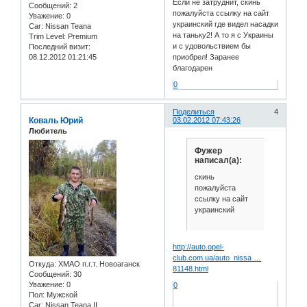
Если не затруднит, скинь
Сообщений:
2
пожалуйста ссылку на сайт
Уважение:
0
украинский где видел насадки
Car:
Nissan Teana
на таньку2! А то я с Украины
Trim Level:
Premium
и с удовольствием бы
Последний визит:
приобрел! Заранее
08.12.2012 01:21:45
благодарен
0
Поделиться
4
Коваль Юрий
03.02.2012 07:43:26
Любитель
Фужер
написал(а):
скинь
пожалуйста
ссылку на сайт
украинский
http://auto.opel-
club.com.ua/auto_nissa …
Откуда:
ХМАО п.г.т. Новоаганск
81148.html
Сообщений:
30
Уважение:
0
0
Пол:
Мужской
Car:
Nissan Teana II