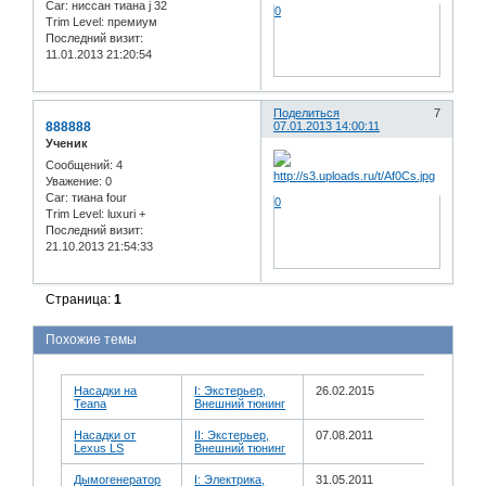
Car:
ниссан тиана j 32
0
Trim Level:
премиум
Последний визит:
11.01.2013 21:20:54
Поделиться
7
888888
07.01.2013 14:00:11
Ученик
Сообщений:
4
Уважение:
0
Car:
тиана four
0
Trim Level:
luxuri +
Последний визит:
21.10.2013 21:54:33
Страница:
1
Похожие темы
Насадки на
I: Экстерьер,
26.02.2015
Teana
Внешний тюнинг
Насадки от
II: Экстерьер,
07.08.2011
Lexus LS
Внешний тюнинг
Дымогенератор
I: Электрика,
31.05.2011