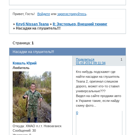
Привет, Гость!
Войдите
или
зарегистрируйтесь
.
»
Клуб Nissan Teana
»
II: Экстерьер, Внешний тюнинг
»
Насадки на глушитель!!!
Страница:
1
Насадки на глушитель!!!
Поделиться
1
Коваль Юрий
01.02.2012 09:11:34
Любитель
Кто нибудь подскажет где
найти насадки на глушитель
Teana 2, оригинал слишком
дорого, может кто-то ставил
универсальные???
Видел на сайте продажи авто
в Украине такие, если найду
скину фото...
0
Откуда:
ХМАО п.г.т. Новоаганск
Сообщений:
30
Уважение:
0