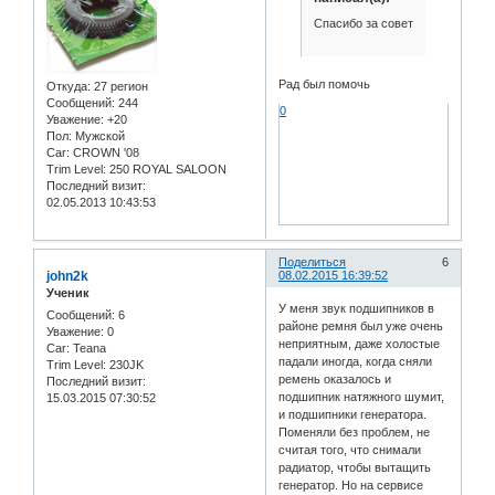
Спасибо за совет
Рад был помочь
Откуда:
27 регион
Сообщений:
244
0
Уважение:
+20
Пол:
Мужской
Car:
CROWN '08
Trim Level:
250 ROYAL SALOON
Последний визит:
02.05.2013 10:43:53
Поделиться
6
john2k
08.02.2015 16:39:52
Ученик
У меня звук подшипников в
Сообщений:
6
районе ремня был уже очень
Уважение:
0
неприятным, даже холостые
Car:
Teana
падали иногда, когда сняли
Trim Level:
230JK
ремень оказалось и
Последний визит:
подшипник натяжного шумит,
15.03.2015 07:30:52
и подшипники генератора.
Поменяли без проблем, не
считая того, что снимали
радиатор, чтобы вытащить
генератор. Но на сервисе