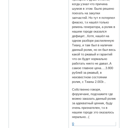
когда узнал что причина
шумов в этом. Было решено
поехать на закупки
запчастей. Но тут я потерпел
фиаско, т.к нашёл только
ремень генератора, а ролик в
нашем городе оказался
дефицит...Хотя, нашёл на
одном разборе распиленную
Тиану, и там был в наличии
данный ролик, но он был весь
какой то ржавый и гарантий
что он будет нормально
работать никто не давал..А
самое главное цена.....3.800
рублей за ржавый, в
неизвестном состоянии
ролик, с Тианы 2.003г...
Собственно говоря,
форумчане, подскажите где
можно заказать данный ролик
за адекватный ценник, буду
очень признателен, т.к в
нашем городе это оказалось
нерально...(
0