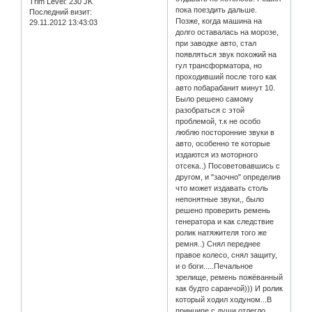
Trim Level:
230 JK
пока поездить дальше.
Последний визит:
Позже, когда машина на
29.11.2012 13:43:03
долго оставалась на морозе,
при заводке авто, стал
появляться звук похожий на
гул трансформатора, но
проходивший после того как
авто побарабанит минут 10.
Было решено самому
разобраться с этой
проблемой, т.к не особо
люблю посторонние звуки в
авто, особенно те которые
издаются из моторного
отсека..) Посоветовавшись с
другом, и "заочно" определив
что может издавать столь
непонятные звуки,, было
решено проверить ремень
генератора и как следствие
ролик натяжителя того же
ремня..) Снял переднее
правое колесо, снял защиту,
и о боги.....Печальное
зрелище, ремень пожёванный
как будто саранчой))) И ролик
который ходил ходуном...В
принципе с души отлегло,