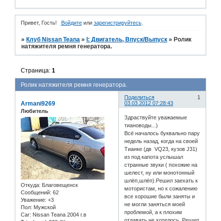
Привет, Гость!
Войдите
или
зарегистрируйтесь
.
»
Клуб Nissan Teana
»
I: Двигатель, Впуск/Выпуск
»
Ролик
натяжителя ремня генератора.
Страница:
1
Ролик натяжителя ремня генератора.
Поделиться
1
Armani9269
03.03.2012 07:28:43
Любитель
Здраствуйте уважаемые
тиановоды...)
Всё началось буквально пару
недель назад, когда на своей
Тианке (дв VQ23, кузов J31)
из под капота услышал
странные звуки ( похожие на
шелест, ну или монотонный
шлёп,шлёп).Решил заехать к
Откуда:
Благовещенск
мотористам, но к сожалению
Сообщений:
62
все хорошие были заняты и
Уважение:
+3
не могли заняться моей
Пол:
Мужской
проблемой, а к плохим
Car:
Nissan Teana 2004 г.в
отдавать не хотелось. Решил