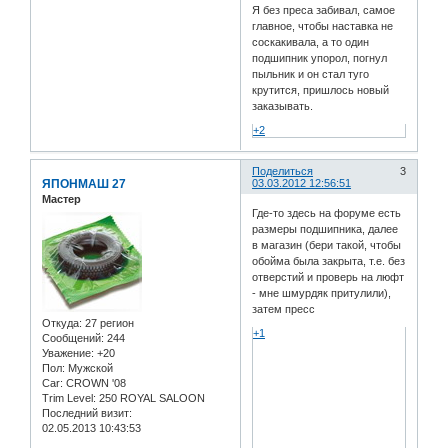
Я без преса забивал, самое
главное, чтобы наставка не
соскакивала, а то один
подшипник упорол, погнул
пыльник и он стал туго
крутится, пришлось новый
заказывать.
+2
Поделиться
3
ЯПОНМАШ 27
03.03.2012 12:56:51
Мастер
Где-то здесь на форуме есть
размеры подшипника, далее
в магазин (бери такой, чтобы
обойма была закрыта, т.е. без
отверстий и проверь на люфт
- мне шмурдяк притулили),
затем пресс
Откуда:
27 регион
+1
Сообщений:
244
Уважение:
+20
Пол:
Мужской
Car:
CROWN '08
Trim Level:
250 ROYAL SALOON
Последний визит:
02.05.2013 10:43:53