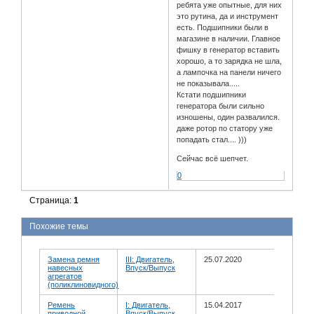
ребята уже опытные, для них
это рутина, да и инструмент
есть. Подшипники были в
магазине в наличии. Главное
фишку в генератор вставить
хорошо, а то зарядка не шла,
а лампочка на панели ничего
не показывала.....
Кстати подшипники
генератора были сильно
изношены, один развалился.
даже ротор по статору уже
попадать стал.... )))
Сейчас всё шепчет.
0
Страница:
1
Похожие темы
Замена ремня
III: Двигатель,
25.07.2020
навесных
Впуск/Выпуск
агрегатов
(поликлиновидного)
Ремень
I: Двигатель,
15.04.2017
приводной
Впуск/Выпуск