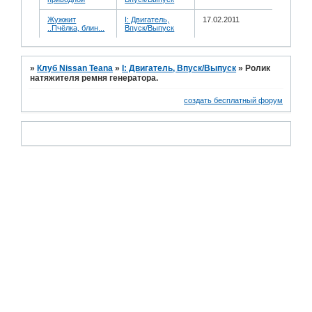
Жужжит
I: Двигатель,
17.02.2011
..Пчёлка, блин...
Впуск/Выпуск
»
Клуб Nissan Teana
»
I: Двигатель, Впуск/Выпуск
»
Ролик
натяжителя ремня генератора.
создать бесплатный форум