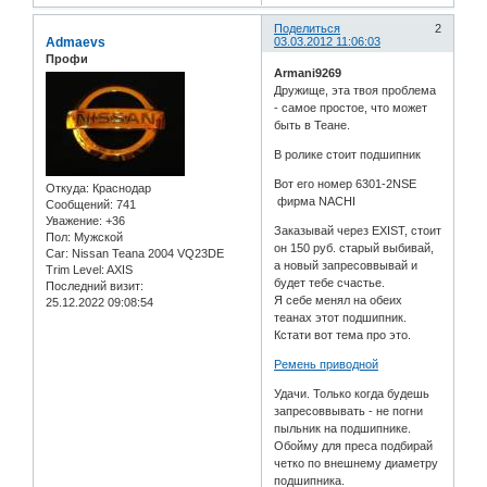
Поделиться
2
Admaevs
03.03.2012 11:06:03
Профи
Armani9269
Дружище, эта твоя проблема
- самое простое, что может
быть в Теане.
В ролике стоит подшипник
Вот его номер 6301-2NSE
Откуда:
Краснодар
фирма NACHI
Сообщений:
741
Уважение:
+36
Заказывай через EXIST, стоит
Пол:
Мужской
он 150 руб. старый выбивай,
Car:
Nissan Teana 2004 VQ23DE
а новый запресоввывай и
Trim Level:
AXIS
будет тебе счастье.
Последний визит:
Я себе менял на обеих
25.12.2022 09:08:54
теанах этот подшипник.
Кстати вот тема про это.
Ремень приводной
Удачи. Только когда будешь
запресоввывать - не погни
пыльник на подшипнике.
Обойму для преса подбирай
четко по внешнему диаметру
подшипника.