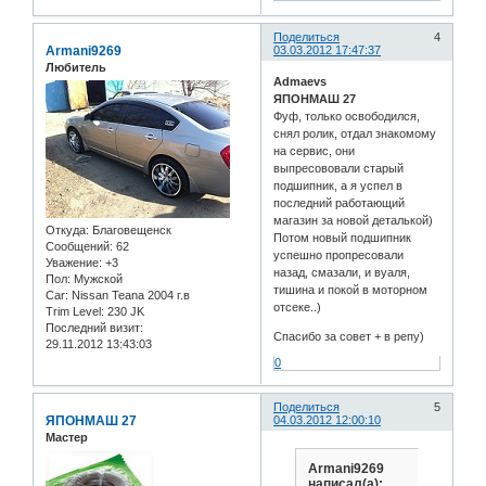
Поделиться
4
Armani9269
03.03.2012 17:47:37
Любитель
Admaevs
ЯПОНМАШ 27
Фуф, только освободился,
снял ролик, отдал знакомому
на сервис, они
выпресововали старый
подшипник, а я успел в
последний работающий
магазин за новой деталькой)
Откуда:
Благовещенск
Потом новый подшипник
Сообщений:
62
успешно пропресовали
Уважение:
+3
назад, смазали, и вуаля,
Пол:
Мужской
тишина и покой в моторном
Car:
Nissan Teana 2004 г.в
отсеке..)
Trim Level:
230 JK
Последний визит:
Спасибо за совет + в репу)
29.11.2012 13:43:03
0
Поделиться
5
ЯПОНМАШ 27
04.03.2012 12:00:10
Мастер
Armani9269
написал(а):