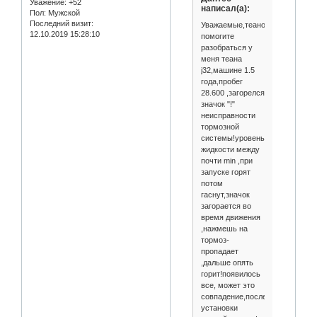
Уважение:
+52
написал(а):
Пол:
Мужской
Последний визит:
Уважаемые,теановоды!!!
12.10.2019 15:28:10
помогите
разобраться у
меня теана
j32,машине 1.5
года,пробег
28.600 ,загорелся
значок "!"
неисправности
тормозной
системы!уровень
жидкости между
почти min ,при
запуске горят
потом
гаснут,значок
загорается во
время движения
,нажмешь на
тормоз-
пропадает
,дальше опять
горит!появилось
все, может это
совпадение,после
установки