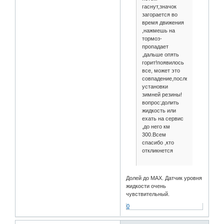
гаснут,значок
загорается во
время движения
,нажмешь на
тормоз-
пропадает
,дальше опять
горит!появилось
все, может это
совпадение,после
установки
зимней резины!
вопрос:долить
жидкость или
ехать на сервис
,до него км
300.Всем
спасибо ,кто
откликнется
Долей до MAX. Датчик уровня
жидкости очень
чувствительный.
0