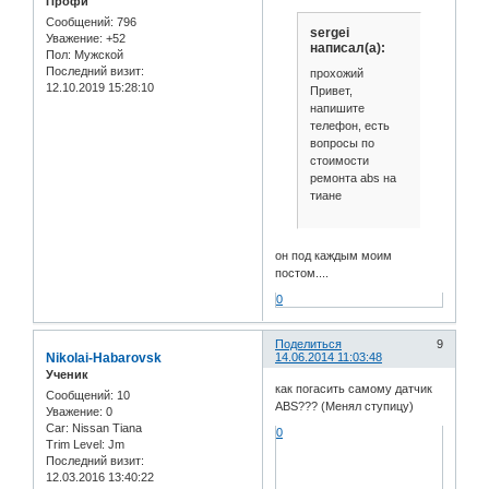
Профи
Сообщений:
796
sergei
Уважение:
+52
написал(а):
Пол:
Мужской
Последний визит:
прохожий
12.10.2019 15:28:10
Привет,
напишите
телефон, есть
вопросы по
стоимости
ремонта abs на
тиане
он под каждым моим
постом....
0
Поделиться
9
Nikolai-Habarovsk
14.06.2014 11:03:48
Ученик
как погасить самому датчик
Сообщений:
10
ABS??? (Менял ступицу)
Уважение:
0
Car:
Nissan Tiana
0
Trim Level:
Jm
Последний визит:
12.03.2016 13:40:22