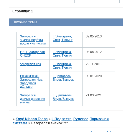
Страница:
1
Похожие темы
Загорелся
I: Электрика,
09.05.2013
значок Аирбэга
Свет, Тюнинг
после химчистки
HELP Загорелся
I: Электрика,
05.08.2012
CHECK
Свет, Тюнинг
загорелся чек
I: Электрика,
22.11.2016
Свет, Тюнинг
P0340/P0345
I: Двигатель,
09.01.2020
Загорелся Чек.
Впуск/Выпуск
Заводится
дОльше
Загорелся
II: Двигатель,
21.03.2021
датчик давления
Впуск/Выпуск
масла
»
Клуб Nissan Teana
»
I: Подвеска, Рулевое, Тормозная
система
»
Загорелся значок "!"