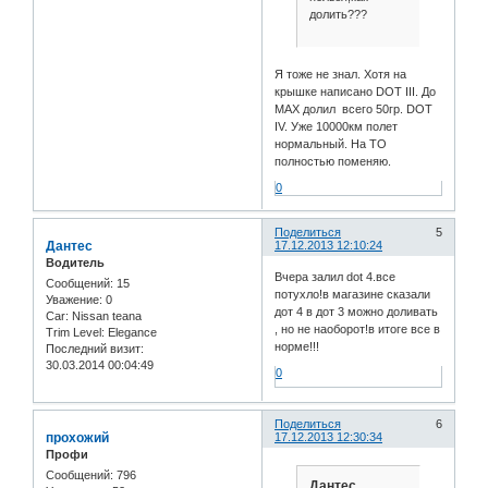
долить???
Я тоже не знал. Хотя на
крышке написано DOT III. До
MAX долил всего 50гр. DOT
IV. Уже 10000км полет
нормальный. На ТО
полностью поменяю.
0
Поделиться
5
Дантес
17.12.2013 12:10:24
Водитель
Вчера залил dot 4.все
Сообщений:
15
потухло!в магазине сказали
Уважение:
0
дот 4 в дот 3 можно доливать
Car:
Nissan teana
, но не наоборот!в итоге все в
Trim Level:
Elegance
норме!!!
Последний визит:
30.03.2014 00:04:49
0
Поделиться
6
прохожий
17.12.2013 12:30:34
Профи
Сообщений:
796
Дантес