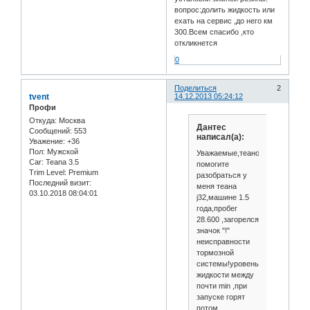
вопрос:долить жидкость или
ехать на сервис ,до него км
300.Всем спасибо ,кто
откликнется
0
Поделиться
2
tvent
14.12.2013 05:24:12
Профи
Откуда:
Москва
Дантес
Сообщений:
553
написал(а):
Уважение:
+36
Пол:
Мужской
Уважаемые,теановоды!!!
Car:
Teana 3.5
помогите
Trim Level:
Premium
разобраться у
Последний визит:
меня теана
03.10.2018 08:04:01
j32,машине 1.5
года,пробег
28.600 ,загорелся
значок "!"
неисправности
тормозной
системы!уровень
жидкости между
почти min ,при
запуске горят
потом