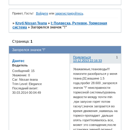
Привет, Гость!
Войдите
или
зарегистрируйтесь
.
»
Клуб Nissan Teana
»
I: Подвеска, Рулевое, Тормозная
система
»
Загорелся значок "!"
Страница:
1
Загорелся значок "!"
Поделиться
1
Дантес
13.12.2013 22:16:33
Водитель
Уважаемые,теановоды!!!
Сообщений:
15
помогите разобраться у меня
Уважение:
0
теана j32,машине 1.5
Car:
Nissan teana
года,пробег 28.600 ,загорелся
Trim Level:
Elegance
значок "!" неисправности
Последний визит:
тормозной системы!уровень
30.03.2014 00:04:49
жидкости между почти min
,при запуске горят потом
гаснут,значок загорается во
время движения ,нажмешь на
тормоз-пропадает ,дальше
опять горит!появилось все,
может это совпадение,после
установки зимней резины!