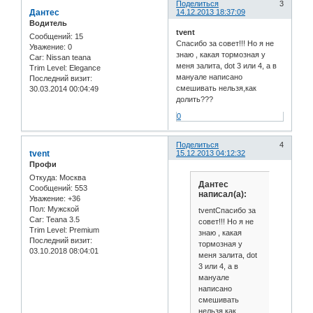
Поделиться
3
Дантес
14.12.2013 18:37:09
Водитель
tvent
Сообщений:
15
Спасибо за совет!!! Но я не
Уважение:
0
знаю , какая тормозная у
Car:
Nissan teana
меня залита, dot 3 или 4, а в
Trim Level:
Elegance
мануале написано
Последний визит:
смешивать нельзя,как
30.03.2014 00:04:49
долить???
0
Поделиться
4
tvent
15.12.2013 04:12:32
Профи
Откуда:
Москва
Дантес
Сообщений:
553
написал(а):
Уважение:
+36
Пол:
Мужской
tventСпасибо за
Car:
Teana 3.5
совет!!! Но я не
Trim Level:
Premium
знаю , какая
Последний визит:
тормозная у
03.10.2018 08:04:01
меня залита, dot
3 или 4, а в
мануале
написано
смешивать
нельзя,как