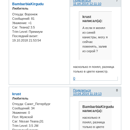
Поделиться
7
BambarbiaKirgudu
11.04.2014 12:11:10
Любитель
Откуда:
Воронеж
krust
Сообщений:
81
написал(а):
Уважение:
+1
Car:
Теана2 3.5
А если я менял
Trim Level:
Премиум
из синей
Последний визит:
канистры, могу я
19.10.2018 21:53:54
сейчас
поменять, залив
из серой ?
насколько я понял, разница
только в цвете канистр.
0
Поделиться
8
krust
13.04.2014 11:19:13
Любитель
Откуда:
Санкт_Петербург
BambarbiaKirgudu
Сообщений:
34
написал(а):
Уважение:
0
Пол:
Мужской
насколько я
Car:
Nissan Teana j31
понял, разница
Trim Level:
3.5 JM
только в цвете