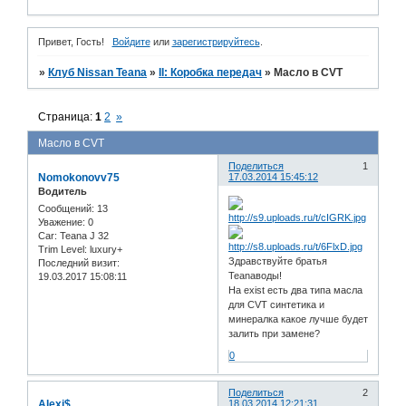
Привет, Гость!
Войдите
или
зарегистрируйтесь
.
»
Клуб Nissan Teana
»
II: Коробка передач
»
Масло в CVT
Страница:
1
2
»
Масло в CVT
Поделиться
1
Nomokonovv75
17.03.2014 15:45:12
Водитель
Сообщений:
13
Уважение:
0
Car:
Teana J 32
Trim Level:
luxury+
Здравствуйте братья
Последний визит:
Teanaводы!
19.03.2017 15:08:11
На exist есть два типа масла
для CVT синтетика и
минералка какое лучше будет
залить при замене?
0
Поделиться
2
Alexi$
18.03.2014 12:21:31