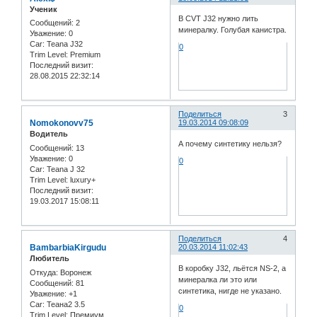
Ученик
В CVT J32 нужно лить
Сообщений:
2
минералку. Голубая канистра.
Уважение:
0
Car:
Teana J32
0
Trim Level:
Premium
Последний визит:
28.08.2015 22:32:14
Поделиться
3
Nomokonovv75
19.03.2014 09:08:09
Водитель
А почему синтетику нельзя?
Сообщений:
13
Уважение:
0
0
Car:
Teana J 32
Trim Level:
luxury+
Последний визит:
19.03.2017 15:08:11
Поделиться
4
BambarbiaKirgudu
20.03.2014 11:02:43
Любитель
В коробку J32, льётся NS-2, а
Откуда:
Воронеж
минералка ли это или
Сообщений:
81
синтетика, нигде не указано.
Уважение:
+1
Car:
Теана2 3.5
0
Trim Level:
Премиум