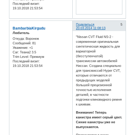
Последний визит:
19.10.2018 21:53:54
Поделиться
5
BambarbiaKirgudu
20.03.2014 11:08:13
Любитель
"Nissan CVT Fluid NS-2 -
Откуда:
Воронеж
современная оригинальная
Сообщений:
81
синтетическая жидкость для
Уважение:
+1
вариаторной
Car:
Теана2 3.5
(бесступенчатой)
Trim Level:
Премиум
трансмиссии автомобилей
Последний визит:
19.10.2018 21:53:54
Ниссан. Создана специально
для трансмиссий Hyper CVT,
которые отличаются от
предыдущих моделей
большей прецизионной
точностью исполнения
деталей, в частности
подгонки клиновидного ремня
к шкивам.
Внимание! Теперь
канистра имеет серый цвет.
Синие канистры уже не
выпускаются.