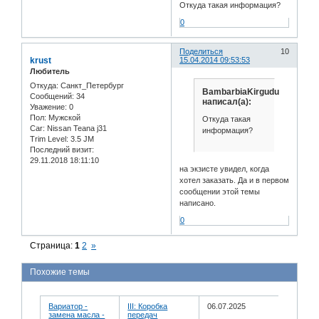
Откуда такая информация?
0
Поделиться
10
krust
15.04.2014 09:53:53
Любитель
Откуда:
Санкт_Петербург
BambarbiaKirgudu
Сообщений:
34
написал(а):
Уважение:
0
Пол:
Мужской
Откуда такая
Car:
Nissan Teana j31
информация?
Trim Level:
3.5 JM
Последний визит:
29.11.2018 18:11:10
на экзисте увидел, когда
хотел заказать. Да и в первом
сообщении этой темы
написано.
0
Страница:
1
2
»
Похожие темы
Вариатор -
III: Коробка
06.07.2025
замена масла -
передач