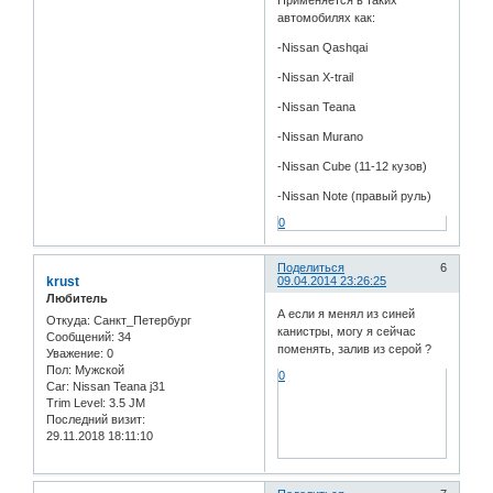
Применяется в таких
автомобилях как:
-Nissan Qashqai
-Nissan X-trail
-Nissan Teana
-Nissan Murano
-Nissan Cube (11-12 кузов)
-Nissan Note (правый руль)
0
Поделиться
6
krust
09.04.2014 23:26:25
Любитель
А если я менял из синей
Откуда:
Санкт_Петербург
канистры, могу я сейчас
Сообщений:
34
поменять, залив из серой ?
Уважение:
0
Пол:
Мужской
0
Car:
Nissan Teana j31
Trim Level:
3.5 JM
Последний визит:
29.11.2018 18:11:10