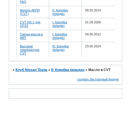
FAQ
Фильтр АКПП
II: Коробка
09.02.2014
(CVT)
передач
CVT NS 2 для
I: Коробка
01.09.2009
VQ23
передач
Смена масла в
I: Коробка
04.06.2012
АКП
передач
Высокая
III: Коробка
23.05.2024
температура
передач
CVT
»
Клуб Nissan Teana
»
II: Коробка передач
»
Масло в CVT
создать бесплатный форум