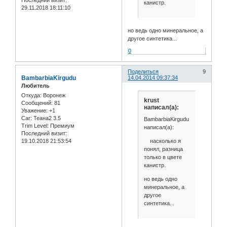
Последний визит:
канистр.
29.11.2018 18:11:10
но ведь одно минеральное, а
другое синтетика...
0
Поделиться
9
BambarbiaKirgudu
14.04.2014 09:37:34
Любитель
Откуда:
Воронеж
krust
Сообщений:
81
написал(а):
Уважение:
+1
Car:
Теана2 3.5
BambarbiaKirgudu
Trim Level:
Премиум
написал(а):
Последний визит:
насколько я
19.10.2018 21:53:54
понял, разница
только в цвете
канистр.
но ведь одно
минеральное, а
другое
синтетика...