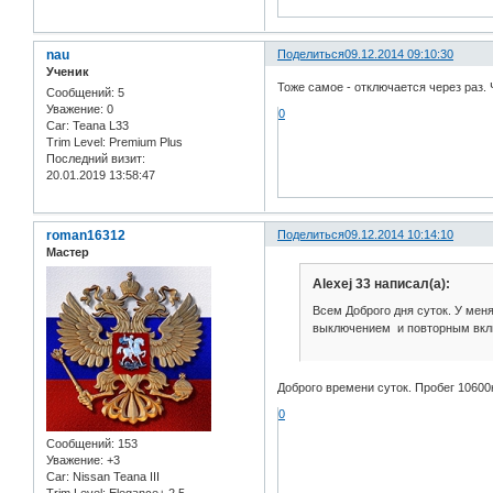
nau
Поделиться
09.12.2014 09:10:30
Ученик
Тоже самое - отключается через раз. 
Сообщений:
5
Уважение:
0
0
Car:
Teana L33
Trim Level:
Premium Plus
Последний визит:
20.01.2019 13:58:47
roman16312
Поделиться
09.12.2014 10:14:10
Мастер
Alexej 33 написал(а):
Всем Доброго дня суток. У мен
выключением и повторным включ
Доброго времени суток. Пробег 1060
0
Сообщений:
153
Уважение:
+3
Car:
Nissan Teana III
Trim Level:
Elegance+ 2.5