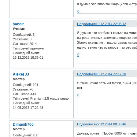
я думаю это либо так надо (хотя и стр
0
sandir
Поделиться
10.12.2014 22:08:12
Ученик
Я думаю эти проблмы только на мшина
Сообщений:
3
нагревательных элемента подключяют
Уважение:
0
Жалко схемы нет, нашел здесь на фор
Car:
teana 2014
единственно что осталось, так это л
Trim Level:
премиум
Последний визит:
0
13.12.2019 18:36:01
Alexej 33
Поделиться
10.12.2014 22:17:20
Мастер
Я тоже начал есть им мозги, в АСЦ И
Сообщений:
101
нет.
Уважение:
+8
Car:
Teana J33
0
Trim Level:
Premium 2.5 мышь серая
Последний визит:
14.05.2017 17:22:48
Dimasik700
Поделиться
22.12.2014 08:38:46
Мастер
Друзья, привет! Пробег 8000 км, поя
Сообщений:
108