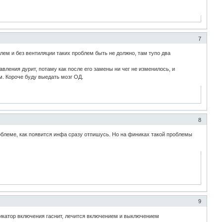
7
лем и без вентиляции таких проблем быть не должно, там тупо два
вления дурит, потаму как после его замены ни чег не изменилось, и
м. Короче буду выедать мозг ОД.
8
облеме, как появится инфа сразу отпишусь. Но на финиках такой проблемы
9
ндикатор включения гаснит, лечится включением и выключением