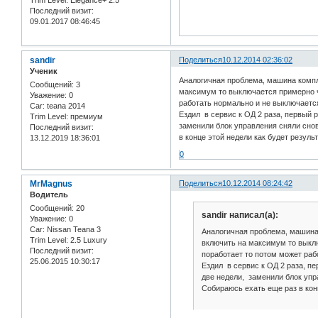
Последний визит:
09.01.2017 08:46:45
sandir
Поделиться
10.12.2014 02:36:02
Ученик
Аналогичная проблема, машина компл
Сообщений:
3
максимум то выключается примерно ч
Уважение:
0
работать нормально и не выключаетс
Car:
teana 2014
Ездил в сервис к ОД 2 раза, первый 
Trim Level:
премиум
заменили блок управления сняли снов
Последний визит:
в конце этой недели как будет резуль
13.12.2019 18:36:01
0
MrMagnus
Поделиться
10.12.2014 08:24:42
Водитель
Сообщений:
20
sandir написал(а):
Уважение:
0
Car:
Nissan Teana 3
Аналогичная проблема, машина 
Trim Level:
2.5 Luxury
включить на максимум то выклю
Последний визит:
поработает то потом может раб
25.06.2015 10:30:17
Ездил в сервис к ОД 2 раза, п
две недели, заменили блок упр
Собираюсь ехать еще раз в кон