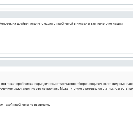
Человек на драйве писал что ездил с проблемой в ниссан и там ничего не нашли.
я вот такая проблемка, периодически отключается обогрев водительского сиденья, пас
ением зажигания, но это не вариант. Может кто уже сталкивался с этим, или есть ка
0км такой проблемы не выявлено.