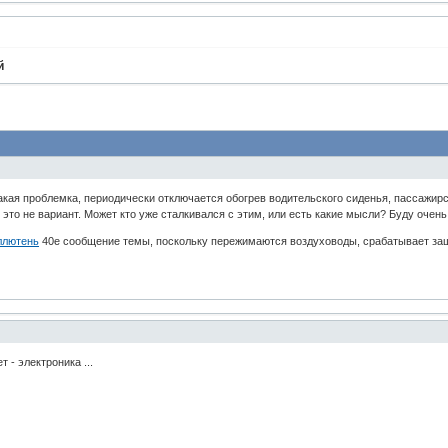
й
такая проблемка, периодически отключается обогрев водительского сиденья, пассажир
это не вариант. Может кто уже сталкивался с этим, или есть какие мысли? Буду очень
ллютень
40е сообщение темы, поскольку пережимаются воздуховоды, срабатывает защи
 - электроника ...