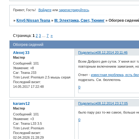
Привет, Гость!
Войдите
или
зарегистрируйтесь
.
»
Клуб Nissan Teana
»
III: Электрика, Свет, Тюнинг
»
Обогрев сидени
Страница:
1
2
3
…
7
»
Обогрев сидений
Alexej 33
Поделиться
08.12.2014 20:11:46
Мастер
Всем Доброго дня суток. У меня вот 
Сообщений:
101
повторным включением зажигания, но 
Уважение:
+8
Car:
Teana J33
Ответ -
известная проблема, есть бю
Trim Level:
Premium 2.5 мышь серая
подрезать. См. бюллютень
Последний визит:
14.05.2017 17:22:48
0
karaev12
Поделиться
08.12.2014 23:17:05
Мастер
было пару раз то-же самое, больше нет
Сообщений:
101
Уважение:
+3
0
Car:
Teana L33 3.5
Trim Level:
Premium
Последний визит:
02.04.2026 21:28:29