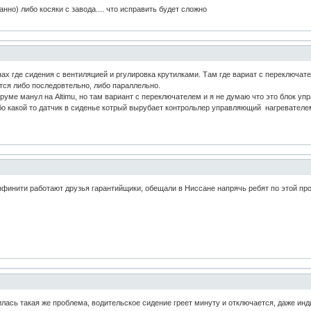
анно) либо косяки с завода.... что исправить будет сложно
х где сидения с вентиляцией и ргулировка крутилками. Там где вариат с переключате
ся либо последовтельно, либо параллельно.
уме манул на Altimu, но там вариант с переключателем и я не думаю что это блок упра
ибо какой то датчик в сиденье котрый вырубает контрольлер управляющий нагревателе
нфинити работают друзья гарантийщики, обещали в Ниссане напрячь ребят по этой пр
вилась такая же проблема, водительское сидение греет минуту и отключается, даже и