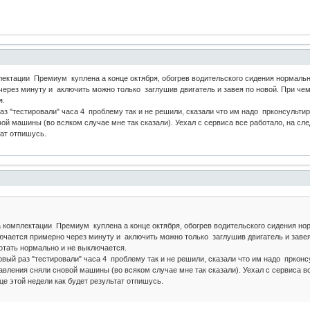
ектации Премиум куплена а конце октября, обогрев водительского сидения нормально
ерез минуту и аключить можно только заглушив двигатель и завея по новой. При чем
я.
раз "тестировали" часа 4 проблему так и не решили, сказали что им надо прконсульти
ой машины (во всяком случае мне так сказали). Уехал с сервиса все работало, на сл
тат отпишусь.
комплектации Премиум куплена а конце октября, обогрев водительского сидения нор
чается примерно через минуту и аключить можно только заглушив двигатель и завея
отать нормально и не выключается.
ервый раз "тестировали" часа 4 проблему так и не решили, сказали что им надо пркон
авления сняли сновой машины (во всяком случае мне так сказали). Уехал с сервиса вс
це этой недели как будет результат отпишусь.