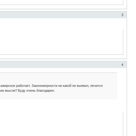
3
4
сажирское работает. Закономерности ни какой не выявил, лечится
кие мысли? Буду очень благодарен.