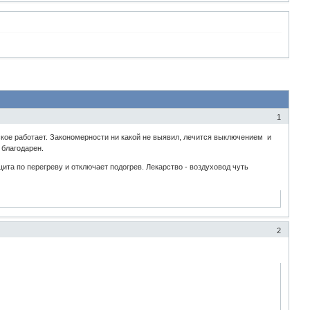
1
ское работает. Закономерности ни какой не выявил, лечится выключением и
 благодарен.
та по перегреву и отключает подогрев. Лекарство - воздуховод чуть
2