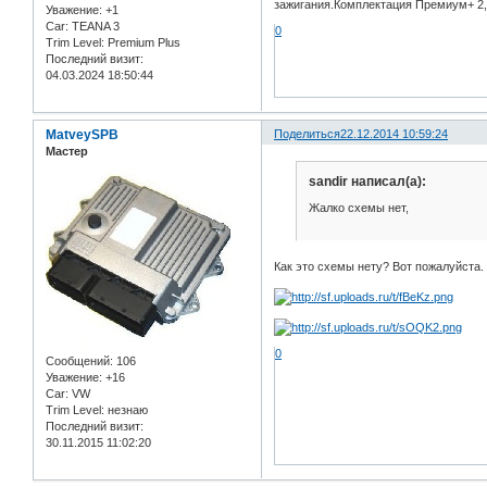
зажигания.Комплектация Премиум+ 2,5.
Уважение:
+1
Car:
TEANA 3
0
Trim Level:
Premium Plus
Последний визит:
04.03.2024 18:50:44
MatveySPB
Поделиться
22.12.2014 10:59:24
Мастер
sandir написал(а):
Жалко схемы нет,
Как это схемы нету? Вот пожалуйста.
0
Сообщений:
106
Уважение:
+16
Car:
VW
Trim Level:
незнаю
Последний визит:
30.11.2015 11:02:20