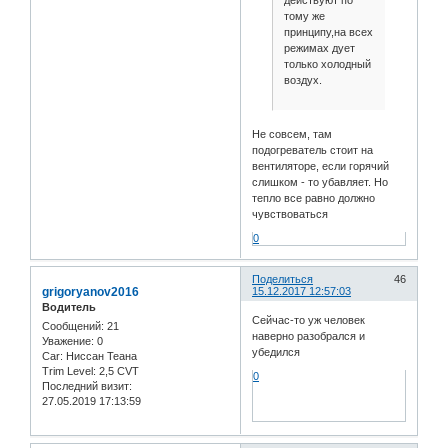
тому же
принципу,на всех
режимах дует
только холодный
воздух.
Не совсем, там
подогреватель стоит на
вентиляторе, если горячий
слишком - то убавляет. Но
тепло все равно должно
чувствоваться
0
Поделиться
46
grigoryanov2016
15.12.2017 12:57:03
Водитель
Сейчас-то уж человек
Сообщений:
21
наверно разобрался и
Уважение:
0
убедился
Car:
Ниссан Теана
Trim Level:
2,5 CVT
0
Последний визит:
27.05.2019 17:13:59