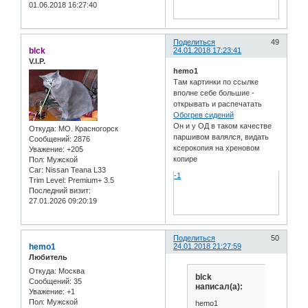
01.06.2018 16:27:40
Поделиться
49
blck
24.01.2018 17:23:41
V.I.P.
hemo1
Там картинки по ссылке
вполне себе большие -
открывать и распечатать
Обогрев сидений
Он и у ОД в таком качестве
Откуда:
МО. Красногорск
паршивом валялся, видать
Сообщений:
2876
ксерокопия на хреновом
Уважение:
+205
копире
Пол:
Мужской
Car:
Nissan Teana L33
-1
Trim Level:
Premium+ 3.5
Последний визит:
27.01.2026 09:20:19
Поделиться
50
hemo1
24.01.2018 21:27:59
Любитель
Откуда:
Москва
blck
Сообщений:
35
написал(а):
Уважение:
+1
Пол:
Мужской
hemo1