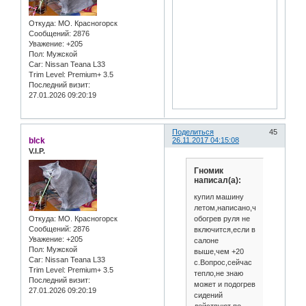
Откуда:
МО. Красногорск
Сообщений:
2876
Уважение:
+205
Пол:
Мужской
Car:
Nissan Teana L33
Trim Level:
Premium+ 3.5
Последний визит:
27.01.2026 09:20:19
Поделиться
45
blck
26.11.2017 04:15:08
V.I.P.
Гномик
написал(а):
купил машину
летом,написано,что
обогрев руля не
Откуда:
МО. Красногорск
Сообщений:
2876
включится,если в
Уважение:
+205
салоне
Пол:
Мужской
выше,чем +20
Car:
Nissan Teana L33
с.Вопрос,сейчас
Trim Level:
Premium+ 3.5
тепло,не знаю
Последний визит:
может и подогрев
27.01.2026 09:20:19
сидений
действуют по