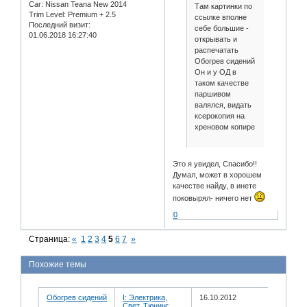
Car:
Nissan Teana New 2014
Там картинки по
Trim Level:
Premium + 2.5
ссылке вполне
Последний визит:
себе большие -
01.06.2018 16:27:40
открывать и
распечатать
Обогрев сидений
Он и у ОД в
таком качестве
паршивом
валялся, видать
ксерокопия на
хреновом копире
Это я увидел, Спасибо!!
Думал, может в хорошем
качестве найду, в инете
поковырял- ничего нет
0
Страница:
«
1
2
3
4
5
6
7
»
Похожие темы
Обогрев сидений
I: Электрика,
16.10.2012
Свет, Тюнинг