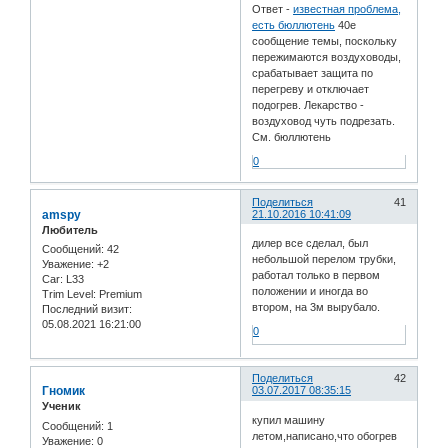
Ответ -
известная проблема,
есть бюллютень
40е
сообщение темы, поскольку
пережимаются воздуховоды,
срабатывает защита по
перегреву и отключает
подогрев. Лекарство -
воздуховод чуть подрезать.
См. бюллютень
0
Поделиться
41
amspy
21.10.2016 10:41:09
Любитель
дилер все сделал, был
Сообщений:
42
небольшой перелом трубки,
Уважение:
+2
работал только в первом
Car:
L33
положении и иногда во
Trim Level:
Premium
втором, на 3м вырубало.
Последний визит:
05.08.2021 16:21:00
0
Поделиться
42
Гномик
03.07.2017 08:35:15
Ученик
купил машину
Сообщений:
1
летом,написано,что обогрев
Уважение:
0