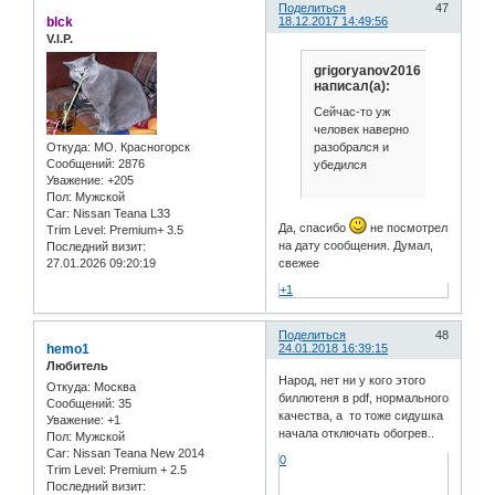
Поделиться
47
blck
18.12.2017 14:49:56
V.I.P.
grigoryanov2016
написал(а):
Сейчас-то уж
человек наверно
разобрался и
Откуда:
МО. Красногорск
Сообщений:
2876
убедился
Уважение:
+205
Пол:
Мужской
Car:
Nissan Teana L33
Да, спасибо
не посмотрел
Trim Level:
Premium+ 3.5
на дату сообщения. Думал,
Последний визит:
свежее
27.01.2026 09:20:19
+1
Поделиться
48
hemo1
24.01.2018 16:39:15
Любитель
Народ, нет ни у кого этого
Откуда:
Москва
биллютеня в pdf, нормального
Сообщений:
35
качества, а то тоже сидушка
Уважение:
+1
начала отключать обогрев..
Пол:
Мужской
Car:
Nissan Teana New 2014
0
Trim Level:
Premium + 2.5
Последний визит: