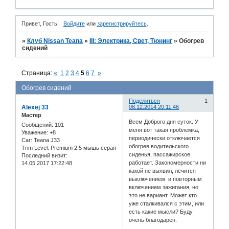
Привет, Гость!
Войдите
или
зарегистрируйтесь
.
»
Клуб Nissan Teana
»
III: Электрика, Свет, Тюнинг
»
Обогрев
сидений
Страница:
«
1
2
3
4
5
6
7
»
Обогрев сидений
Поделиться
1
Alexej 33
08.12.2014 20:11:46
Мастер
Всем Доброго дня суток. У
Сообщений:
101
меня вот такая проблемка,
Уважение:
+8
периодически отключается
Car:
Teana J33
обогрев водительского
Trim Level:
Premium 2.5 мышь серая
сиденья, пассажирское
Последний визит:
работает. Закономерности ни
14.05.2017 17:22:48
какой не выявил, лечится
выключением и повторным
включением зажигания, но
это не вариант. Может кто
уже сталкивался с этим, или
есть какие мысли? Буду
очень благодарен.