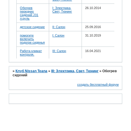
Обогрев
I: Электрика,
26.10.2014
передних
Свет, Тюнинг
сидений J31
л.руль
детское сидение
II: Салон
25.09.2016
помогите
I: Салон
31.10.2019
включить
подогре сиденья
Работа климат
III: Салон
16.04.2021
контроля.
»
Клуб Nissan Teana
»
III: Электрика, Свет, Тюнинг
»
Обогрев
сидений
создать бесплатный форум