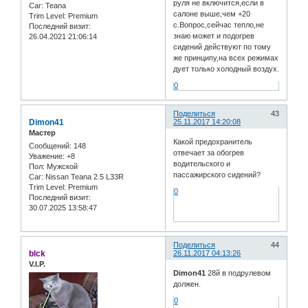
руля не включится,если в
Car:
Teana
салоне выше,чем +20
Trim Level:
Premium
с.Вопрос,сейчас тепло,не
Последний визит:
знаю может и подогрев
26.04.2021 21:06:14
сидений действуют по тому
же принципу,на всех режимах
дует только холодный воздух.
0
Поделиться
43
Dimon41
25.11.2017 14:20:08
Мастер
Какой предохранитель
Сообщений:
148
отвечает за обогрев
Уважение:
+8
водительского и
Пол:
Мужской
пассажирского сидений?
Car:
Nissan Teana 2.5 L33R
Trim Level:
Premium
0
Последний визит:
30.07.2025 13:58:47
Поделиться
44
blck
26.11.2017 04:13:26
V.I.P.
Dimon41
28й в подрулевом
должен.
0