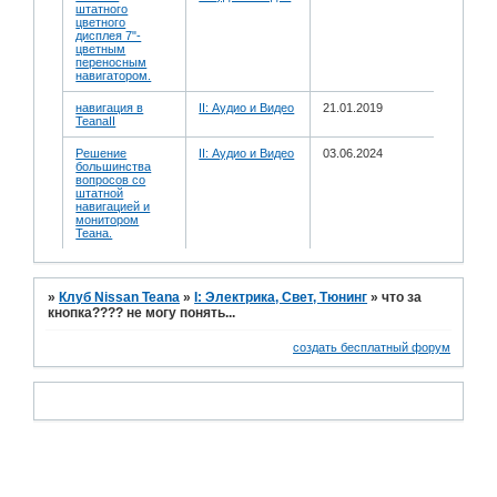
штатного
цветного
дисплея 7"-
цветным
переносным
навигатором.
навигация в
II: Аудио и Bидео
21.01.2019
TeanaII
Решение
II: Аудио и Bидео
03.06.2024
большинства
вопросов со
штатной
навигацией и
монитором
Теана.
»
Клуб Nissan Teana
»
I: Электрика, Свет, Тюнинг
»
что за
кнопка???? не могу понять...
создать бесплатный форум