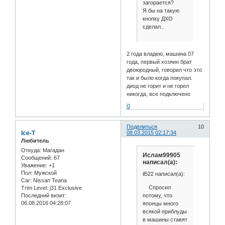
загорается?
Я бы на такую
кнопку ДХО
сделал..
2 года владею, машина 07
года, первый хозяин брат
двоюродный, говорил что это
так и было когда покупал.
диод не горит и не горел
никогда, все подключено
0
Поделиться
10
Ice-T
08.03.2015 02:17:34
Любитель
Откуда:
Магадан
Ислам99905
Сообщений:
67
написал(а):
Уважение:
+1
Пол:
Мужской
il522 написал(а):
Car:
Nissan Teana
Спросил
Trim Level:
j31 Exclusive
потому, что
Последний визит:
06.08.2016 04:28:07
японцы много
всякой приблуды
в машины ставят