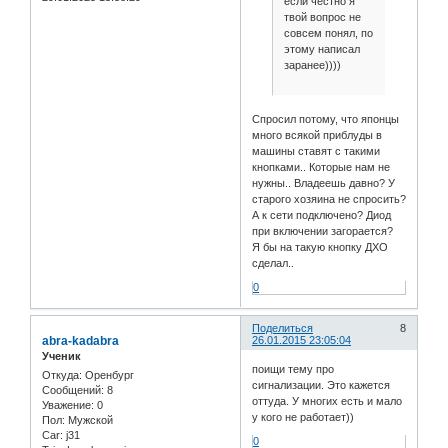
если честно я
твой вопрос не
совсем понял, по
этому написал
заранее))))
Спросил потому, что японцы
много всякой приблуды в
машины ставят с такими
кнопками.. Которые нам не
нужны.. Владеешь давно? У
старого хозяина не спросить?
А к сети подключено? Диод
при включении загорается?
Я бы на такую кнопку ДХО
сделал..
0
Поделиться
8
abra-kadabra
26.01.2015 23:05:04
Ученик
поищи тему про
Откуда:
Оренбург
сигнализации. Это кажется
Сообщений:
8
оттуда. У многих есть и мало
Уважение:
0
у кого не работает))
Пол:
Мужской
Car:
j31
0