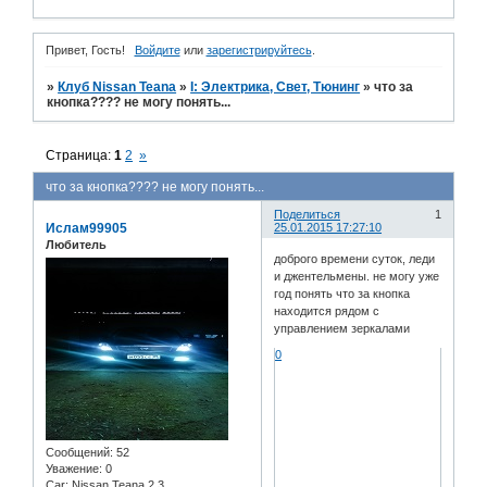
Привет, Гость!
Войдите
или
зарегистрируйтесь
.
»
Клуб Nissan Teana
»
I: Электрика, Свет, Тюнинг
»
что за
кнопка???? не могу понять...
Страница:
1
2
»
что за кнопка???? не могу понять...
Поделиться
1
Ислам99905
25.01.2015 17:27:10
Любитель
доброго времени суток, леди
и джентельмены. не могу уже
год понять что за кнопка
находится рядом с
управлением зеркалами
0
Сообщений:
52
Уважение:
0
Car:
Nissan Teana 2.3