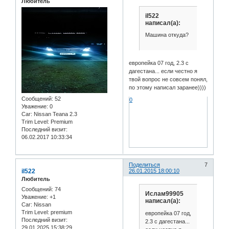
Любитель
il522
написал(а):
Машина откуда?
европейка 07 год, 2.3 с
дагестана... если честно я
твой вопрос не совсем понял,
по этому написал заранее))))
Сообщений:
52
0
Уважение:
0
Car:
Nissan Teana 2.3
Trim Level:
Premium
Последний визит:
06.02.2017 10:33:34
Поделиться
7
il522
26.01.2015 18:00:10
Любитель
Сообщений:
74
Ислам99905
Уважение:
+1
написал(а):
Car:
Nissan
Trim Level:
premium
европейка 07 год,
Последний визит:
2.3 с дагестана...
29.01.2025 15:38:29