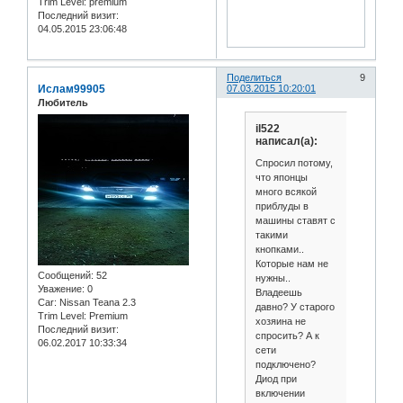
Trim Level:
premium
Последний визит:
04.05.2015 23:06:48
Поделиться
9
Ислам99905
07.03.2015 10:20:01
Любитель
il522
написал(а):
Спросил потому,
что японцы
много всякой
приблуды в
машины ставят с
такими
кнопками..
Которые нам не
Сообщений:
52
нужны..
Уважение:
0
Владеешь
Car:
Nissan Teana 2.3
давно? У старого
Trim Level:
Premium
хозяина не
Последний визит:
спросить? А к
06.02.2017 10:33:34
сети
подключено?
Диод при
включении