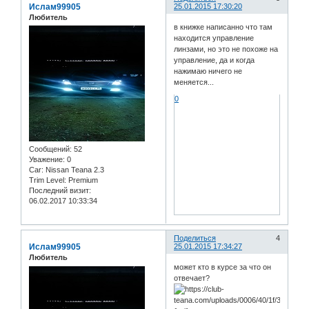
Ислам99905
25.01.2015 17:30:20
Любитель
в книжке написанно что там
находится управление
линзами, но это не похоже на
управление, да и когда
нажимаю ничего не
меняется...
0
Сообщений:
52
Уважение:
0
Car:
Nissan Teana 2.3
Trim Level:
Premium
Последний визит:
06.02.2017 10:33:34
Поделиться
4
Ислам99905
25.01.2015 17:34:27
Любитель
может кто в курсе за что он
отвечает?