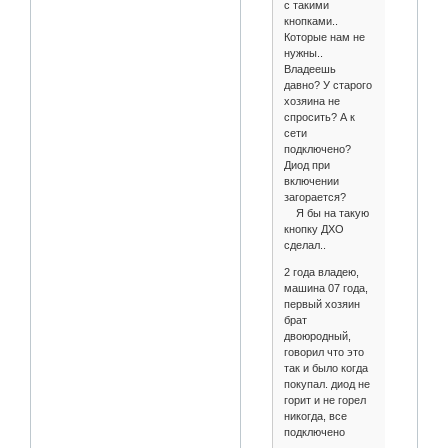
с такими
кнопками..
Которые нам не
нужны..
Владеешь
давно? У старого
хозяина не
спросить? А к
сети
подключено?
Диод при
включении
загорается?
Я бы на такую
кнопку ДХО
сделал..
2 года владею,
машина 07 года,
первый хозяин
брат
двоюродный,
говорил что это
так и было когда
покупал. диод не
горит и не горел
никогда, все
подключено