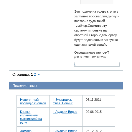
Это похоже на то,что кто то в
заглушке просверлил дырку и
поставил туда такой
тумблер.Снимите эту
систему и гляньне на
обратной стороне,там сразу
будет видно если в заглушке
сделали такой девайс
Отредактировано Ice-T
(08.03.2015 02:18:29)
0
Страница:
1
2
»
Похожие темы
Непонятный
I: Электрика,
06.11.2011
провод с кнопкой
Свет, Тюнинг
Кнопки
I: Аудио и Bидео
02.06.2015
управления
магнитолой на
руле
Замена
I: Аудио и Bидео
26.12.2012