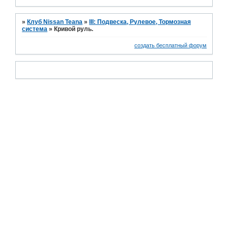
»
Клуб Nissan Teana
»
III: Подвеска, Рулевое, Тормозная
система
»
Кривой руль.
создать бесплатный форум