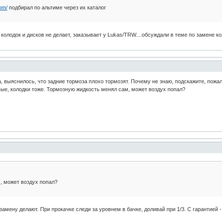
om/
подбирал по альтиме через их каталог
 колодок и дисков не делает, заказывает у Lukas/TRW....обсуждали в теме по замене к
а, выяснилось, что задние тормоза плохо тормозят. Почему не знаю, подскажите, пожа
ые, колодки тоже. Тормозную жидкость менял сам, может воздух попал?
, может воздух попал?
замену делают. При прокачке следи за уровнем в бачке, доливай при 1/3. С гарантией 