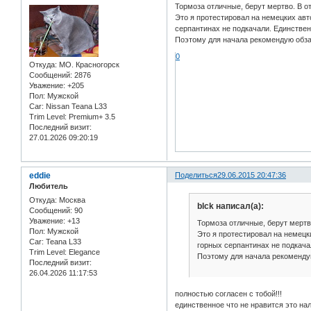
Тормоза отличные, берут мертво. В о
Это я протестировал на немецких авт
серпантинах не подкачали. Единстве
Поэтому для начала рекомендую обза
0
Откуда:
МО. Красногорск
Сообщений:
2876
Уважение:
+205
Пол:
Мужской
Car:
Nissan Teana L33
Trim Level:
Premium+ 3.5
Последний визит:
27.01.2026 09:20:19
eddie
Поделиться
29.06.2015 20:47:36
Любитель
Откуда:
Москва
blck написал(а):
Сообщений:
90
Уважение:
+13
Тормоза отличные, берут мертв
Пол:
Мужской
Это я протестировал на немецк
Car:
Teana L33
горных серпантинах не подкача
Trim Level:
Elegance
Поэтому для начала рекоменду
Последний визит:
26.04.2026 11:17:53
полностью согласен с тобой!!!
единственное что не нравится это нал