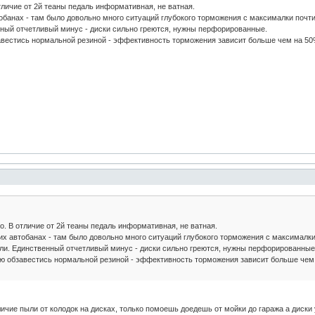
тличие от 2й теаны педаль информативная, не ватная.
обанах - там было довольно много ситуаций глубокого торможения с максималки почт
нный отчетливый минус - диски сильно греются, нужны перфорированные.
вестись нормальной резиной - эффективность торможения зависит больше чем на 50%
о. В отличие от 2й теаны педаль информативная, не ватная.
их автобанах - там было довольно много ситуаций глубокого торможения с максималки
ли. Единственный отчетливый минус - диски сильно греются, нужны перфорированные
ю обзавестись нормальной резиной - эффективность торможения зависит больше чем 
ичие пыли от колодок на дисках, только помоешь доедешь от мойки до гаража а диски 