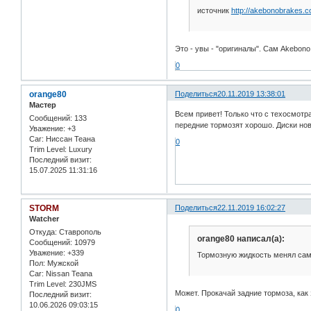
источник
http://akebonobrakes.c
Это - увы - "оригиналы". Сам Akebono
0
orange80
Поделиться
20.11.2019 13:38:01
Мастер
Всем привет! Только что с техосмотр
Сообщений:
133
передние тормозят хорошо. Диски нов
Уважение:
+3
Car:
Ниссан Теана
0
Trim Level:
Luxury
Последний визит:
15.07.2025 11:31:16
STORM
Поделиться
22.11.2019 16:02:27
Watcher
Откуда:
Ставрополь
orange80 написал(а):
Сообщений:
10979
Уважение:
+339
Тормозную жидкость менял сам
Пол:
Мужской
Car:
Nissan Teana
Trim Level:
230JMS
Может. Прокачай задние тормоза, как 
Последний визит:
10.06.2026 09:03:15
0