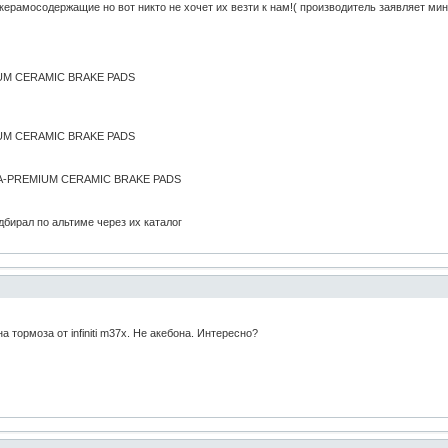
ерамосодержащие но вот никто не хочет их везти к нам!( производитель заявляет ми
M CERAMIC BRAKE PADS
M CERAMIC BRAKE PADS
PREMIUM CERAMIC BRAKE PADS
бирал по альтиме через их каталог
 тормоза от infiniti m37x. Не акебона. Интересно?