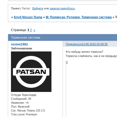
Привет, Гость!
Войдите
или
зарегистрируйтесь
.
»
Клуб Nissan Teana
»
III: Подвеска, Рулевое, Тормозная система
»
Т
Страница:
1
2
»
Тормозная система
rexton1982
Поделиться
13.06.2015 02:59:35
Заблокирован
Кто-нибудь менял тормоза?
Тормоза слабоваты, как и на предыд
0
Откуда:
Краснодар
Сообщений:
39
Уважение:
+4
Пол:
Мужской
Car:
Nissan Teana J33 2.5
Trim Level:
Premium