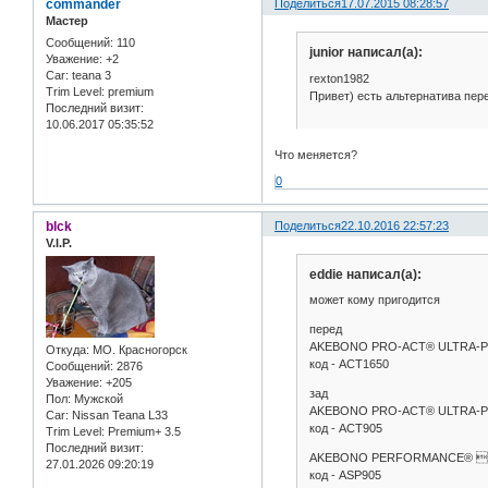
commander
Поделиться
17.07.2015 08:28:57
Мастер
Сообщений:
110
junior написал(а):
Уважение:
+2
Car:
teana 3
rexton1982
Trim Level:
premium
Привет) есть альтернатива перех
Последний визит:
10.06.2017 05:35:52
Что меняется?
0
blck
Поделиться
22.10.2016 22:57:23
V.I.P.
eddie написал(а):
может кому пригодится
перед
AKEBONO PRO-ACT® ULTRA-P
Откуда:
МО. Красногорск
код - ACT1650
Сообщений:
2876
Уважение:
+205
зад
Пол:
Мужской
AKEBONO PRO-ACT® ULTRA-P
Car:
Nissan Teana L33
код - ACT905
Trim Level:
Premium+ 3.5
Последний визит:
AKEBONO PERFORMANCE® U
27.01.2026 09:20:19
код - ASP905