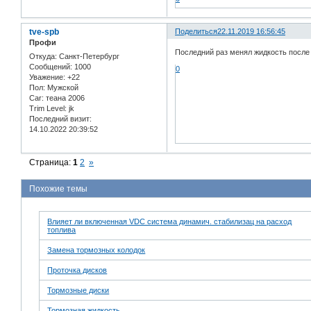
tve-spb
Поделиться
22.11.2019 16:56:45
Профи
Последний раз менял жидкость после 
Откуда:
Санкт-Петербург
Сообщений:
1000
0
Уважение:
+22
Пол:
Мужской
Car:
теана 2006
Trim Level:
jk
Последний визит:
14.10.2022 20:39:52
Страница:
1
2
»
Похожие темы
Влияет ли включенная VDC система динамич. стабилизац на расход
топлива
Замена тормозных колодок
Проточка дисков
Тормозные диски
Тормозная жидкость