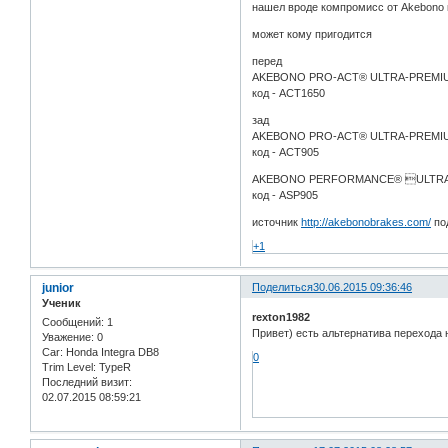
нашел вроде компромисс от Akebono к
может кому пригодится
перед
AKEBONO PRO-ACT® ULTRA-PREMIU
код - ACT1650
зад
AKEBONO PRO-ACT® ULTRA-PREMIU
код - ACT905
AKEBONO PERFORMANCE® ULTRA-
код - ASP905
источник
http://akebonobrakes.com/
под
+1
junior
Поделиться
30.06.2015 09:36:46
Ученик
rexton1982
Сообщений:
1
Привет) есть альтернатива перехода на
Уважение:
0
Car:
Honda Integra DB8
0
Trim Level:
TypeR
Последний визит:
02.07.2015 08:59:21