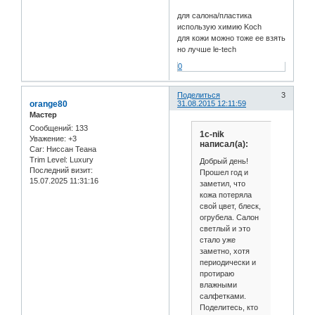
для салона/пластика
использую химию Koch
для кожи можно тоже ее взять
но лучше le-tech
0
Поделиться
3
orange80
31.08.2015 12:11:59
Мастер
Сообщений:
133
1c-nik
Уважение:
+3
написал(а):
Car:
Ниссан Теана
Trim Level:
Luxury
Добрый день!
Последний визит:
Прошел год и
15.07.2025 11:31:16
заметил, что
кожа потеряла
свой цвет, блеск,
огрубела. Салон
светлый и это
стало уже
заметно, хотя
периодически и
протираю
влажными
салфетками.
Поделитесь, кто