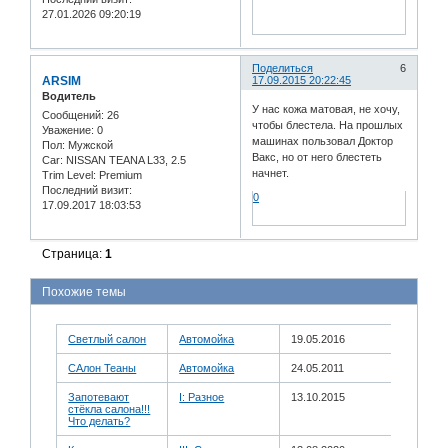
27.01.2026 09:20:19
Поделиться
6
ARSIM
17.09.2015 20:22:45
Водитель
У нас кожа матовая, не хочу,
Сообщений:
26
чтобы блестела. На прошлых
Уважение:
0
машинах пользовал Доктор
Пол:
Мужской
Вакс, но от него блестеть
Car:
NISSAN TEANA L33, 2.5
начнет.
Trim Level:
Premium
Последний визит:
0
17.09.2017 18:03:53
Страница:
1
Похожие темы
Светлый салон
Автомойка
19.05.2016
САлон Теаны
Автомойка
24.05.2011
Запотевают
I: Разное
13.10.2015
стёкла салона!!!
Что делать?