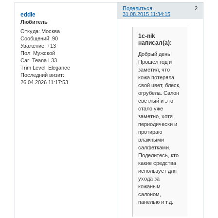
Поделиться
2
eddie
31.08.2015 11:34:15
Любитель
Откуда:
Москва
1c-nik
Сообщений:
90
написал(а):
Уважение:
+13
Пол:
Мужской
Добрый день!
Car:
Teana L33
Прошел год и
Trim Level:
Elegance
заметил, что
Последний визит:
кожа потеряла
26.04.2026 11:17:53
свой цвет, блеск,
огрубела. Салон
светлый и это
стало уже
заметно, хотя
периодически и
протираю
влажными
салфетками.
Поделитесь, кто
какие средства
использует для
ухода за
кожаным
салоном,
панелью и т.д.