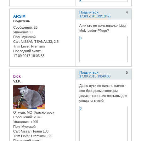
Поделиться
4
ARSIM
17.09.2015 19:19:55
Водитель
А ни кто не пользовался Liqui
Сообщений:
26
Moly Leder-Pflege?
Уважение:
0
Пол:
Мужской
0
Car:
NISSAN TEANA L33, 2.5
Trim Level:
Premium
Последний визит:
17.09.2017 18:03:53
Поделиться
5
blck
17.09.2015 19:48:03
V.I.P.
Да по сути не сильно важно -
все брендовые конторы
делают хорошие составы для
ухода за кожей.
0
Откуда:
МО. Красногорск
Сообщений:
2876
Уважение:
+205
Пол:
Мужской
Car:
Nissan Teana L33
Trim Level:
Premium+ 3.5
Последний визит: