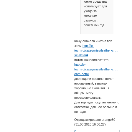
какие средства
использует для
ухода за
кожаным
салоном,
панелью и т.д.
Кожу сначала чистил вот
этим
http://le-
tech.ru/categories/leather-cl …
se-detail#
потом наносил вот это
http://le-
tech.ru/categories/leather-cl …
eam-detail
две недели прошло, полет
нормальный, выглядит
хорошо, не скользит. В
общем, могу
порекомендовать.
Для торпедо покупал какие-то
салфетки, для нее больше и
не надо.
Отредактировано orange80
(31.08.2015 16:30:27)
0