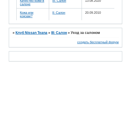
Качество кожи в
III: Салон
13.08.2020
салоне
Кожа или
II: Салон
20.09.2010
кожзам?
»
Клуб Nissan Teana
»
III: Салон
»
Уход за салоном
создать бесплатный форум