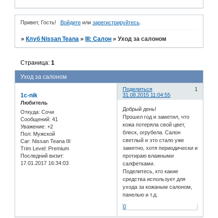
Привет, Гость!
Войдите
или
зарегистрируйтесь
.
»
Клуб Nissan Teana
»
III: Салон
»
Уход за салоном
Страница:
1
Уход за салоном
Поделиться
1
1c-nik
31.08.2015 11:04:55
Любитель
Добрый день!
Откуда:
Сочи
Прошел год и заметил, что
Сообщений:
41
кожа потеряла свой цвет,
Уважение:
+2
блеск, огрубела. Салон
Пол:
Мужской
светлый и это стало уже
Car:
Nissan Teana III
заметно, хотя периодически и
Trim Level:
Premium
Последний визит:
протираю влажными
17.01.2017 16:34:03
салфетками.
Поделитесь, кто какие
средства использует для
ухода за кожаным салоном,
панелью и т.д.
0