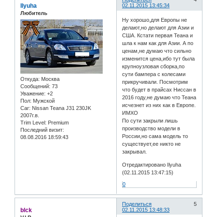
Ilyuha
02.11.2015 13:45:34
Любитель
Ну хорошо,для Европы не
делают,но делают для Азии и
США. Кстати первая Теана и
шла к нам как для Азии. А по
ценам,не думаю что сильно
изменится цена,ибо тут была
крупноузловая сборка,по
сути бампера с колесами
Откуда:
Москва
прикручивали. Посмотрим
Сообщений:
73
что будет в прайсах Ниссан в
Уважение:
+2
2016 году,не думаю что Теана
Пол:
Мужской
исчезнет из них как в Европе.
Car:
Nissan Teana J31 230JK
ИМХО
2007г.в.
По сути закрыли лишь
Trim Level:
Premium
производство модели в
Последний визит:
России,но сама модель то
08.08.2016 18:59:43
существует,ее никто не
закрывал.
Отредактировано Ilyuha
(02.11.2015 13:47:15)
0
Поделиться
5
blck
02.11.2015 13:48:33