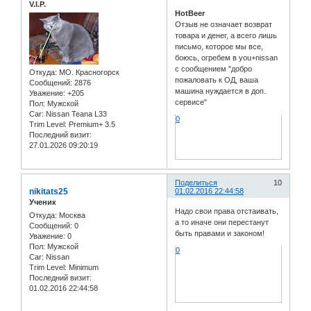
V.I.P.
HotBeer
Отзыв не означает возврат
товара и денег, а всего лишь
письмо, которое мы все,
боюсь, огребем в you+nissan
с сообщением "добро
Откуда:
МО. Красногорск
пожаловать к ОД, ваша
Сообщений:
2876
машина нуждается в доп.
Уважение:
+205
сервисе"
Пол:
Мужской
Car:
Nissan Teana L33
0
Trim Level:
Premium+ 3.5
Последний визит:
27.01.2026 09:20:19
Поделиться
10
nikitats25
01.02.2016 22:44:58
Ученик
Надо свои права отстаивать,
Откуда:
Москва
а то иначе они перестанут
Сообщений:
0
быть правами и законом!
Уважение:
0
Пол:
Мужской
0
Car:
Nissan
Trim Level:
Minimum
Последний визит:
01.02.2016 22:44:58