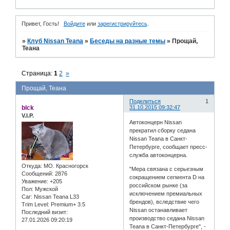
Привет, Гость!
Войдите
или
зарегистрируйтесь
.
»
Клуб Nissan Teana
»
Беседы на разные темы
»
Прощай,
Теана
Страница:
1
2
»
Прощай, Теана
Поделиться
1
blck
31.10.2015 09:32:47
V.I.P.
Автоконцерн Nissan
прекратил сборку седана
Nissan Teana в Санкт-
Петербурге, сообщает пресс-
служба автоконцерна.
Откуда:
МО. Красногорск
"Мера связана с серьезным
Сообщений:
2876
сокращением сегмента D на
Уважение:
+205
российском рынке (за
Пол:
Мужской
исключением премиальных
Car:
Nissan Teana L33
брендов), вследствие чего
Trim Level:
Premium+ 3.5
Nissan останавливает
Последний визит:
производство седана Nissan
27.01.2026 09:20:19
Teana в Санкт-Петербурге", -