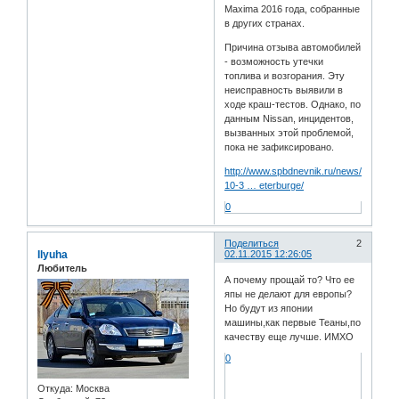
Maxima 2016 года, собранные
в других странах.
Причина отзыва автомобилей
- возможность утечки
топлива и возгорания. Эту
неисправность выявили в
ходе краш-тестов. Однако, по
данным Nissan, инцидентов,
вызванных этой проблемой,
пока не зафиксировано.
http://www.spbdnevnik.ru/news/2015-
10-3 … eterburge/
0
Поделиться
2
Ilyuha
02.11.2015 12:26:05
Любитель
А почему прощай то? Что ее
япы не делают для европы?
Но будут из японии
машины,как первые Теаны,по
качеству еще лучше. ИМХО
0
Откуда:
Москва