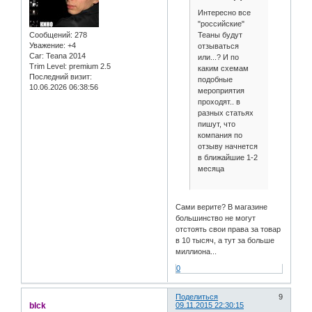
Интересно все
"российские"
Теаны будут
Сообщений:
278
Уважение:
+4
отзываться
Car:
Teana 2014
или...? И по
Trim Level:
premium 2.5
каким схемам
Последний визит:
подобные
10.06.2026 06:38:56
мероприятия
проходят.. в
разных статьях
пишут, что
компания по
отзыву начнется
в ближайшие 1-2
месяца
Сами верите? В магазине
большинство не могут
отстоять свои права за товар
в 10 тысяч, а тут за больше
миллиона...
0
Поделиться
9
blck
09.11.2015 22:30:15