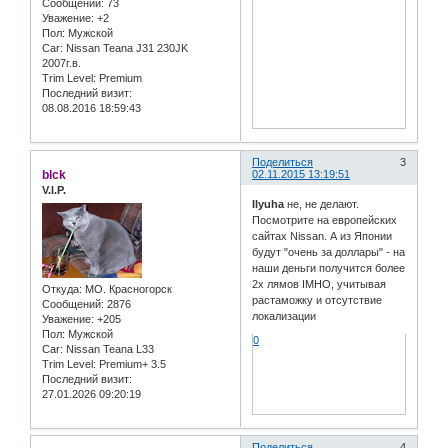
Сообщений:
73
Уважение:
+2
Пол:
Мужской
Car:
Nissan Teana J31 230JK
2007г.в.
Trim Level:
Premium
Последний визит:
08.08.2016 18:59:43
Поделиться
3
blck
02.11.2015 13:19:51
V.I.P.
Ilyuha
не, не делают.
Посмотрите на европейских
сайтах Nissan. А из Японии
будут "очень за доллары" - на
наши деньги получится более
2х лямов IMHO, учитывая
Откуда:
МО. Красногорск
растаможку и отсутствие
Сообщений:
2876
локализации
Уважение:
+205
Пол:
Мужской
0
Car:
Nissan Teana L33
Trim Level:
Premium+ 3.5
Последний визит:
27.01.2026 09:20:19
Поделиться
4