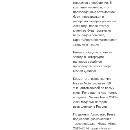
говорится в сообщении. В
компании уточнили, что
произведенные автомобили
будут продаваться в
дилерских центрах до весны
2016 года, после этого у
клиентов будет доступ ко
всем видам ремонта,
гарантийного обслуживания и
запасным частям.
Ранее сообщалось, что на
заводе в Петербурге
началось серийное
производство кроссовера
Nissan Qashqai.
Кроме того, известно, что
Nissan Motor отзывает 59
тыс. автомобилей по всему
миру. Речь идет, в частности,
о седанах Nissan Teana 2013–
2016 модельных годов,
выпущенных в России.
По данным Associated Press,
под сервисную кампанию
также попадают Nissan Altima
2013–2014 годов и Nissan