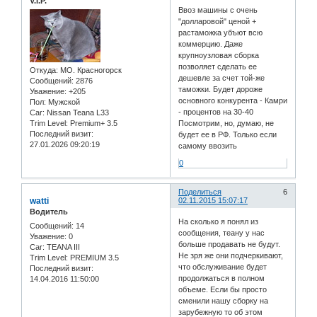
V.I.P.
Ввоз машины с очень
"долларовой" ценой +
растаможка убъют всю
коммерцию. Даже
крупноузловая сборка
позволяет сделать ее
Откуда:
МО. Красногорск
дешевле за счет той-же
Сообщений:
2876
таможки. Будет дороже
Уважение:
+205
основного конкурента - Камри
Пол:
Мужской
- процентов на 30-40
Car:
Nissan Teana L33
Trim Level:
Premium+ 3.5
Посмотрим, но, думаю, не
Последний визит:
будет ее в РФ. Только если
27.01.2026 09:20:19
самому ввозить
0
Поделиться
6
watti
02.11.2015 15:07:17
Водитель
На сколько я понял из
Сообщений:
14
сообщения, теану у нас
Уважение:
0
больше продавать не будут.
Car:
TEANA III
Не зря же они подчеркивают,
Trim Level:
PREMIUM 3.5
что обслуживание будет
Последний визит:
продолжаться в полном
14.04.2016 11:50:00
объеме. Если бы просто
сменили нашу сборку на
зарубежную то об этом