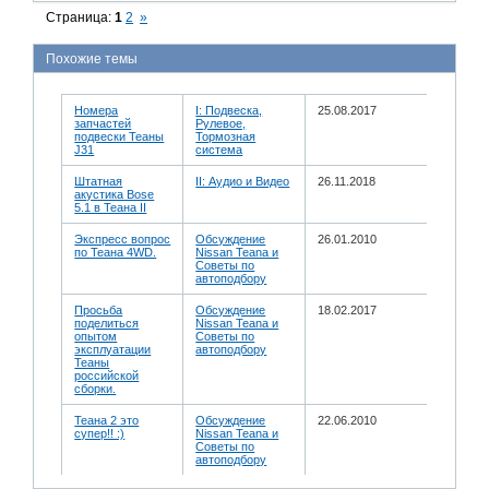
Страница:
1
2
»
Похожие темы
Номера
I: Подвеска,
25.08.2017
запчастей
Рулевое,
подвески Теаны
Тормозная
J31
система
Штатная
II: Аудио и Bидео
26.11.2018
акустика Bose
5.1 в Теана II
Экспресс вопрос
Обсуждение
26.01.2010
по Теана 4WD.
Nissan Teana и
Советы по
автоподбору
Просьба
Обсуждение
18.02.2017
поделиться
Nissan Teana и
опытом
Советы по
эксплуатации
автоподбору
Теаны
российской
сборки.
Теана 2 это
Обсуждение
22.06.2010
супер!! :)
Nissan Teana и
Советы по
автоподбору