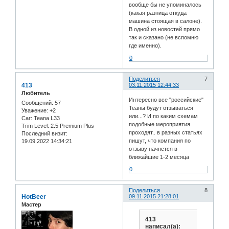
вообще бы не упоминалось
(какая разница откуда
машина стоящая в салоне).
В одной из новостей прямо
так и сказано (не вспомню
где именно).
0
Поделиться
7
413
03.11.2015 12:44:33
Любитель
Интересно все "российские"
Сообщений:
57
Теаны будут отзываться
Уважение:
+2
или...? И по каким схемам
Car:
Teana L33
подобные мероприятия
Trim Level:
2.5 Premium Plus
проходят.. в разных статьях
Последний визит:
пишут, что компания по
19.09.2022 14:34:21
отзыву начнется в
ближайшие 1-2 месяца
0
Поделиться
8
HotBeer
09.11.2015 21:28:01
Мастер
413
написал(а):