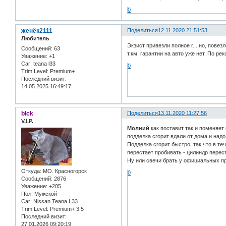
0
женёк2111
Поделиться
12.11.2020 21:51:53
Любитель
Экзист привезли полное г....но, пове
Сообщений:
63
т.км. гарантии на авто уже нет. По ре
Уважение:
+1
Car:
teana l33
0
Trim Level:
Premium+
Последний визит:
14.05.2025 16:49:17
blck
Поделиться
13.11.2020 11:27:56
V.I.P.
Молний
как поставит так и поменяет
подделка сгорит вдали от дома и над
Подделка сгорит быстро, так что в те
перестает пробивать - цилиндр перест
Ну или свечи брать у официальных пр
Откуда:
МО. Красногорск
0
Сообщений:
2876
Уважение:
+205
Пол:
Мужской
Car:
Nissan Teana L33
Trim Level:
Premium+ 3.5
Последний визит:
27.01.2026 09:20:19