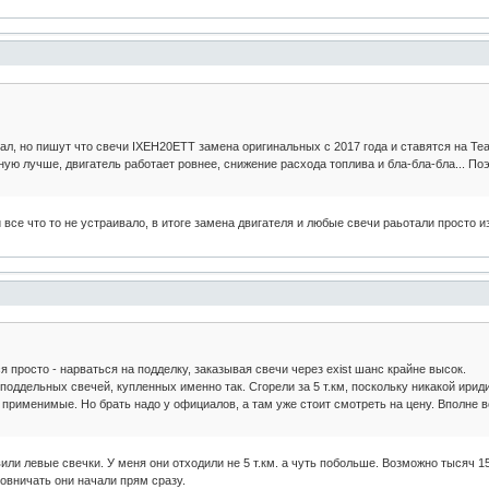
нал, но пишут что свечи IXEH20ETT замена оригинальных с 2017 года и ставятся на Те
ную лучше, двигатель работает ровнее, снижение расхода топлива и бла-бла-бла... По
 все что то не устраивало, в итоге замена двигателя и любые свечи раьотали просто 
 просто - нарваться на подделку, заказывая свечи через exist шанс крайне высок.
поддельных свечей, купленных именно так. Сгорели за 5 т.км, поскольку никакой ириди
к применимые. Но брать надо у официалов, а там уже стоит смотреть на цену. Вполне во
вили левые свечки. У меня они отходили не 5 т.км. а чуть побольше. Возможно тысяч 
овничать они начали прям сразу.