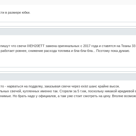
сти в размере юбки.
о пишут что свечи IXEH20ETT замена оригинальных с 2017 года и ставятся на Теаны 33
 работает ровнее, снижение расхода топлива и бла-бла-бла... Поэтому пока думаю.
о - нарваться на подделку, заказывая свечи через exist шанс крайне высок.
ьных свечей, купленных именно так. Сгорели за 5 т.км, поскольку никакой иридиевой 
енимые. Но брать надо у официалов, а там уже стоит смотреть на цену. Вполне возможно