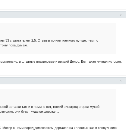
8
аны 33 с двигателем 2,5. Отзывы по ним намного лучше, чем по
этому пока думаю.
изумительно, и штатные платиновые и иридий Денсо. Вот такая личная история.
9
евой вставки там и в помине нет, тонкий электрод сгорел мухой
зможно, они будут куда как дороже....
15. Мотор с ними перед демонтажем дергался на холостых как в конвульсиях,