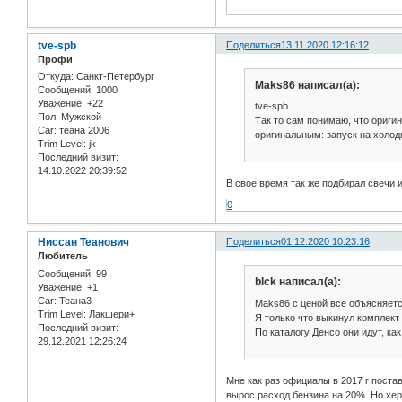
tve-spb
Поделиться
13.11.2020 12:16:12
Профи
Откуда:
Санкт-Петербург
Maks86 написал(а):
Сообщений:
1000
Уважение:
+22
tve-spb
Пол:
Мужской
Так то сам понимаю, что ориги
Car:
теана 2006
оригинальным: запуск на холод
Trim Level:
jk
Последний визит:
14.10.2022 20:39:52
В свое время так же подбирал свечи и
0
Ниссан Теанович
Поделиться
01.12.2020 10:23:16
Любитель
Сообщений:
99
blck написал(а):
Уважение:
+1
Car:
Теана3
Maks86 с ценой все объясняется
Trim Level:
Лакшери+
Я только что выкинул комплект 
Последний визит:
По каталогу Денсо они идут, ка
29.12.2021 12:26:24
Мне как раз официалы в 2017 г поста
вырос расход бензина на 20%. Но хер