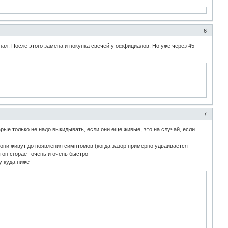
6
гинал. После этого замена и покупка свечей у оффициалов. Но уже через 45
7
арые только не надо выкидывать, если они еще живые, это на случай, если
5 они живут до появления симптомов (когда зазор примерно удваивается -
 он сгорает очень и очень быстро
у куда ниже