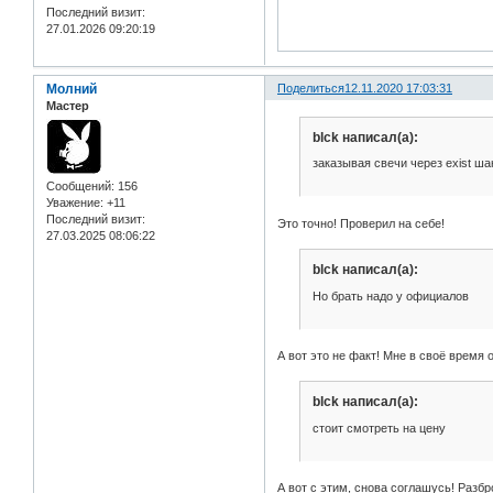
Последний визит:
27.01.2026 09:20:19
Молний
Поделиться
12.11.2020 17:03:31
Мастер
blck написал(а):
заказывая свечи через exist ша
Сообщений:
156
Уважение:
+11
Последний визит:
Это точно! Проверил на себе!
27.03.2025 08:06:22
blck написал(а):
Но брать надо у официалов
А вот это не факт! Мне в своё время 
blck написал(а):
стоит смотреть на цену
А вот с этим, снова соглашусь! Разбр