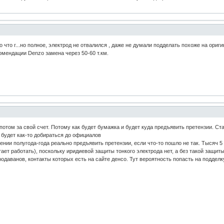
зло что г...но полное, электрод не отвалился , даже не думали подделать похоже на ори
комендации Denzo замена через 50-60 т.км.
 потом за свой счет. Потому как будет бумажка и будет куда предъявить претензии. Ст
о будет как-то добираться до официалов
чении полугода-года реально предъявить претензии, если что-то пошло не так. Тысяч 
ает работать), поскольку иридиевой защиты тонкого электрода нет, а без такой защиты
одаванов, контакты которых есть на сайте денсо. Тут вероятность попасть на подделк