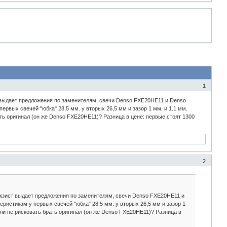
1
 выдает предложения по заменителям, свечи Denso FXE20HE11 и Denso
вых свечей "юбка" 28,5 мм. у вторых 26,5 мм и зазор 1 мм. и 1.1 мм.
ть оригинал (он же Denso FXE20HE11)? Разница в цене: первые стоят 1300
2
Экзист выдает предложения по заменителям, свечи Denso FXE20HE11 и
истикам у первых свечей "юбка" 28,5 мм. у вторых 26,5 мм и зазор 1
или не рисковать брать оригинал (он же Denso FXE20HE11)? Разница в