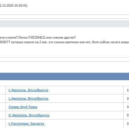
.12.2020 10:26:41)
вечи стояли? Denso FXE20HE11 или совсем другие?
20ETT которые короче на 2 мм. это сильно критично или нет. Хотя сейчас на все ма
I: Двигатель, Впуск/Выпуск
1
I: Двигатель, Впуск/Выпуск
1
Сервис Клуб-Теана
1
II: Двигатель, Впуск/Выпуск
0
I: Расходники, Запчасти
2