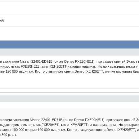
ия
и зажигания Nissan 22401-ED71B (он же Denso FXE20HE11), при заказе свечей Экзист
имость как FXE20HE11 так и IXEH20ETT на наши машины. Но по характеристикам у пер
ые 120 000 тысяч км. Кто то ставил уже свечи Denso IXEH20ETT, или не рисковать бра
 свечи зажигания Nissan 22401-ED71B (он же Denso FXE20HE11), при заказе свечей 
ыдает применимость как FXE20HE11 так и IXEH20ETT на наши машины. Но по характер
 замены 100 000 вторые 120 000 тысяч км. Кто то ставил уже свечи Denso IXEH20ETT, 
 800 р. шт.