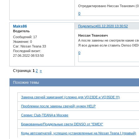
Отредактировано Ниссан Теанович (01
0
Maks86
Поделиться
01.12.2020 13:30:52
Водитель
Ниссан Теанович
Сообщений:
17
А после замены не смотрели какие с
Уважение:
0
Я все думаю если ставить Denso IXEH
Car:
Nissan Teana 33
Последний визит:
0
27.06.2022 08:53:50
Страница:
1
2
»
Похожие темы
Замена свечей зажигания! (сложно для VQ23DE и VQ35DE !!!)
Проблемки после замены свечей) нужен HELP
Сервис Club-TEANA в Москве
Бракованные/Поддельные свети DENSO от "EMEX"
Коды автозапчатей, успешно установленные на Nissan Teana I (правый)