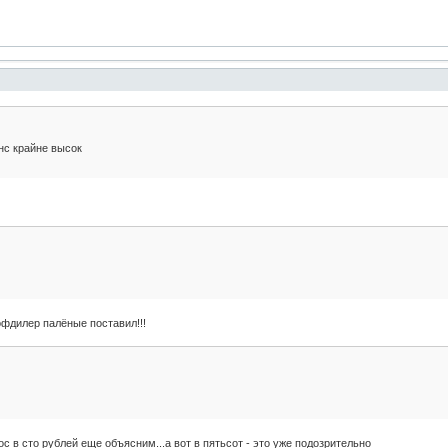
нс крайне высок
офдилер палёные поставил!!!
ос в сто рублей еще объясним...а вот в пятьсот - это уже подозрительно