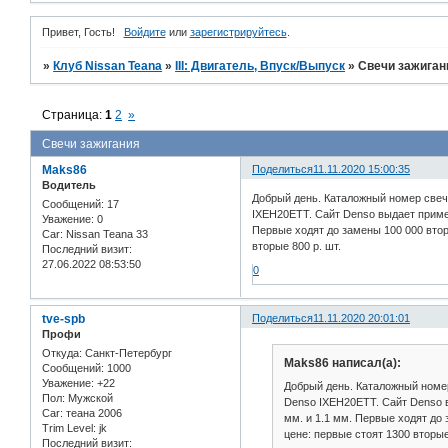
Привет, Гость!
Войдите
или
зарегистрируйтесь
.
»
Клуб Nissan Teana
»
III: Двигатель, Впуск/Выпуск
»
Свечи зажиган
Страница:
1
2
»
Свечи зажигания
Maks86
Поделиться
11.11.2020 15:00:35
Водитель
Добрый день. Каталожный номер свеч
Сообщений:
17
IXEH20ETT. Сайт Denso выдает примен
Уважение:
0
Первые ходят до замены 100 000 втор
Car:
Nissan Teana 33
вторые 800 р. шт.
Последний визит:
27.06.2022 08:53:50
0
tve-spb
Поделиться
11.11.2020 20:01:01
Профи
Откуда:
Санкт-Петербург
Maks86 написал(а):
Сообщений:
1000
Уважение:
+22
Добрый день. Каталожный номер
Пол:
Мужской
Denso IXEH20ETT. Сайт Denso в
Car:
теана 2006
мм. и 1.1 мм. Первые ходят до
Trim Level:
jk
цене: первые стоят 1300 вторые
Последний визит: