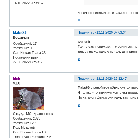
14.10.2022 20:39:52
Конечно оригинал если такие неточно
0
Maks86
Поделиться
12.11.2020 07:03:34
Водитель
tve-spb
Сообщений:
17
Так то сам понимаю, что оригинал, н
Уважение:
0
запуск на холодную лучше, двигатель
Car:
Nissan Teana 33
Последний визит:
0
27.06.2022 08:53:50
blck
Поделиться
12.11.2020 12:12:47
V.I.P.
Maks86
с ценой все объясняется прост
Я только что выкинул комплект поддел
По каталогу Денсо они идут, как прим
0
Откуда:
МО. Красногорск
Сообщений:
2876
Уважение:
+205
Пол:
Мужской
Car:
Nissan Teana L33
Trim Level:
Premium+ 3.5