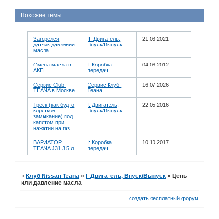
Похожие темы
Загорелся
II: Двигатель,
21.03.2021
датчик давления
Впуск/Выпуск
масла
Смена масла в
I: Коробка
04.06.2012
АКП
передач
Сервис Club-
Сервис Клуб-
16.07.2026
TEANA в Москве
Теана
Треск (как будто
I: Двигатель,
22.05.2016
короткое
Впуск/Выпуск
замыкание) под
капотом при
нажатии на газ
ВАРИАТОР
I: Коробка
10.10.2017
TEANA J31 3,5 л.
передач
»
Клуб Nissan Teana
»
I: Двигатель, Впуск/Выпуск
»
Цепь
или давление масла
создать бесплатный форум