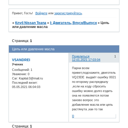
Привет, Гость!
Войдите
или
зарегистрируйтесь
.
»
Клуб Nissan Teana
»
I: Двигатель, Впуск/Выпуск
»
Цепь
или давление масла
Страница:
1
Цепь или давление масла
Поделиться
1
VSANDREI
12.01.2021 17:03:04
Ученик
Парни всем
Сообщений:
1
привет,подскажите, двиготель
Уважение:
0
VQ23DE выдаёт ошибку 0021
Car:
Kapital.0@mail.ru
по второму распредвалу
Последний визит:
,если на ходу сбросить
05.05.2021 06:04:03
ошибку можно долго ездить
она не появляется потом
заново вопрос это
добавление масла или цепь
растянута ,как-то так
0
Страница:
1