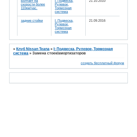
Болтает на
I: Подвеска,
21.10.2010
скорости более
Рулевое,
110км/час.
Тормозная
система
задние стойки
I: Подвеска,
21.09.2016
Рулевое,
Тормозная
система
»
Клуб Nissan Teana
»
I: Подвеска, Рулевое, Тормозная
система
»
Замена стоек/амортизаторов
создать бесплатный форум