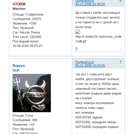
Поделиться
6
STORM
30.12.2008 21:40:10
Watcher
Да ставить каябу настоящую
Откуда:
Ставрополь
только (подделок щас много)
Сообщений:
10979
и не парится ни с ценой ни с
Уважение:
+339
качеством.
Пол:
Мужской
Car:
Nissan Teana
Trim Level:
230JMS
Последний визит:
10.06.2026 09:03:15
0
Поделиться
7
Rumyn
05.01.2009 10:34:55
V.I.P.
так вот с самсунга идут
каяба, двухтрубные газовые.
стоят по экзисту 3000р одна.
знакомый поставил-писает
кипятком! родные даже рядом
не стояли!!
могу номера каталожные
скинуть кому надо.
вот номерки
Откуда:
Сочи
NSF2079X задние
Сообщений:
396
NST5265L передняя левая
Уважение:
+15
NST5265R передняя правая
Пол:
Мужской
Car:
VW Touareg