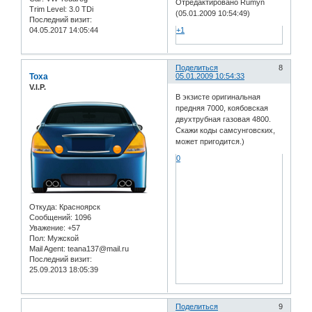
Отредактировано Rumyn
Trim Level:
3.0 TDi
(05.01.2009 10:54:49)
Последний визит:
04.05.2017 14:05:44
+1
Поделиться
8
Toxa
05.01.2009 10:54:33
V.I.P.
В экзисте оригинальная
предняя 7000, коябовская
двухтрубная газовая 4800.
Скажи коды самсунговских,
может пригодится.)
0
Откуда:
Красноярск
Сообщений:
1096
Уважение:
+57
Пол:
Мужской
Mail Agent:
teana137@mail.ru
Последний визит:
25.09.2013 18:05:39
Поделиться
9