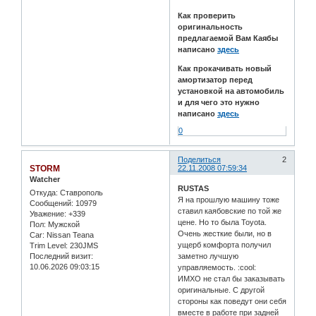
Как проверить
оригинальность
предлагаемой Вам Каябы
написано
здесь
Как прокачивать новый
амортизатор перед
установкой на автомобиль
и для чего это нужно
написано
здесь
0
Поделиться
2
STORM
22.11.2008 07:59:34
Watcher
RUSTAS
Откуда:
Ставрополь
Я на прошлую машину тоже
Сообщений:
10979
ставил каябовские по той же
Уважение:
+339
цене. Но то была Toyota.
Пол:
Мужской
Очень жесткие были, но в
Car:
Nissan Teana
ущерб комфорта получил
Trim Level:
230JMS
Последний визит:
заметно лучшую
10.06.2026 09:03:15
управляемость. :cool:
ИМХО не стал бы заказывать
оригинальные. С другой
стороны как поведут они себя
вместе в работе при задней