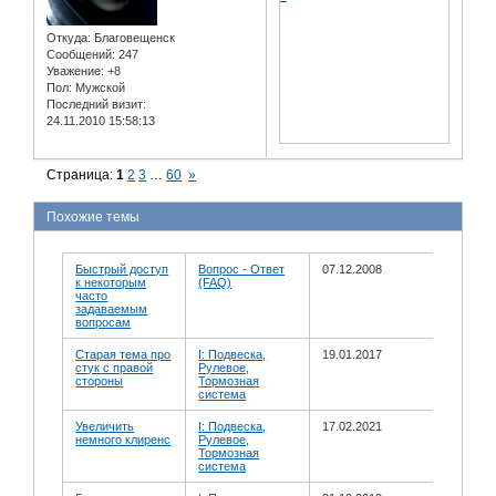
Откуда:
Благовещенск
Сообщений:
247
Уважение:
+8
Пол:
Мужской
Последний визит:
24.11.2010 15:58:13
Страница:
1
2
3
…
60
»
Похожие темы
Быстрый доступ
Вопрос - Ответ
07.12.2008
к некоторым
(FAQ)
часто
задаваемым
вопросам
Старая тема про
I: Подвеска,
19.01.2017
стук с правой
Рулевое,
стороны
Тормозная
система
Увеличить
I: Подвеска,
17.02.2021
немного клиренс
Рулевое,
Тормозная
система