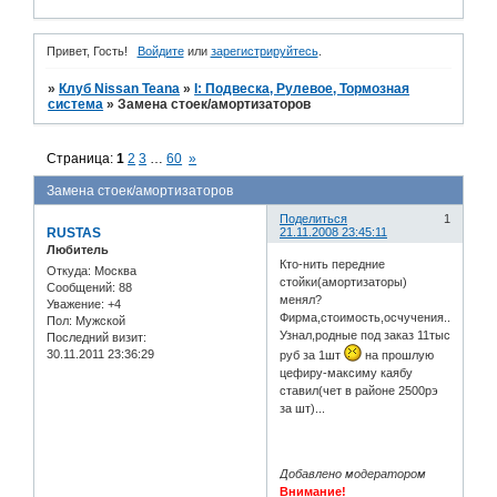
Привет, Гость!
Войдите
или
зарегистрируйтесь
.
»
Клуб Nissan Teana
»
I: Подвеска, Рулевое, Тормозная
система
»
Замена стоек/амортизаторов
Страница:
1
2
3
…
60
»
Замена стоек/амортизаторов
Поделиться
1
RUSTAS
21.11.2008 23:45:11
Любитель
Кто-нить передние
Откуда:
Москва
стойки(амортизаторы)
Сообщений:
88
менял?
Уважение:
+4
Фирма,стоимость,осчучения...
Пол:
Мужской
Узнал,родные под заказ 11тыс
Последний визит:
30.11.2011 23:36:29
руб за 1шт
на прошлую
цефиру-максиму каябу
ставил(чет в районе 2500рэ
за шт)...
Добавлено модератором
Внимание!