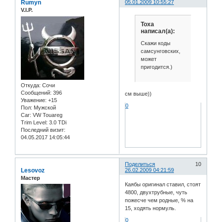
Rumyn
05.01.2009 10:55:27
V.I.P.
Toxa
написал(а):
Скажи коды
самсунговских,
может
пригодится.)
Откуда:
Сочи
Сообщений:
396
см выше))
Уважение:
+15
0
Пол:
Мужской
Car:
VW Touareg
Trim Level:
3.0 TDi
Последний визит:
04.05.2017 14:05:44
Поделиться
10
Lesovoz
26.02.2009 04:21:59
Мастер
Каябы оригинал ставил, стоят
4800, двухтрубные, чуть
пожесче чем родные, % на
15, ходять нормуль.
0