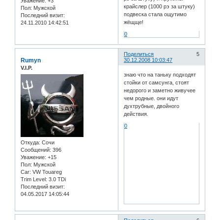
Уважение:
+3
крайслер (1000 рэ за штуку)
Пол:
Мужской
подвеска стала ощутимо
Последний визит:
жёщще!
24.11.2010 14:42:51
0
Поделиться
5
Rumyn
30.12.2008 10:03:47
V.I.P.
знаю что на таньку подходят
стойки от самсунга, стоят
недорого и заметно живучее
чем родные. они идут
духтрубные, двойного
действия.
0
Откуда:
Сочи
Сообщений:
396
Уважение:
+15
Пол:
Мужской
Car:
VW Touareg
Trim Level:
3.0 TDi
Последний визит:
04.05.2017 14:05:44