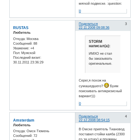
мягкой подвеске. :question:
0
Поделиться
3
RUSTAS
22.11.2008 09:08:36
Любитель
Откуда:
Москва
STORM
Сообщений:
88
написал(а):
Уважение:
+4
Пол:
Мужской
ИМХО не стал
Последний визит:
бы заказывать
30.11.2011 23:36:29
оригинальные.
Серег,я похож на
сумашедшего?
Буим
поискивать антикризисный
вариант)))
0
Поделиться
4
Amsterdam
22.12.2008 08:54:15
Любитель
В Омске приятель Тиановод
Откуда:
Омск-Тюмень
поставил стойки каяба (2300
Сообщений:
72
рэ за штуку) и пружины