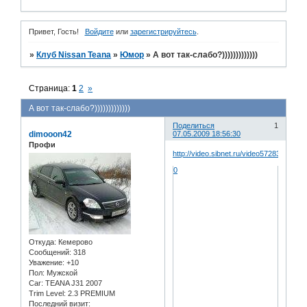
Привет, Гость!
Войдите
или
зарегистрируйтесь
.
»
Клуб Nissan Teana
»
Юмор
»
А вот так-слабо?)))))))))))))
Страница:
1
2
»
А вот так-слабо?)))))))))))))
Поделиться
1
dimooon42
07.05.2009 18:56:30
Профи
http://video.sibnet.ru/video57283/
0
Откуда:
Кемерово
Сообщений:
318
Уважение:
+10
Пол:
Мужской
Car:
TEANA J31 2007
Trim Level:
2.3 PREMIUM
Последний визит: