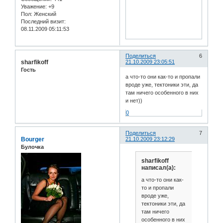
Уважение:
+9
Пол:
Женский
Последний визит:
08.11.2009 05:11:53
Поделиться
6
sharfikoff
21.10.2009 23:05:51
Гость
а что-то они как-то и пропали
вроде уже, тектоники эти, да
там ничего особенного в них
и нет))
0
Поделиться
7
Bourger
21.10.2009 23:12:29
Булочка
sharfikoff
написал(а):
а что-то они как-
то и пропали
вроде уже,
тектоники эти, да
там ничего
особенного в них