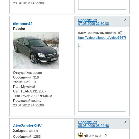
23.04.2012 14:25:08
Поделиться
2
dimooon42
07.05.2009 21:50:00
Профи
насмтрелись-вытворяют))))
http://video.sibnet.ru/video55679/
0
Откуда:
Кемерово
Сообщений:
318
Уважение:
+10
Пол:
Мужской
Car:
TEANA J31 2007
Trim Level:
2.3 PREMIUM
Последний визит:
23.04.2012 14:25:08
Поделиться
3
AlexZanderKHV
08.05.2009 05:24:40
Хабаровчанин
чё они курят ?
Сообщений:
1283