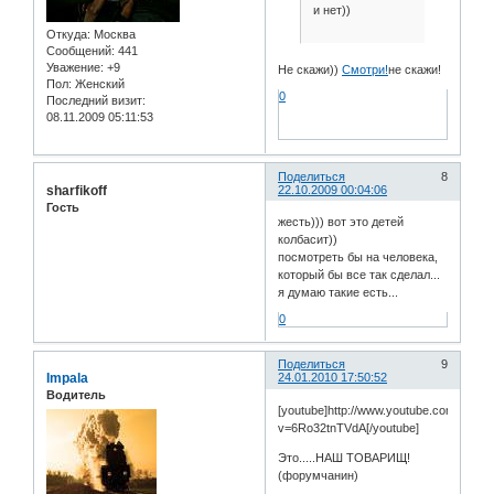
и нет))
Откуда:
Москва
Сообщений:
441
Уважение:
+9
Не скажи))
Смотри!
не скажи!
Пол:
Женский
0
Последний визит:
08.11.2009 05:11:53
Поделиться
8
sharfikoff
22.10.2009 00:04:06
Гость
жесть))) вот это детей
колбасит))
посмотреть бы на человека,
который бы все так сделал...
я думаю такие есть...
0
Поделиться
9
Impala
24.01.2010 17:50:52
Водитель
[youtube]http://www.youtube.com/watch
v=6Ro32tnTVdA[/youtube]
Это.....НАШ ТОВАРИЩ!
(форумчанин)