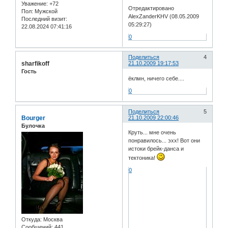
Уважение:
+72
Отредактировано
Пол:
Мужской
AlexZanderKHV (08.05.2009
Последний визит:
05:29:27)
22.08.2024 07:41:16
0
Поделиться
4
sharfikoff
21.10.2009 19:17:53
Гость
ёклмн, ничего себе....
0
Поделиться
5
Bourger
21.10.2009 22:00:46
Булочка
Круть... мне очень
понравилось... эхх! Вот они
истоки брейк-данса и
тектоника!
0
Откуда:
Москва
Сообщений:
441