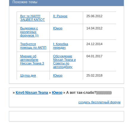
Похожие темы
Вот те НА!!!!!!
II: Разное
25.06.2012
ЗАЦВЕЛ КАПОТ
Выдержки с
Юмор
14.04.2012
различных
форумов )))
Требуется
I: Коробка
24.12.2014
помощь по АКПП
передач
Мнение об
Обсуждение
04.01.2017
автомобиле
Nissan Teana и
Ниссан Теана 3
Советы по
автоподбору
Шутка дня
Юмор
25.02.2018
»
Клуб Nissan Teana
»
Юмор
»
А вот так-слабо?)))))))))))))
создать бесплатный форум