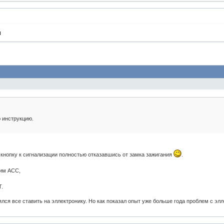
я
 инструкцию.
кнопку к сигнализации полностью отказавшись от замка зажигания
.
жим АСС,
,
T.
ялся все ставить на эллектронику. Но как показал опыт уже больше года проблем с эл