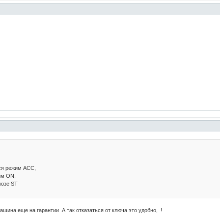
ся режим АСС,
им ON,
мозе ST
ашина еще на гарантии .А так отказаться от ключа это удобно, !