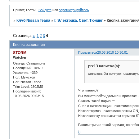
Привет, Гость!
Войдите
или
зарегистрируйтесь
.
»
Клуб Nissan Teana
»
I: Электрика, Свет, Тюнинг
»
Кнопка зажигани
Страница:
«
1
2
3
4
Кнопка зажигания
STORM
Поделиться
20.03.2010 10:30:01
Watcher
Откуда:
Ставрополь
prz13 написал(а):
Сообщений:
10979
Уважение:
+339
хотелось бы полную пошаговую
Пол:
Мужской
Car:
Nissan Teana
Trim Level:
230JMS
Что именно?
Последний визит:
10.06.2026 09:03:15
Вы можете пойти дальше и привязать 
Скажем такой вариант:
Снял с сигнализации - включился ре
Нажал тормоз - включился режим ON
Нажал кнопку при нажатом тормозе S
Рассматривал такой вариант, но побо
0