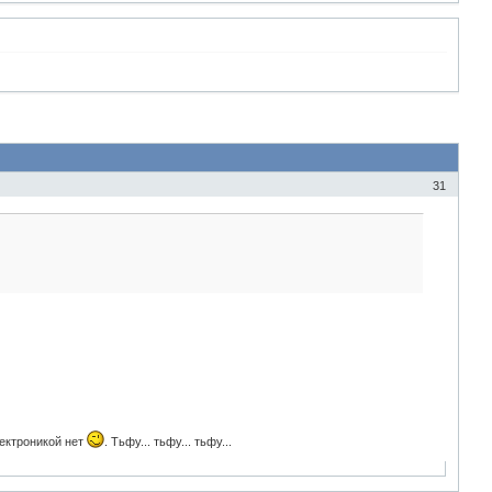
31
лектроникой нет
. Тьфу... тьфу... тьфу...