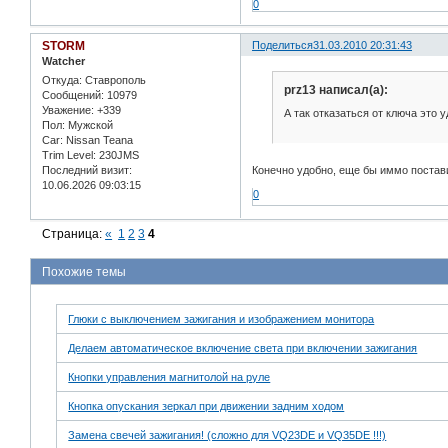
0
STORM
Поделиться
31.03.2010 20:31:43
Watcher
Откуда:
Ставрополь
prz13 написал(а):
Сообщений:
10979
Уважение:
+339
А так отказаться от ключа это у
Пол:
Мужской
Car:
Nissan Teana
Trim Level:
230JMS
Конечно удобно, еще бы иммо постав
Последний визит:
10.06.2026 09:03:15
0
Страница:
«
1
2
3
4
Похожие темы
Глюки с выключением зажигания и изображением монитора
Делаем автоматическое включение света при включении зажигания
Кнопки управления магнитолой на руле
Кнопка опускания зеркал при движении задним ходом
Замена свечей зажигания! (сложно для VQ23DE и VQ35DE !!!)