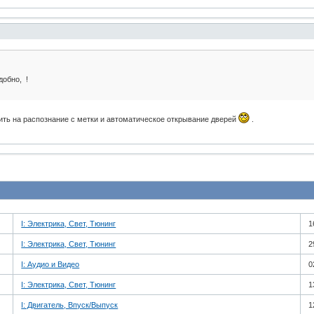
добно, !
ить на распознание с метки и автоматическое открывание дверей
.
I: Электрика, Свет, Тюнинг
1
I: Электрика, Свет, Тюнинг
2
I: Аудио и Bидео
0
I: Электрика, Свет, Тюнинг
1
I: Двигатель, Впуск/Выпуск
1