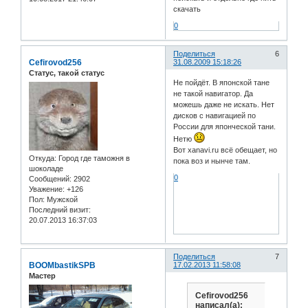
скачать
0
Поделиться
6
Cefirovod256
31.08.2009 15:18:26
Статус, такой статус
Не пойдёт. В японской тане
не такой навигатор. Да
можешь даже не искать. Нет
дисков с навигацией по
России для японческой тани.
Нетю
Вот xanavi.ru всё обещает, но
Откуда:
Город где таможня в
пока воз и нынче там.
шоколаде
0
Сообщений:
2902
Уважение:
+126
Пол:
Мужской
Последний визит:
20.07.2013 16:37:03
Поделиться
7
BOOMbastikSPB
17.02.2013 11:58:08
Мастер
Cefirovod256
написал(а):