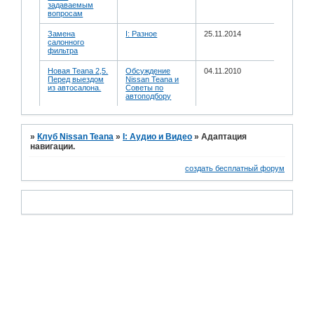
задаваемым
вопросам
Замена
I: Разное
25.11.2014
салонного
фильтра
Новая Teana 2,5.
Обсуждение
04.11.2010
Перед выездом
Nissan Teana и
из автосалона.
Советы по
автоподбору
»
Клуб Nissan Teana
»
I: Аудио и Bидео
»
Адаптация
навигации.
создать бесплатный форум