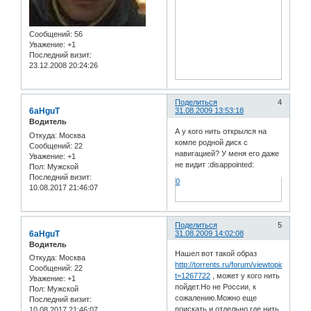
Сообщений:
56
Уважение:
+1
Последний визит:
23.12.2008 20:24:26
Поделиться
4
6aHguT
31.08.2009 13:53:18
Водитель
А у кого нить открылся на
Откуда:
Москва
компе родной диск с
Сообщений:
22
навигацией? У меня его даже
Уважение:
+1
не видит :disappointed:
Пол:
Мужской
Последний визит:
0
10.08.2017 21:46:07
Поделиться
5
6aHguT
31.08.2009 14:02:08
Водитель
Нашел вот такой образ
Откуда:
Москва
http://torrents.ru/forum/viewtopic.php?
Сообщений:
22
t=1267722
, может у кого нить
Уважение:
+1
пойдет.Но не России, к
Пол:
Мужской
сожалению.Можно еще
Последний визит:
поискать и отдельно где нить
10.08.2017 21:46:07