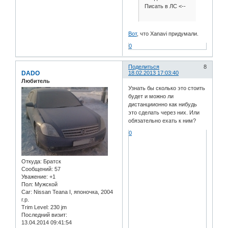
Писать в ЛС <--
Вот
, что Xanavi придумали.
0
Поделиться
8
DADO
18.02.2013 17:03:40
Любитель
Узнать бы сколько это стоить
будет и можно ли
дистанциионно как нибудь
это сделать через них. Или
обязательно ехать к ним?
0
Откуда:
Братск
Сообщений:
57
Уважение:
+1
Пол:
Мужской
Car:
Nissan Teana I, японочка, 2004
г.р.
Trim Level:
230 jm
Последний визит:
13.04.2014 09:41:54