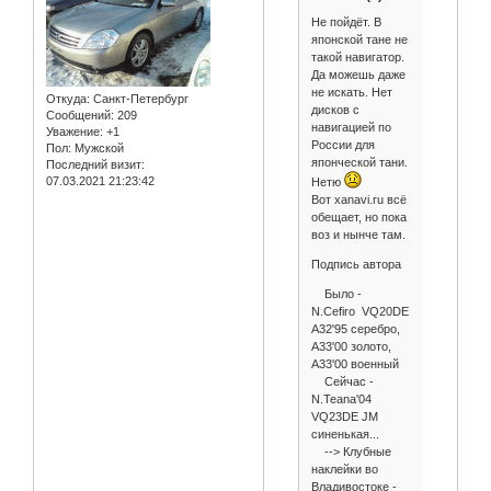
Не пойдёт. В
японской тане не
такой навигатор.
Да можешь даже
не искать. Нет
Откуда:
Санкт-Петербург
дисков с
Сообщений:
209
навигацией по
Уважение:
+1
России для
Пол:
Мужской
японческой тани.
Последний визит:
07.03.2021 21:23:42
Нетю
Вот xanavi.ru всё
обещает, но пока
воз и нынче там.
Подпись автора
Было -
N.Cefiro VQ20DE
A32'95 серебро,
A33'00 золото,
A33'00 военный
Сейчас -
N.Teana'04
VQ23DE JM
синенькая...
--> Клубные
наклейки во
Владивостоке -