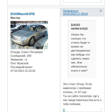
Поделиться
9
BOOMbastikSPB
18.02.2013 17:38:04
Мастер
DADO
написал(а):
Узнать бы
сколько это
стоить будет и
можно ли
дистанциионно
Откуда:
Санкт-Петербург
как нибудь это
Сообщений:
209
сделать через
Уважение:
+1
них. Или
Пол:
Мужской
обязательно
Последний визит:
ехать к ним?
07.03.2021 21:23:42
Это стоит 15тыр. Если
навигатор с пробками
хочешь, то 22 тыр.
Ты на сайте посмотри, где у
них представительства есть к
тебе поближе.
0