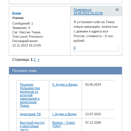
Поделиться
10
Боня
19.06.2013 15:22:39
Ученик
Я установил себе на Тиану
Сообщений:
1
новую навигацию, полностью
Уважение:
0
с домами и адреса вся
Car:
Ниссан Тиана
Россия, стоимость - 6 тыс.
Trim Level:
Premium+
рублей
Последний визит:
12.11.2013 16:13:55
0
Страница:
1
2
»
Похожие темы
Решение
II: Аудио и Bидео
03.06.2024
большинства
вопросов со
штатной
навигацией и
монитором
Теана.
Адаптация ТВ
I: Аудио и Bидео
13.07.2015
Быстрый доступ
Вопрос - Ответ
07.12.2008
к некоторым
(FAQ)
часто