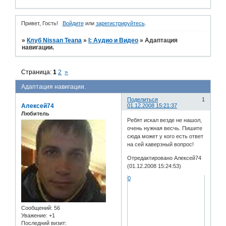
Привет, Гость!
Войдите
или
зарегистрируйтесь
.
»
Клуб Nissan Teana
»
I: Аудио и Bидео
»
Адаптация
навигации.
Страница:
1
2
»
Адаптация навигации.
Поделиться
1
Алексей74
01.12.2008 15:21:37
Любитель
Ребят искал везде не нашол,
очень нужная весчь. Пишите
сюда может у кого есть ответ
на сей каверзный вопрос!
Отредактировано Алексей74
(01.12.2008 15:24:53)
0
Сообщений:
56
Уважение:
+1
Последний визит: