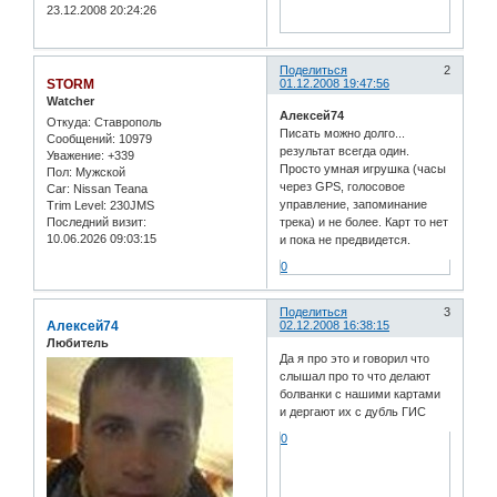
23.12.2008 20:24:26
Поделиться
2
STORM
01.12.2008 19:47:56
Watcher
Алексей74
Откуда:
Ставрополь
Писать можно долго...
Сообщений:
10979
результат всегда один.
Уважение:
+339
Просто умная игрушка (часы
Пол:
Мужской
через GPS, голосовое
Car:
Nissan Teana
управление, запоминание
Trim Level:
230JMS
Последний визит:
трека) и не более. Карт то нет
10.06.2026 09:03:15
и пока не предвидется.
0
Поделиться
3
Алексей74
02.12.2008 16:38:15
Любитель
Да я про это и говорил что
слышал про то что делают
болванки с нашими картами
и дергают их с дубль ГИС
0