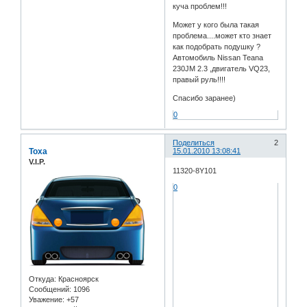
куча проблем!!!
Может у кого была такая
проблема....может кто знает
как подобрать подушку ?
Автомобиль Nissan Teana
230JM 2.3 ,двигатель VQ23,
правый руль!!!!
Спасибо заранее)
0
Поделиться
2
Toxa
15.01.2010 13:08:41
V.I.P.
11320-8Y101
0
Откуда:
Красноярск
Сообщений:
1096
Уважение:
+57