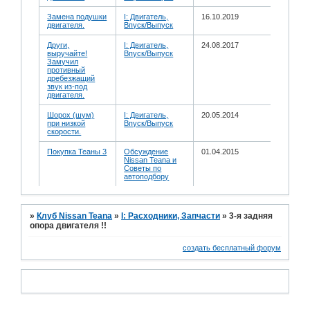
Замена подушки
I: Двигатель,
16.10.2019
двигателя.
Впуск/Выпуск
Други,
I: Двигатель,
24.08.2017
выручайте!
Впуск/Выпуск
Замучил
противный
дребезжащий
звук из-под
двигателя.
Шорох (шум)
I: Двигатель,
20.05.2014
при низкой
Впуск/Выпуск
скорости.
Покупка Теаны 3
Обсуждение
01.04.2015
Nissan Teana и
Советы по
автоподбору
»
Клуб Nissan Teana
»
I: Расходники, Запчасти
»
3-я задняя
опора двигателя !!
создать бесплатный форум