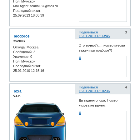
Пол:
Мужской
Mail Agent:
teana137@mail.ru
Последний визит:
25.09.2013 18:05:39
Поделиться
3
Teodoros
15.01.2010 13:13:45
Ученик
Это точно?)......номер кузова
Откуда:
Москва
важен при подборе?)
Сообщений:
3
Уважение:
0
0
Пол:
Мужской
Последний визит:
25.01.2010 12:15:16
Поделиться
4
Toxa
15.01.2010 13:16:36
V.I.P.
Да задняя опора. Номер
кузова не важен.
0