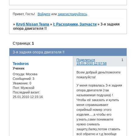
Привет, Гость!
Войдите
или
зарегистрируйтесь
.
»
Клуб Nissan Teana
»
I: Расходники, Запчасти
»
3-я задняя
опора двигателя !!
Страница:
1
3-я задняя опора двигателя !!
Поделиться
1
Teodoros
15.01.2010 12:57:58
Ученик
Всем добрый день!помогите
Откуда:
Москва
пожалуйста!
Сообщений:
3
Уважение:
0
У меня порвалась 3-я задняя
Пол:
Мужской
опора двигателя (так
Последний визит:
называемая подушка) !
25.01.2010 12:15:16
Чтобы её заказать и купить
меня справишивают
серийный номер этого
изделия.....а чтобы его
узнать,сами понимаете
нужно снимать
защиту,балку,потом ставить
всё обратно и т.д !вообще