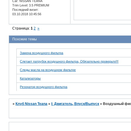
Car:
NISSAN TEANA
Trim Level:
3.5 PREMIUM
Последний визит:
03.10.2018 10:45:56
Страница:
1
2
»
Похожие темы
Замена воздушного фильтра
Слетает патрубок воздушного фильтра, Обязательно проверьте!!!
Следы масла на воздушном фильтре
Катализаторы
Резонатор воздушного фильтра
»
Клуб Nissan Teana
»
I: Двигатель, Впуск/Выпуск
»
Воздушный фил