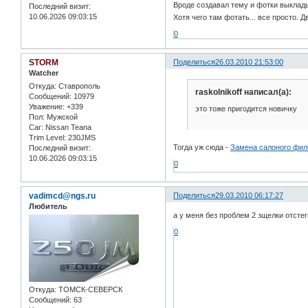
Вроде создавал тему и фотки выклады
Последний визит:
10.06.2026 09:03:15
Хотя чего там фотать... все просто. 
0
STORM
Поделиться
26.03.2010 21:53:00
Watcher
Откуда:
Ставрополь
raskolnikoff написал(а):
Сообщений:
10979
Уважение:
+339
это тоже пригодится новичку
Пол:
Мужской
Car:
Nissan Teana
Trim Level:
230JMS
Тогда уж сюда -
Замена салоного фил
Последний визит:
10.06.2026 09:03:15
0
vadimcd@ngs.ru
Поделиться
29.03.2010 06:17:27
Любитель
а у меня без проблем 2 зщелки отстег
0
Откуда:
ТОМСК-СЕВЕРСК
Сообщений:
63