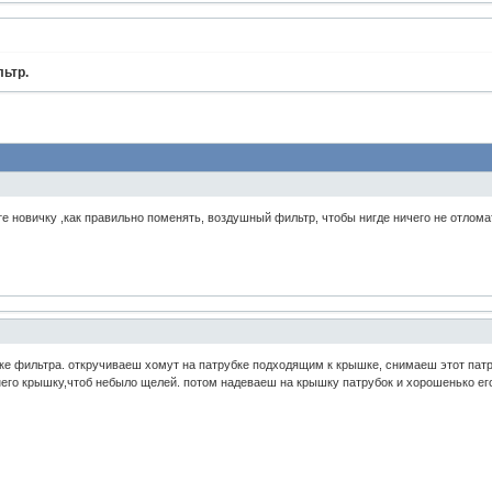
ьтр.
те новичку ,как правильно поменять, воздушный фильтр, чтобы нигде ничего не отлома
ке фильтра. откручиваеш хомут на патрубке подходящим к крышке, снимаеш этот пат
 него крышку,чтоб небыло щелей. потом надеваеш на крышку патрубок и хорошенько 