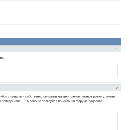
1
ть.
2
рубок с крышки и собственно снимаеш крышку. самое главное ровно уложить
его прикручиваеш. А вообще пользуйся поиском,на форуме подобная