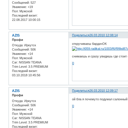
Сообщений:
527
Уважение:
+19
Пол:
Мужской
Последний визит:
22.08.2017 10:00:15
AZIS
Поделиться
26.03.2010 12:08:14
Профи
откручиваеш бардачОК
Откуда:
Иркутск
Сообщений:
506
Уважение:
+14
снимаешь и сразу увидишь где стоит
Пол:
Мужской
Car:
NISSAN TEANA
0
Trim Level:
3.5 PREMIUM
Последний визит:
03.10.2018 10:45:56
AZIS
Поделиться
26.03.2010 12:09:17
Профи
ой бла я почемуто подумал салонный
Откуда:
Иркутск
Сообщений:
506
0
Уважение:
+14
Пол:
Мужской
Car:
NISSAN TEANA
Trim Level:
3.5 PREMIUM
Последний визит: