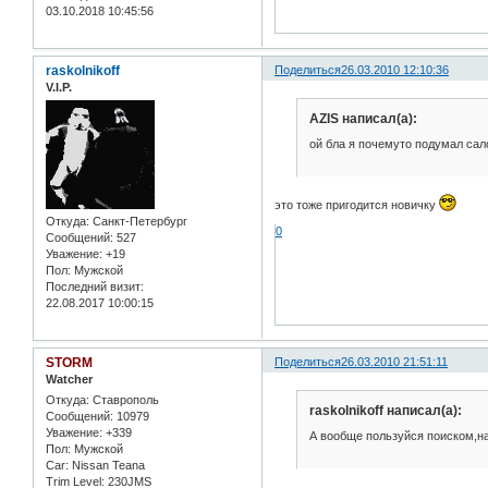
03.10.2018 10:45:56
raskolnikoff
Поделиться
26.03.2010 12:10:36
V.I.P.
AZIS написал(а):
ой бла я почемуто подумал са
это тоже пригодится новичку
Откуда:
Санкт-Петербург
0
Сообщений:
527
Уважение:
+19
Пол:
Мужской
Последний визит:
22.08.2017 10:00:15
STORM
Поделиться
26.03.2010 21:51:11
Watcher
Откуда:
Ставрополь
raskolnikoff написал(а):
Сообщений:
10979
Уважение:
+339
А вообще пользуйся поиском,н
Пол:
Мужской
Car:
Nissan Teana
Trim Level:
230JMS