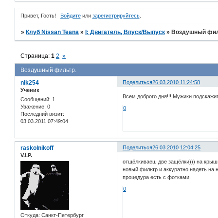
Привет, Гость!
Войдите
или
зарегистрируйтесь
.
»
Клуб Nissan Teana
»
I: Двигатель, Впуск/Выпуск
»
Воздушный фил
Страница:
1
2
»
Воздушный фильтр.
nik254
Поделиться
26.03.2010 11:24:58
Ученик
Всем доброго дня!!! Мужики подскажи
Сообщений:
1
Уважение:
0
0
Последний визит:
03.03.2011 07:49:04
raskolnikoff
Поделиться
26.03.2010 12:04:25
V.I.P.
отщёлкиваеш две защёлки))) на крыш
новый фильтр и аккуратно надеть на
процедура есть с фотками.
0
Откуда:
Санкт-Петербург