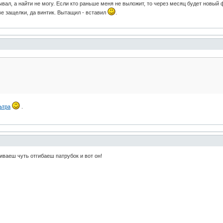
вал, а найти не могу. Если кто раньше меня не выложит, то через месяц будет новый 
Две защелки, да винтик. Вытащил - вставил
.
ьтра
.
иваеш чуть отгибаеш патрубок и вот он!