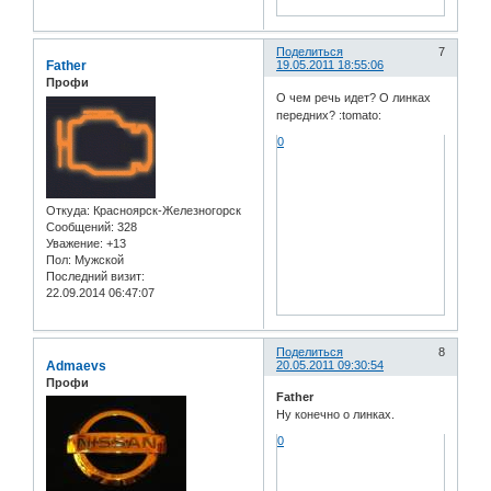
Поделиться
7
Father
19.05.2011 18:55:06
Профи
О чем речь идет? О линках
передних? :tomato:
0
Откуда:
Красноярск-Железногорск
Сообщений:
328
Уважение:
+13
Пол:
Мужской
Последний визит:
22.09.2014 06:47:07
Поделиться
8
Admaevs
20.05.2011 09:30:54
Профи
Father
Ну конечно о линках.
0