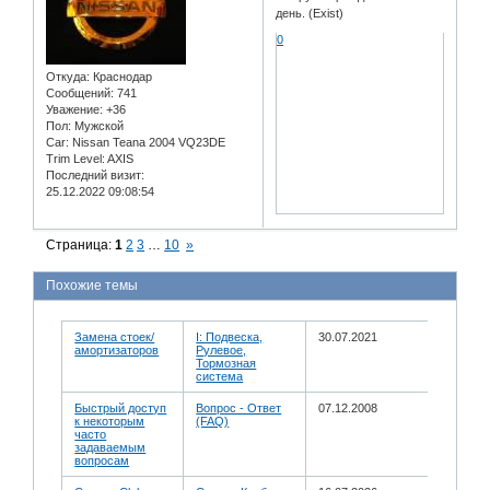
день. (Exist)
0
Откуда:
Краснодар
Сообщений:
741
Уважение:
+36
Пол:
Мужской
Car:
Nissan Teana 2004 VQ23DE
Trim Level:
AXIS
Последний визит:
25.12.2022 09:08:54
Страница:
1
2
3
…
10
»
Похожие темы
Замена стоек/
I: Подвеска,
30.07.2021
амортизаторов
Рулевое,
Тормозная
система
Быстрый доступ
Вопрос - Ответ
07.12.2008
к некоторым
(FAQ)
часто
задаваемым
вопросам