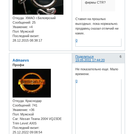
фирмы CTR?
Откуда:
ХМАО г.Белоярский
Ставил на прошлых
Сообщений:
25
выходных. пока нормально.
Уважение:
+4
продавец сказал отличий ни
Пол:
Мужской
каких.
Последний визит:
0
28.12.2015 08:38:17
Поделиться
6
Admaevs
19.05.2011 17:44:20
Профи
Не показательно еще. Мало
времени.
0
Откуда:
Краснодар
Сообщений:
741
Уважение:
+36
Пол:
Мужской
Car:
Nissan Teana 2004 VQ23DE
Trim Level:
AXIS
Последний визит:
25.12.2022 09:08:54