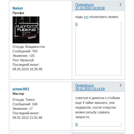
Поделиться
2
Neket
27.11.2010 19:59:58
Профи
коды
тут
посмотреть можно
0
Откуда:
Владивосток
Сообщений:
793
Уважение:
+20
Пол:
Мужской
Последний визит:
08.05.2015 16:35:48
Поделиться
3
алекс001
29.11.2010 13:14:59
Мастер
советую в довесок к стойкам
Откуда:
Томск
еще 4 гайки заказать, они
Сообщений:
168
недорогие, после открутки
Уважение:
+7
можно резьбу сорвать
Последний визит:
запросто.
09.02.2012 21:01:48
0