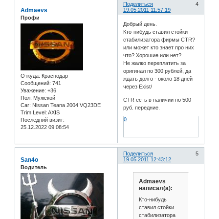
Поделиться
4
Admaevs
19.05.2011 11:57:19
Профи
Добрый день.
Кто-нибудь ставил стойки
стабилизатора фирмы CTR?
или может кто знает про них
что? Хорошие или нет?
Не жалко переплатить за
оригинал по 300 рублей, да
Откуда:
Краснодар
ждать долго - около 18 дней
Сообщений:
741
через Exist/
Уважение:
+36
Пол:
Мужской
CTR есть в наличии по 500
Car:
Nissan Teana 2004 VQ23DE
руб. передние.
Trim Level:
AXIS
0
Последний визит:
25.12.2022 09:08:54
Поделиться
5
San4o
19.05.2011 12:43:12
Водитель
Admaevs
написал(а):
Кто-нибудь
ставил стойки
стабилизатора