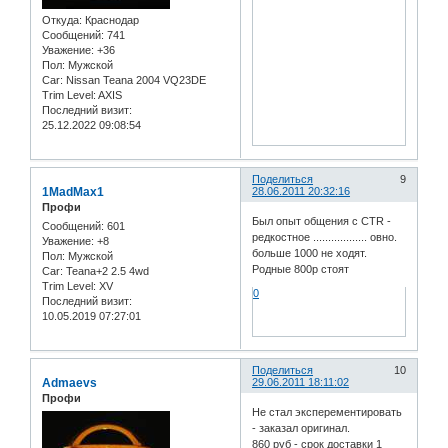
Откуда:
Краснодар
Сообщений:
741
Уважение:
+36
Пол:
Мужской
Car:
Nissan Teana 2004 VQ23DE
Trim Level:
AXIS
Последний визит:
25.12.2022 09:08:54
Поделиться
9
1MadMax1
28.06.2011 20:32:16
Профи
Был опыт общения с CTR -
Сообщений:
601
редкостное .................. овно.
Уважение:
+8
больше 1000 не ходят.
Пол:
Мужской
Родные 800р стоят
Car:
Teana+2 2.5 4wd
Trim Level:
XV
0
Последний визит:
10.05.2019 07:27:01
Поделиться
10
Admaevs
29.06.2011 18:11:02
Профи
Не стал эксперементировать
- заказал оригинал.
860 руб - срок доставки 1