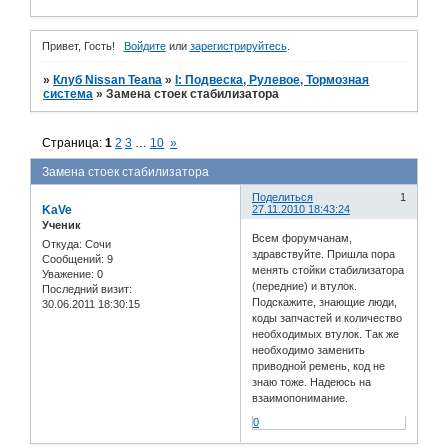
Привет, Гость!
Войдите
или
зарегистрируйтесь
.
»
Клуб Nissan Teana
»
I: Подвеска, Рулевое, Тормозная
система
»
Замена стоек стабилизатора
Страница:
1
2
3
…
10
»
Замена стоек стабилизатора
Поделиться
1
KaVe
27.11.2010 18:43:24
Ученик
Всем форумчанам,
Откуда:
Сочи
здравствуйте. Пришла пора
Сообщений:
9
менять стойки стабилизатора
Уважение:
0
(передние) и втулок.
Последний визит:
Подскажите, знающие люди,
30.06.2011 18:30:15
коды запчастей и количество
необходимых втулок. Так же
необходимо заменить
приводной ремень, код не
знаю тоже. Надеюсь на
взаимопонимание.
0