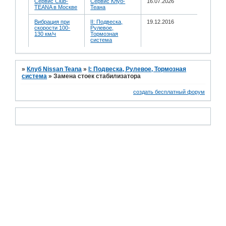
Сервис Club-
Сервис Клуб-
16.07.2026
TEANA в Москве
Теана
Вибрация при
II: Подвеска,
19.12.2016
скорости 100-
Рулевое,
130 км/ч
Тормозная
система
»
Клуб Nissan Teana
»
I: Подвеска, Рулевое, Тормозная
система
»
Замена стоек стабилизатора
создать бесплатный форум