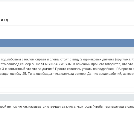
 и тд
под лобовым стеклом справа и слева, стоят с виду 2 одинаковых датчика (круглых). Кто
 это санлоад сенсер он же SENSOR ASSY-SUN, в описании про него говорится, что это 
а 3-х контактный это что за датчик? Просто хотелось узнать по подробнее. PS просто 
выдал ошибку 25. Типа ошибка датчика санлоад сенсер. Датчик вроде рабочий, автосвет
орой не помню как называется отвечает за климат-контроль (чтобы температура в сал