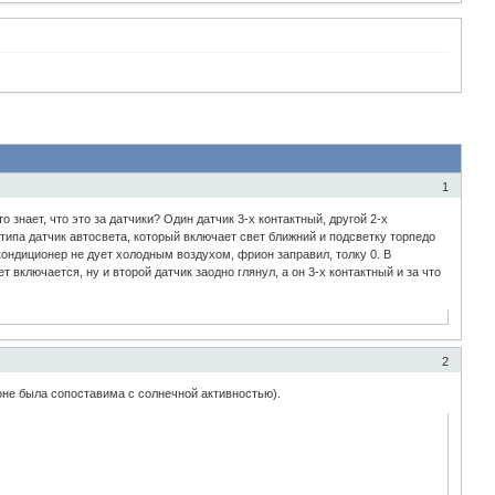
1
 знает, что это за датчики? Один датчик 3-х контактный, другой 2-х
типа датчик автосвета, который включает свет ближний и подсветку торпедо
кондиционер не дует холодным воздухом, фрион заправил, толку 0. В
 включается, ну и второй датчик заодно глянул, а он 3-х контактный и за что
2
оне была сопоставима с солнечной активностью).