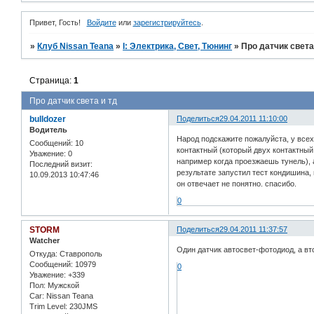
Привет, Гость!
Войдите
или
зарегистрируйтесь
.
»
Клуб Nissan Teana
»
I: Электрика, Свет, Тюнинг
»
Про датчик света
Страница:
1
Про датчик света и тд
bulldozer
Поделиться
29.04.2011 11:10:00
Водитель
Народ подскажите пожалуйста, у всех 
Сообщений:
10
контактный (который двух контактный
Уважение:
0
например когда проезжаешь тунель), 
Последний визит:
результате запустил тест кондишина, 
10.09.2013 10:47:46
он отвечает не понятно. спасибо.
0
STORM
Поделиться
29.04.2011 11:37:57
Watcher
Один датчик автосвет-фотодиод, а вт
Откуда:
Ставрополь
Сообщений:
10979
0
Уважение:
+339
Пол:
Мужской
Car:
Nissan Teana
Trim Level:
230JMS