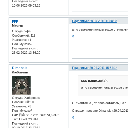
Последний визит:
10.06.2026 09:03:15
ррр
Поделиться
29.04.2011 11:50:08
Мастер
а по середине понели возде стекла чт
Откуда:
Уфа
Сообщений:
111
0
Уважение:
+1
Пол:
Мужской
Последний визит:
26.02.2022 13:36:20
Dimansis
Поделиться
29.04.2011 15:34:14
Любитель
ррр написал(а):
а по середине понели возде сте
Откуда:
Хабаровск
Сообщений:
90
GPS антенна , от япов осталась, не?
Уважение:
+5
Пол:
Мужской
Отредактировано Dimansis (29.04.2011
Car:
日産 ティアナ 2006 VQ23DE
0
Trim Level:
230JM
Последний визит:
09.10.2017 23:47:34