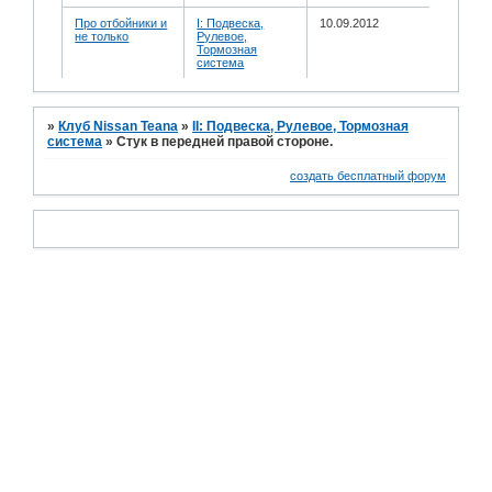
Про отбойники и
I: Подвеска,
10.09.2012
не только
Рулевое,
Тормозная
система
»
Клуб Nissan Teana
»
II: Подвеска, Рулевое, Тормозная
система
»
Стук в передней правой стороне.
создать бесплатный форум