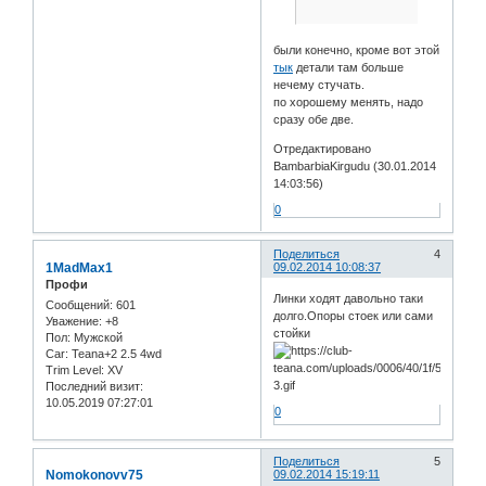
были конечно, кроме вот этой
тык
детали там больше
нечему стучать.
по хорошему менять, надо
сразу обе две.
Отредактировано
BambarbiaKirgudu (30.01.2014
14:03:56)
0
Поделиться
4
1MadMax1
09.02.2014 10:08:37
Профи
Линки ходят давольно таки
Сообщений:
601
долго.Опоры стоек или сами
Уважение:
+8
стойки
Пол:
Мужской
Car:
Teana+2 2.5 4wd
Trim Level:
XV
Последний визит:
10.05.2019 07:27:01
0
Поделиться
5
Nomokonovv75
09.02.2014 15:19:11