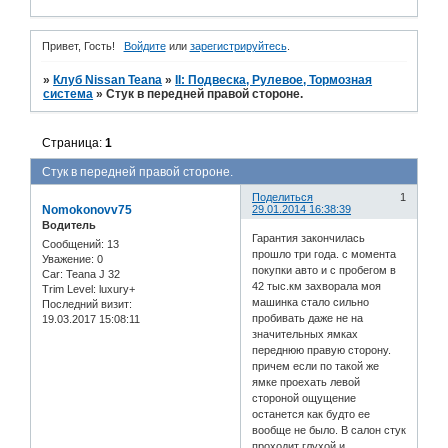
Привет, Гость!
Войдите
или
зарегистрируйтесь
.
»
Клуб Nissan Teana
»
II: Подвеска, Рулевое, Тормозная
система
»
Стук в передней правой стороне.
Страница:
1
Стук в передней правой стороне.
Поделиться
1
Nomokonovv75
29.01.2014 16:38:39
Водитель
Гарантия закончилась
Сообщений:
13
прошло три года. с момента
Уважение:
0
покупки авто и с пробегом в
Car:
Teana J 32
42 тыс.км захворала моя
Trim Level:
luxury+
машинка стало сильно
Последний визит:
пробивать даже не на
19.03.2017 15:08:11
значительных ямках
переднюю правую сторону.
причем если по такой же
ямке проехать левой
стороной ощущение
останется как будто ее
вообще не было. В салон стук
проходит глухой и