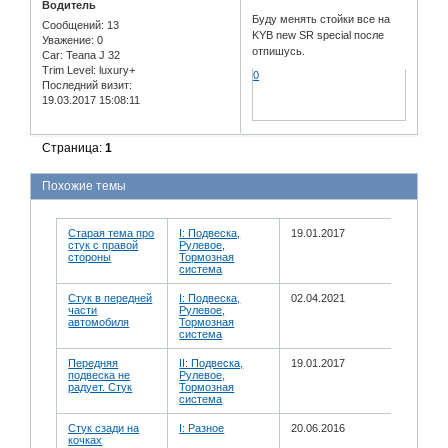
Водитель
Буду менять стойки все на
Сообщений:
13
KYB new SR special после
Уважение:
0
отпишусь.
Car:
Teana J 32
Trim Level:
luxury+
0
Последний визит:
19.03.2017 15:08:11
Страница:
1
Похожие темы
Старая тема про
I: Подвеска,
19.01.2017
стук с правой
Рулевое,
стороны
Тормозная
система
Стук в передней
I: Подвеска,
02.04.2021
части
Рулевое,
автомобиля
Тормозная
система
Передняя
II: Подвеска,
19.01.2017
подвеска не
Рулевое,
радует. Стук
Тормозная
система
Стук сзади на
I: Разное
20.06.2016
кочках