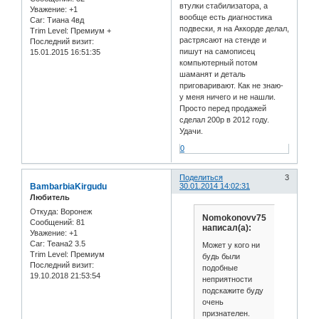
втулки стабилизатора, а
Уважение:
+1
вообще есть диагностика
Car:
Тиана 4вд
подвески, я на Аккорде делал,
Trim Level:
Премиум +
растрясают на стенде и
Последний визит:
пишут на самописец
15.01.2015 16:51:35
компьютерный потом
шаманят и деталь
приговаривают. Как не знаю-
у меня ничего и не нашли.
Просто перед продажей
сделал 200р в 2012 году.
Удачи.
0
Поделиться
3
BambarbiaKirgudu
30.01.2014 14:02:31
Любитель
Откуда:
Воронеж
Nomokonovv75
Сообщений:
81
написал(а):
Уважение:
+1
Car:
Теана2 3.5
Может у кого ни
Trim Level:
Премиум
будь были
Последний визит:
подобные
19.10.2018 21:53:54
неприятности
подскажите буду
очень
признателен.