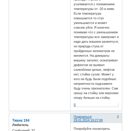
усиливается с понижением
температуры от -20 и ниже.
Если температура
повышается то стук
уменьшается и может
совсем уйти. Я конечно
понимаю что с уменьшением
температуры все замерзает и
надо дать машине размяться,
но природа стука от
пройденных километров не
меняется. На домкраты
машину загонял, осматривал
дефектов не выявил
саленблоки целые, люфтов
нет, стойки сухие. Может у
кого ни будь были подобные
неприятности подскажите
буду очень признателен. Сам
грешу на стойку или верхнюю
опору больше на стойку.
0
Поделиться
2
Тиана 194
29.01.2014 19:27:09
Любитель
Попробуйте посмотреть
Сообщений:
32