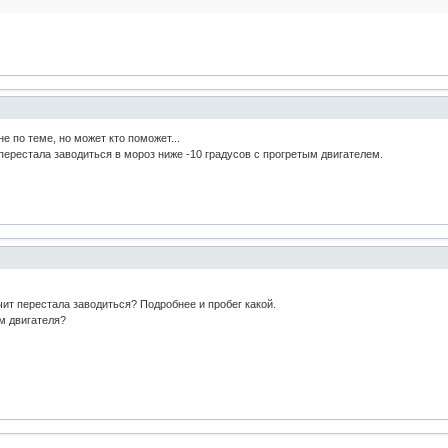
е по теме, но может кто поможет...
ерестала заводиться в мороз ниже -10 градусов с прогретым двигателем.
ит перестала заводиться? Подробнее и пробег какой.
м двигателя?