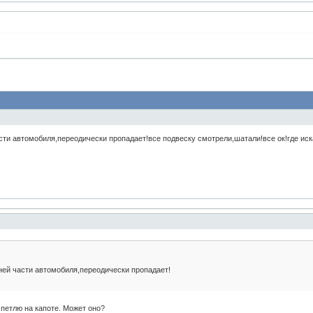
сти автомобиля,переодически пропадает!все подвеску смотрели,шатали!все ок!где иск
ней части автомобиля,переодически пропадает!
петлю на капоте. Может оно?