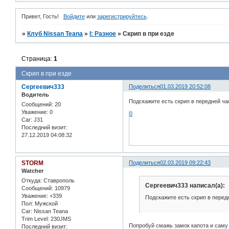
Привет, Гость!
Войдите
или
зарегистрируйтесь
.
»
Клуб Nissan Teana
»
I: Разное
»
Скрип в при езде
Страница:
1
Скрип в при езде
Сергеевич333
Поделиться
01.03.2019 20:52:08
Водитель
Подскажите есть скрип в передней ча
Сообщений:
20
Уважение:
0
0
Car:
J31
Последний визит:
27.12.2019 04:08:32
STORM
Поделиться
02.03.2019 09:22:43
Watcher
Откуда:
Ставрополь
Сергеевич333 написал(а):
Сообщений:
10979
Уважение:
+339
Подскажите есть скрип в перед
Пол:
Мужской
Car:
Nissan Teana
Trim Level:
230JMS
Попробуй смажь замок капота и саму 
Последний визит: