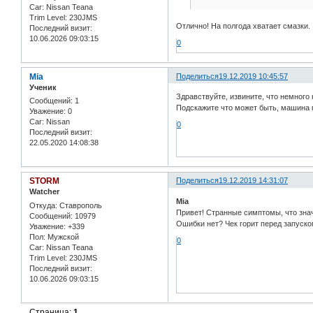
Car:
Nissan Teana
Trim Level:
230JMS
Отлично! На полгода хватает смазки.
Последний визит:
10.06.2026 09:03:15
0
Mia
Поделиться
19.12.2019 10:45:57
Ученик
Здравствуйте, извините, что немного н
Сообщений:
1
Подскажите что может быть, машина п
Уважение:
0
Car:
Nissan
0
Последний визит:
22.05.2020 14:08:38
STORM
Поделиться
19.12.2019 14:31:07
Watcher
Mia
Откуда:
Ставрополь
Привет! Странные симптомы, что знач
Сообщений:
10979
Ошибки нет? Чек горит перед запуско
Уважение:
+339
Пол:
Мужской
0
Car:
Nissan Teana
Trim Level:
230JMS
Последний визит:
10.06.2026 09:03:15
Страница:
1