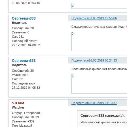
10.06.2026 09:03:15
0
Сергеевич333
Поделиться
07.03.2019 19:56:06
Водитель
Смазал!посмотрим как дальше будет!
Сообщений:
20
Уважение:
0
0
Car:
J31
Последний визит:
27.12.2019 04:08:32
Сергеевич333
Поделиться
26.03.2019 05:24:33
Водитель
Излечилось)скрипов нет после смазки
Сообщений:
20
Уважение:
0
0
Car:
J31
Последний визит:
27.12.2019 04:08:32
STORM
Поделиться
26.03.2019 14:10:37
Watcher
Откуда:
Ставрополь
Сергеевич333 написал(а):
Сообщений:
10979
Уважение:
+339
Излечилось)скрипов нет после 
Пол:
Мужской