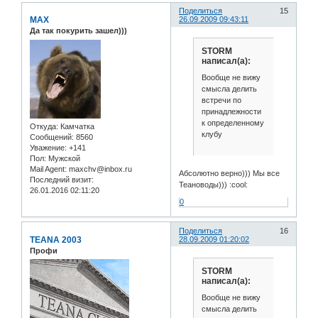
Поделиться
15
MAX
26.09.2009 09:43:11
Да так покурить зашел)))
STORM
написал(а):
Вообще не вижу
смысла делить
встречи по
принадлежности
к определенному
Откуда:
Камчатка
клубу
Сообщений:
8560
Уважение:
+141
Пол:
Мужской
Mail Agent:
maxchv@inbox.ru
Абсолютно верно))) Мы все
Последний визит:
Теановоды))) :cool:
26.01.2016 02:11:20
0
Поделиться
16
TEANA 2003
28.09.2009 01:20:02
Профи
STORM
написал(а):
Вообще не вижу
смысла делить