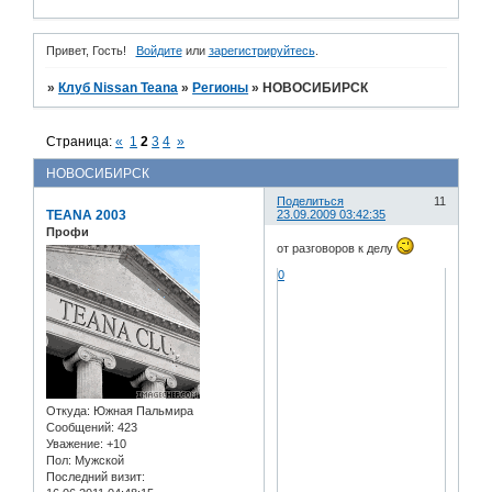
Привет, Гость!
Войдите
или
зарегистрируйтесь
.
»
Клуб Nissan Teana
»
Регионы
»
НОВОСИБИРСК
Страница:
«
1
2
3
4
»
НОВОСИБИРСК
Поделиться
11
TEANA 2003
23.09.2009 03:42:35
Профи
от разговоров к делу
0
Откуда:
Южная Пальмира
Сообщений:
423
Уважение:
+10
Пол:
Мужской
Последний визит: