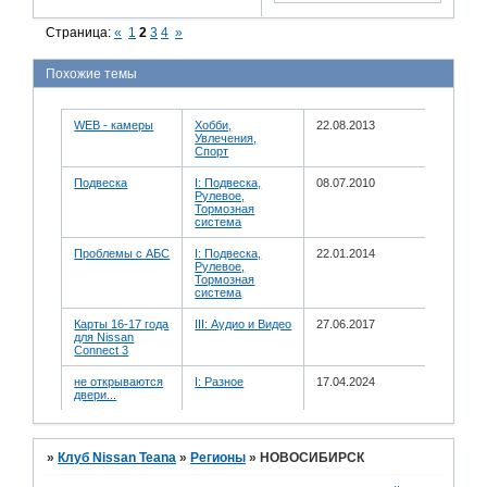
Страница:
«
1
2
3
4
»
Похожие темы
WEB - камеры
Хобби,
22.08.2013
Увлечения,
Спорт
Подвеска
I: Подвеска,
08.07.2010
Рулевое,
Тормозная
система
Проблемы с АБС
I: Подвеска,
22.01.2014
Рулевое,
Тормозная
система
Карты 16-17 года
III: Аудио и Bидео
27.06.2017
для Nissan
Connect 3
не открываются
I: Разное
17.04.2024
двери...
»
Клуб Nissan Teana
»
Регионы
»
НОВОСИБИРСК