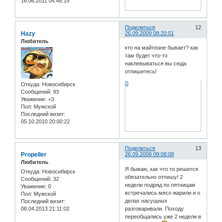
16.06.2011 04:48:15
Поделиться
12
Hazy
26.09.2009 08:20:51
Любитель
кто на майтеане бывает? как
там будет что-то
наклевываться вы сюда
отпишитесь!
0
Откуда:
Новосибирск
Сообщений:
93
Уважение:
+3
Пол:
Мужской
Последний визит:
05.10.2010 20:00:22
Поделиться
13
Propeller
26.09.2009 09:08:08
Любитель
Я бываю, как что то решится
Откуда:
Новосибирск
обязательно отпишу! 2
Сообщений:
32
недели подряд по пятницам
Уважение:
0
встречались мясо жарили и о
Пол:
Мужской
делах насущных
Последний визит:
разговаривали. Походу
08.04.2013 21:11:02
переобщались уже 2 недели в