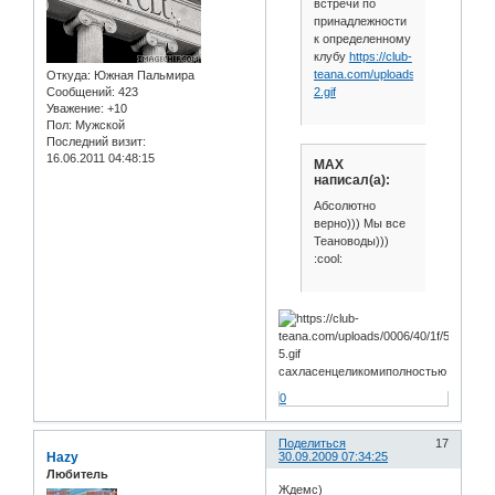
встречи по
принадлежности
к определенному
клубу
https://club-
teana.com/uploads/0006/40/1f/21
Откуда:
Южная Пальмира
2.gif
Сообщений:
423
Уважение:
+10
Пол:
Мужской
Последний визит:
16.06.2011 04:48:15
MAX
написал(а):
Абсолютно
верно))) Мы все
Теановоды)))
:cool:
сахласенцеликомиполностью
0
Поделиться
17
Hazy
30.09.2009 07:34:25
Любитель
Ждемс)