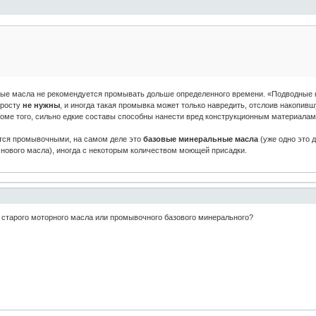
ные масла не рекомендуется промывать дольше определенного времени. «Подводные 
просту
не нужны
, и иногда такая промывка может только навредить, отслоив накопив
роме того, сильно едкие составы способны нанести вред конструкционным материалам
ся промывочными, на самом деле это
базовые минеральные масла
(уже одно это 
 нового масла), иногда с некоторым количеством моющей присадки.
и старого моторного масла или промывочного базового минерального?