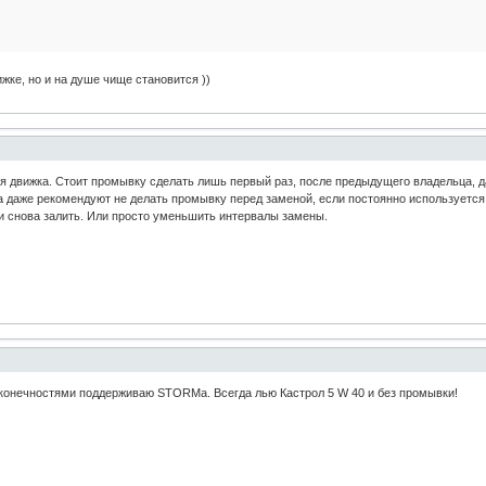
ижке, но и на душе чище становится ))
 движка. Стоит промывку сделать лишь первый раз, после предыдущего владельца, д
а даже рекомендуют не делать промывку перед заменой, если постоянно используется 
и снова залить. Или просто уменьшить интервалы замены.
конечностями поддерживаю STORMа. Всегда лью Кастрол 5 W 40 и без промывки!