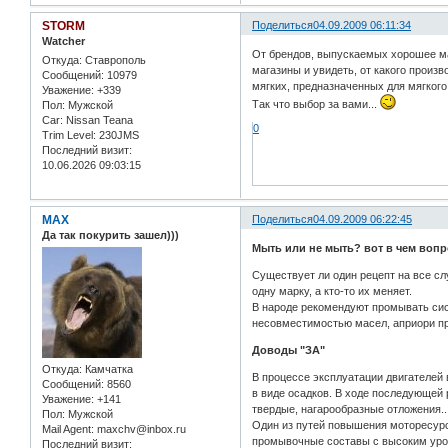
STORM
Поделиться
04.09.2009 06:11:34
Watcher
От брендов, выпускаемых хорошее м
Откуда:
Ставрополь
магазины и увидеть, от какого произ
Сообщений:
10979
мягких, предназначенных для мягкого
Уважение:
+339
Так что выбор за вами...
Пол:
Мужской
Car:
Nissan Teana
0
Trim Level:
230JMS
Последний визит:
10.06.2026 09:03:15
MAX
Поделиться
04.09.2009 06:22:45
Да так покурить зашел)))
Мыть или не мыть? вот в чем вопр
Существует ли один рецепт на все сл
одну марку, а кто-то их меняет.
В народе рекомендуют промывать сист
несовместимостью масел, априори пре
Доводы "ЗА"
Откуда:
Камчатка
В процессе эксплуатации двигателей
Сообщений:
8560
в виде осадков. В ходе последующей 
Уважение:
+141
твердые, нагарообразные отложения..
Пол:
Мужской
Один из путей повышения моторесурс
Mail Agent:
maxchv@inbox.ru
промывочные составы с высоким уров
Последний визит: