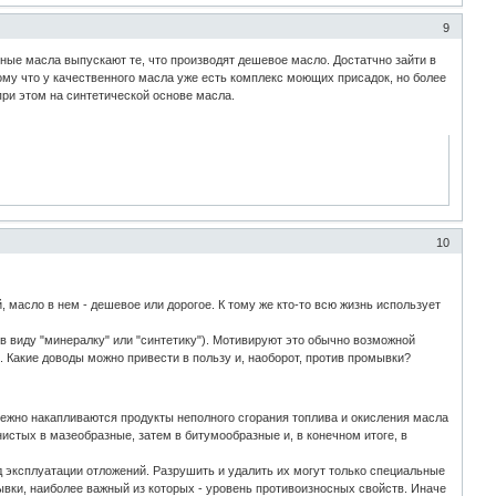
9
е масла выпускают те, что производят дешевое масло. Достатчно зайти в
ому что у качественного масла уже есть комплекс моющих присадок, но более
при этом на синтетической основе масла.
10
масло в нем - дешевое или дорогое. К тому же кто-то всю жизнь использует
 в виду "минералку" или "синтетику"). Мотивируют это обычно возможной
 Какие доводы можно привести в пользу и, наоборот, против промывки?
бежно накапливаются продукты неполного сгорания топлива и окисления масла
истых в мазеобразные, затем в битумообразные и, в конечном итоге, в
 эксплуатации отложений. Разрушить и удалить их могут только специальные
ки, наиболее важный из которых - уровень противоизносных свойств. Иначе