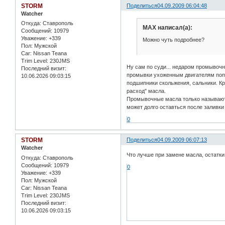
STORM
Поделиться
04.09.2009 06:04:48
Watcher
Откуда:
Ставрополь
MAX написал(а):
Сообщений:
10979
Уважение:
+339
Можно чуть подробнее?
Пол:
Мужской
Car:
Nissan Teana
Trim Level:
230JMS
Ну сам по суди... недаром промывоч
Последний визит:
промывки ухоженным двигателям по
10.06.2026 09:03:15
подшипники скольжения, сальники. К
расход" масла.
Промывочные масла только называют
может долго оставться после заливки
0
STORM
Поделиться
04.09.2009 06:07:13
Watcher
Что лучше при замене масла, остатк
Откуда:
Ставрополь
Сообщений:
10979
0
Уважение:
+339
Пол:
Мужской
Car:
Nissan Teana
Trim Level:
230JMS
Последний визит:
10.06.2026 09:03:15