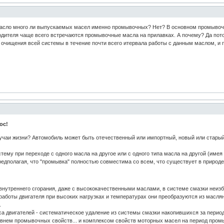
асло много ли выпускаемых масел именно промывочных? Нет? В основном промывочны
водителя чаще всего встречаются промывочные масла на прилавках. А почему? Да пот
 очищения всей системы в течение почти всего итервала работы с данным маслом, и 
ос!
учаи жизни? Автомобиль может быть отечественный или импортный, новый или старый, 
ему при переходе с одного масла на другое или с одного типа масла на другой (имея
дполагая, что "промывка" полностью совместима со всем, что существует в природе.
 внутреннего сгорания, даже с высококачественными маслами, в системе смазки неиз
работы двигателя при высоких нагрузках и температурах они преобразуются из маслян
.
а двигателей - систематическое удаление из системы смазки накопившихся за период
нем промывочных свойств... и комплексом свойств моторных масел на период промыв