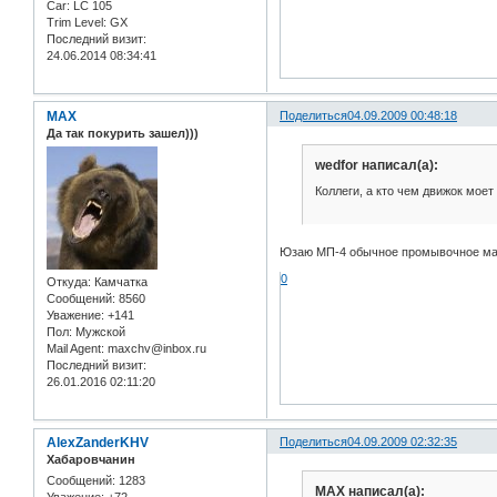
Car:
LC 105
Trim Level:
GX
Последний визит:
24.06.2014 08:34:41
MAX
Поделиться
04.09.2009 00:48:18
Да так покурить зашел)))
wedfor написал(а):
Коллеги, а кто чем движок мое
Юзаю МП-4 обычное промывочное мас
0
Откуда:
Камчатка
Сообщений:
8560
Уважение:
+141
Пол:
Мужской
Mail Agent:
maxchv@inbox.ru
Последний визит:
26.01.2016 02:11:20
AlexZanderKHV
Поделиться
04.09.2009 02:32:35
Хабаровчанин
Сообщений:
1283
MAX написал(а):