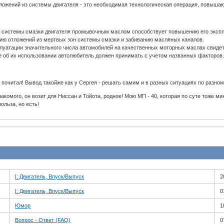
тложений из системы двигателя - это необходимая технологическая операция, повыша
з системы смазки двигателя промывочным маслом способствует повышению его эксплу
ию отложений из мертвых зон системы смазки и забиванию масляных каналов.
плуатации значительного числа автомобилей на качественных моторных маслах свиде
 об их использовании автолюбитель должен принимать с учетом названных факторов
почитал! Вывод такойже как у Сергея - решать самим и в разных ситуациях по разному
акомого, он возит для Ниссан и Тойота, родное! Мою МП - 40, которая по суте тоже 
ольза, но есть!
I: Двигатель, Впуск/Выпуск
2
I: Двигатель, Впуск/Выпуск
0
Юмор
1
Вопрос - Ответ (FAQ)
0