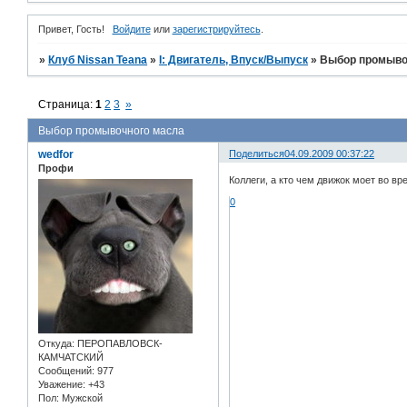
Привет, Гость!
Войдите
или
зарегистрируйтесь
.
»
Клуб Nissan Teana
»
I: Двигатель, Впуск/Выпуск
»
Выбор промыво
Страница:
1
2
3
»
Выбор промывочного масла
wedfor
Поделиться
04.09.2009 00:37:22
Профи
Коллеги, а кто чем движок моет во в
0
Откуда:
ПЕРОПАВЛОВСК-
КАМЧАТСКИЙ
Сообщений:
977
Уважение:
+43
Пол:
Мужской