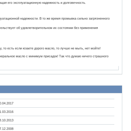
ющая его эксплуатационную надежность и долговечность.
атационной надежности. В то же время промывка сильно загрязненного
тельствует об удовлетворительном их состоянии без применения
.
, то есть если юзаете дорого масло, то лучше не мыть, нет мойте!
минеральное масло с минимум присадок! Так что думаю ничего страшного
0.04.2017
1.03.2016
8.10.2013
7.12.2008