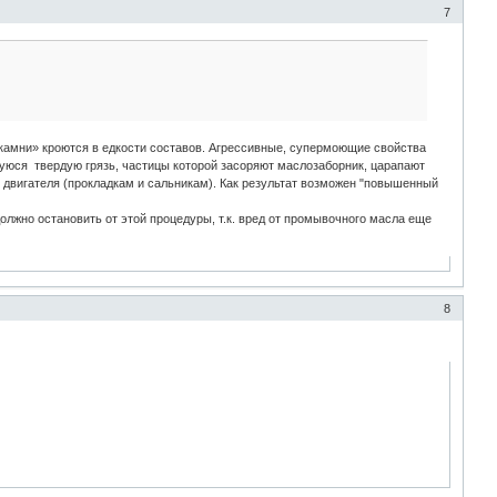
7
камни» кроются в едкости составов. Агрессивные, супермоющие свойства
шуюся твердую грязь, частицы которой засоряют маслозаборник, царапают
 двигателя (прокладкам и сальникам). Как результат возможен "повышенный
должно остановить от этой процедуры, т.к. вред от промывочного масла еще
8