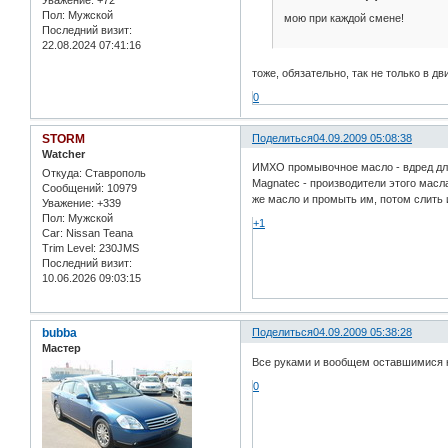
Уважение:
+72
Пол:
Мужской
мою при каждой смене!
Последний визит:
22.08.2024 07:41:16
тоже, обязательно, так не только в дв
0
STORM
Поделиться
04.09.2009 05:08:38
Watcher
ИМХО промывочное масло - вдред для
Откуда:
Ставрополь
Magnatec - производители этого масл
Сообщений:
10979
же масло и промыть им, потом слить 
Уважение:
+339
Пол:
Мужской
+1
Car:
Nissan Teana
Trim Level:
230JMS
Последний визит:
10.06.2026 09:03:15
bubba
Поделиться
04.09.2009 05:38:28
Мастер
Все руками и вообщем оставшимися 
0