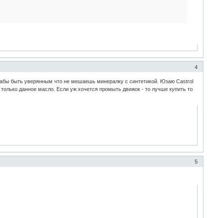
4
абы быть уверянным что не мешаешь минералку с синтетикой. Юзаю Castrol
только данное масло. Если уж хочется промыть движок - то лучше купить то
5