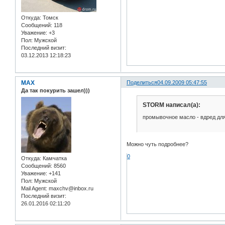
Откуда:
Томск
Сообщений:
118
Уважение:
+3
Пол:
Мужской
Последний визит:
03.12.2013 12:18:23
MAX
Поделиться
04.09.2009 05:47:55
Да так покурить зашел)))
STORM написал(а):
промывочное масло - вдред дл
Можно чуть подробнее?
0
Откуда:
Камчатка
Сообщений:
8560
Уважение:
+141
Пол:
Мужской
Mail Agent:
maxchv@inbox.ru
Последний визит:
26.01.2016 02:11:20