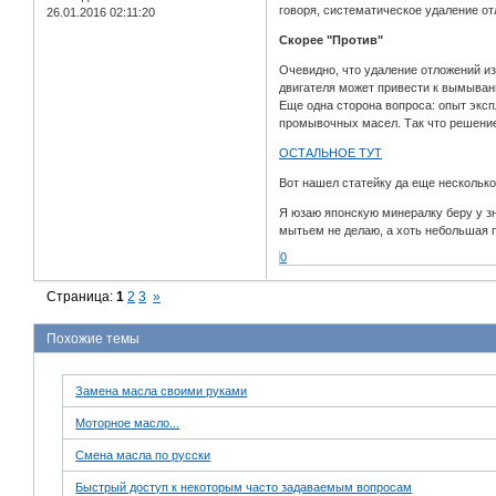
говоря, систематическое удаление о
26.01.2016 02:11:20
Скорее "Против"
Очевидно, что удаление отложений и
двигателя может привести к вымыван
Еще одна сторона вопроса: опыт экс
промывочных масел. Так что решение
ОСТАЛЬНОЕ ТУТ
Вот нашел статейку да еще несколько 
Я юзаю японскую минералку беру у зн
мытьем не делаю, а хоть небольшая п
0
Страница:
1
2
3
»
Похожие темы
Замена масла своими руками
Моторное масло...
Смена масла по русски
Быстрый доступ к некоторым часто задаваемым вопросам