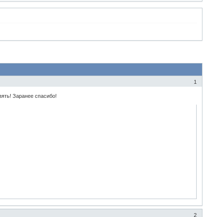
1
зять! Заранее спасибо!
2