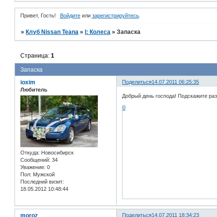
Привет, Гость!
Войдите
или
зарегистрируйтесь
.
»
Клуб Nissan Teana
»
I: Колеса
»
Запаска
Страница:
1
Запаска
ioxim
Поделиться
14.07.2011 06:25:35
Любитель
Добрый день господа! Подскажите разм
0
Откуда:
Новосибирск
Сообщений:
34
Уважение:
0
Пол:
Мужской
Последний визит:
18.05.2012 10:48:44
moroz
Поделиться
14.07.2011 18:34:23