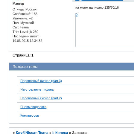
Мастер
на моем написано 135/70/16
Откуда:
Россия
Сообщений:
156
0
Уважение:
+2
Пол:
Мужской
Car:
Teana
Trim Level:
jk 230
Последний визит:
19.03.2015 12:34:32
Страница:
1
Похожие темы
Паровозный сигнал (part 3)
Изготовление тифона
Паровозный сигнал (part 2)
Пневмоподвеска
Компрессор
»
Клуб Nissan Teana
»
I: Колеса
»
Запаска