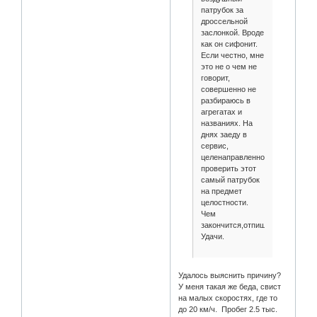
патрубок за
дроссельной
заслонкой. Вроде
как он сифонит.
Если честно, мне
это не о чем не
говорит,
совершенно не
разбираюсь в
агрегатах и
названиях. На
днях заеду в
сервис,
целенаправленно
проверить этот
самый патрубок
на предмет
целостности.
Чем
закончится,отпишусь.
Удачи.
Удалось выяснить причину?
У меня такая же беда, свист
на малых скоростях, где то
до 20 км/ч. Пробег 2.5 тыс.