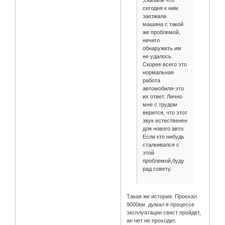
,сказали что
сегодня к ним
заезжала
машина с такой
же проблемой,
ничего
обнаружить им
не удалось.
Скорее всего это
нормальная
работа
автомобиля-это
их ответ. Лично
мне с трудом
верится, что этот
звук естественен
для нового авто.
Если кто нибудь
сталкивался с
этой
проблемой,буду
рад совету.
Такая же история. Проехал
9000км. думал в процессе
эксплуатации свист пройдет,
ан нет не проходит.