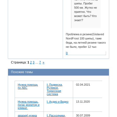
шипы. Пробег
500 км. Жутко не
приятно. Что
может быть? Кто
знает?
Проблема в резине(Gislaved
NordFrost 100 шипы), таже
беда, на летней резине такого
не было, пробег 12 тыс
0
Страница:
1
2
3
…
7
»
Похожие темы
Нужна помощь
I: Подвеска,
02.04.2021
по АБС
Рулевое,
Тормозная
система
Нужна помощь,
I: Аудио и Bидео
13.11.2020
погас монитор и
климат.
авария! нужна
I: Расходники,
30.07.2009