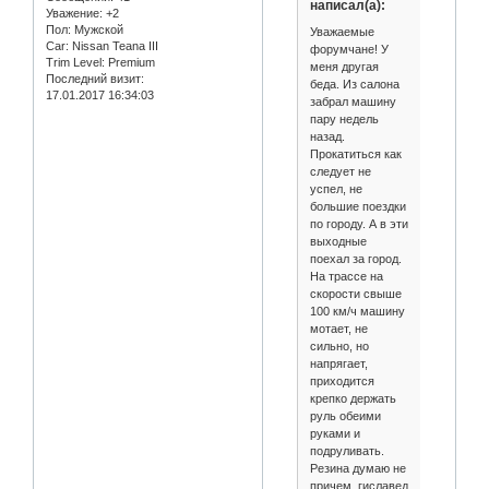
написал(а):
Уважение:
+2
Пол:
Мужской
Уважаемые
Car:
Nissan Teana III
форумчане! У
Trim Level:
Premium
меня другая
Последний визит:
беда. Из салона
17.01.2017 16:34:03
забрал машину
пару недель
назад.
Прокатиться как
следует не
успел, не
большие поездки
по городу. А в эти
выходные
поехал за город.
На трассе на
скорости свыше
100 км/ч машину
мотает, не
сильно, но
напрягает,
приходится
крепко держать
руль обеими
руками и
подруливать.
Резина думаю не
причем, гиславед