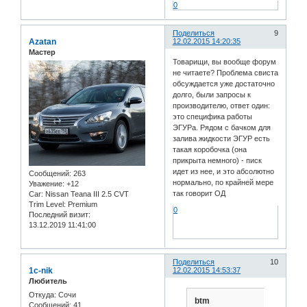
0
Поделиться
9
Azatan
12.02.2015 14:20:35
Мастер
Товарищи, вы вообще форум
не читаете? Проблема свиста
обсуждается уже достаточно
долго, были запросы к
производителю, ответ один:
это специфика работы
ЭГУРа. Рядом с бачком для
залива жидкости ЭГУР есть
такая коробочка (она
прикрыта немного) - писк
идет из нее, и это абсолютно
Сообщений:
263
нормально, по крайней мере
Уважение:
+12
так говорит ОД
Car:
Nissan Teana III 2.5 CVT
Trim Level:
Premium
0
Последний визит:
13.12.2019 11:41:00
Поделиться
10
1c-nik
12.02.2015 14:53:37
Любитель
Откуда:
Сочи
btm
Сообщений:
41