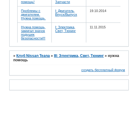
помощь!
Запчасти
Проблемы с
I: Двигатель,
19.10.2014
двигателем.
Впуск/Выпуск
Нужна помощь.
Нужна помощь,
I: Электрика,
11.11.2015
замигал значок
Свет, Тюнинг
подушек
безопасности!!!
»
Клуб Nissan Teana
»
III: Электрика, Свет, Тюнинг
»
нужна
помощь
создать бесплатный форум