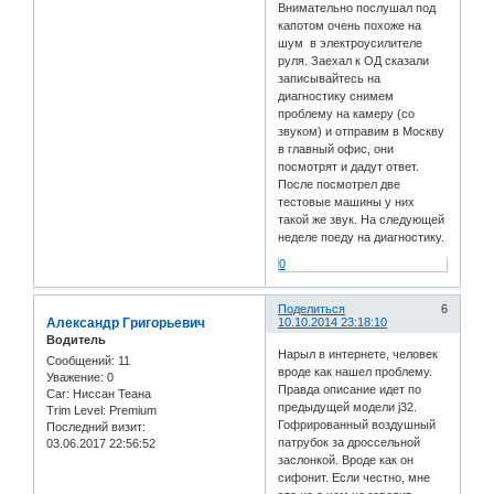
Внимательно послушал под
капотом очень похоже на
шум в электроусилителе
руля. Заехал к ОД сказали
записывайтесь на
диагностику снимем
проблему на камеру (со
звуком) и отправим в Москву
в главный офис, они
посмотрят и дадут ответ.
После посмотрел две
тестовые машины у них
такой же звук. На следующей
неделе поеду на диагностику.
0
Поделиться
6
Александр Григорьевич
10.10.2014 23:18:10
Водитель
Нарыл в интернете, человек
Сообщений:
11
вроде как нашел проблему.
Уважение:
0
Правда описание идет по
Car:
Ниссан Теана
предыдущей модели j32.
Trim Level:
Premium
Гофрированный воздушный
Последний визит:
патрубок за дроссельной
03.06.2017 22:56:52
заслонкой. Вроде как он
сифонит. Если честно, мне