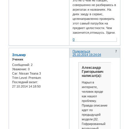
это не о чем не говорит,
совершенно не разбираюсь в
агрегатах и названиях. На
днях заеду в сервис,
целенаправленно проверить
этот самый патрубок на
предмет целостности. Чем
закончится,отпишусь. Удачи.
0
Поделиться
7
Эльмир
25.10.2014 19:24:04
Ученик
Сообщений:
2
Александр
Уважение:
0
Григорьевич
Car:
Nissan Teana 3
написал(а):
Trim Level:
Premium
Последний визит:
Нарыл в
27.10.2014 14:18:50
интернете,
человек вроде
как нашел
проблему.
Правда описание
идет по
предыдущей
модели j32.
Гофрированный
воздушный