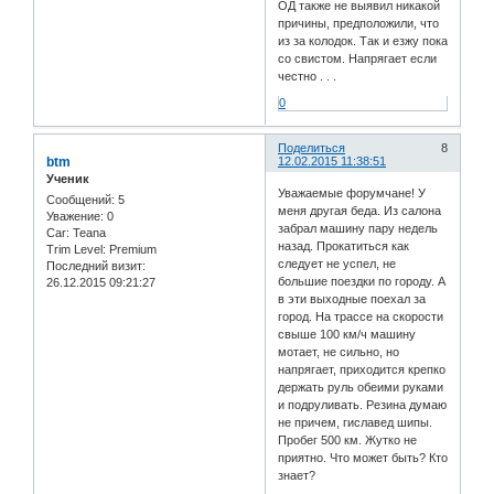
ОД также не выявил никакой
причины, предположили, что
из за колодок. Так и езжу пока
со свистом. Напрягает если
честно . . .
0
Поделиться
8
btm
12.02.2015 11:38:51
Ученик
Уважаемые форумчане! У
Сообщений:
5
меня другая беда. Из салона
Уважение:
0
забрал машину пару недель
Car:
Teana
назад. Прокатиться как
Trim Level:
Premium
следует не успел, не
Последний визит:
большие поездки по городу. А
26.12.2015 09:21:27
в эти выходные поехал за
город. На трассе на скорости
свыше 100 км/ч машину
мотает, не сильно, но
напрягает, приходится крепко
держать руль обеими руками
и подруливать. Резина думаю
не причем, гиславед шипы.
Пробег 500 км. Жутко не
приятно. Что может быть? Кто
знает?