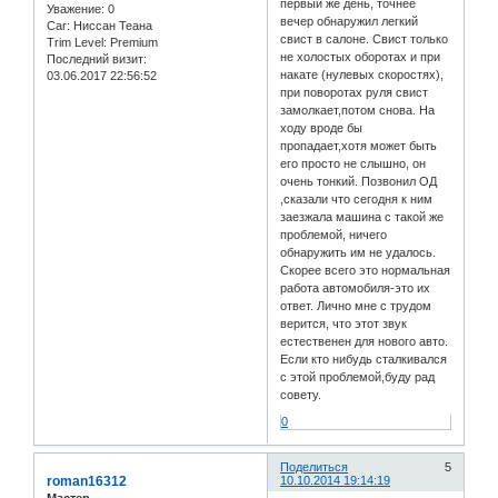
первый же день, точнее
Уважение:
0
вечер обнаружил легкий
Car:
Ниссан Теана
свист в салоне. Свист только
Trim Level:
Premium
не холостых оборотах и при
Последний визит:
накате (нулевых скоростях),
03.06.2017 22:56:52
при поворотах руля свист
замолкает,потом снова. На
ходу вроде бы
пропадает,хотя может быть
его просто не слышно, он
очень тонкий. Позвонил ОД
,сказали что сегодня к ним
заезжала машина с такой же
проблемой, ничего
обнаружить им не удалось.
Скорее всего это нормальная
работа автомобиля-это их
ответ. Лично мне с трудом
верится, что этот звук
естественен для нового авто.
Если кто нибудь сталкивался
с этой проблемой,буду рад
совету.
0
Поделиться
5
roman16312
10.10.2014 19:14:19
Мастер