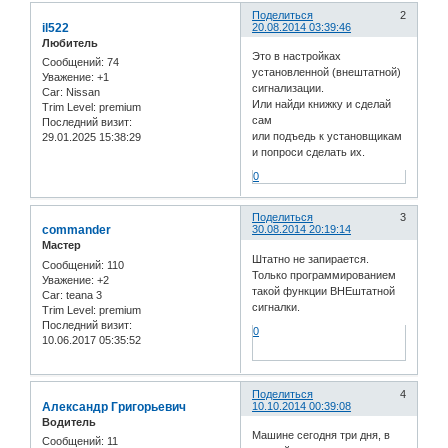
Поделиться
2
il522
20.08.2014 03:39:46
Любитель
Это в настройках
Сообщений:
74
установленной (внештатной)
Уважение:
+1
сигнализации.
Car:
Nissan
Или найди книжку и сделай
Trim Level:
premium
сам
Последний визит:
или подъедь к установщикам
29.01.2025 15:38:29
и попроси сделать их.
0
Поделиться
3
commander
30.08.2014 20:19:14
Мастер
Штатно не запирается.
Сообщений:
110
Только программированием
Уважение:
+2
такой функции ВНЕштатной
Car:
teana 3
сигналки.
Trim Level:
premium
Последний визит:
0
10.06.2017 05:35:52
Поделиться
4
Александр Григорьевич
10.10.2014 00:39:08
Водитель
Машине сегодня три дня, в
Сообщений:
11