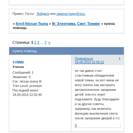
Привет, Гость!
Войдите
или
зарегистрируйтесь
.
»
Клуб Nissan Teana
»
III: Электрика, Свет, Тюнинг
»
нужна
помощь
Страница:
1
2
3
…
7
»
нужна помощь
Поделиться
1
YrfiNN
19.08.2014 22:55:21
Ученик
не так давно стал
Сообщений:
1
счастливым обладателем
Уважение:
0
новой теаны. но вот никак не
Car:
nissan teana III
могу понять как настроить
Trim Level:
premium
автоматическое запирание
Последний визит:
детей. ели кто знает
18.09.2014 22:02:45
подскажите. буду благодарен
и за другие советы,
например, как включить
функцию выключения света
после запирания дверей и т.п.
0