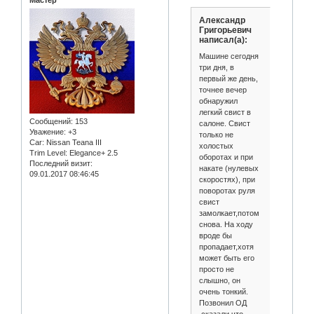
Александр
Григорьевич
написал(а):
Машине сегодня
три дня, в
первый же день,
точнее вечер
обнаружил
легкий свист в
Сообщений:
153
салоне. Свист
Уважение:
+3
только не
Car:
Nissan Teana III
холостых
Trim Level:
Elegance+ 2.5
оборотах и при
Последний визит:
накате (нулевых
09.01.2017 08:46:45
скоростях), при
поворотах руля
свист
замолкает,потом
снова. На ходу
вроде бы
пропадает,хотя
может быть его
просто не
слышно, он
очень тонкий.
Позвонил ОД