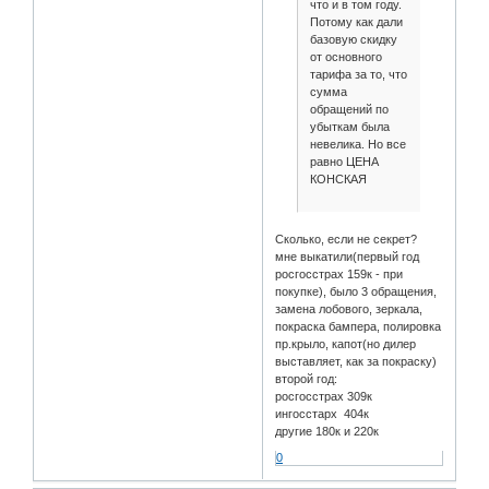
что и в том году.
Потому как дали
базовую скидку
от основного
тарифа за то, что
сумма
обращений по
убыткам была
невелика. Но все
равно ЦЕНА
КОНСКАЯ
Сколько, если не секрет?
мне выкатили(первый год
росгосстрах 159к - при
покупке), было 3 обращения,
замена лобового, зеркала,
покраска бампера, полировка
пр.крыло, капот(но дилер
выставляет, как за покраску)
второй год:
росгосстрах 309к
ингосстарх 404к
другие 180к и 220к
0