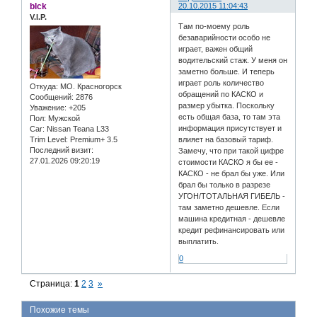
blck
20.10.2015 11:04:43
V.I.P.
Там по-моему роль
безаварийности особо не
играет, важен общий
водительский стаж. У меня он
заметно больше. И теперь
играет роль количество
Откуда:
МО. Красногорск
обращений по КАСКО и
Сообщений:
2876
размер убытка. Поскольку
Уважение:
+205
есть общая база, то там эта
Пол:
Мужской
информация присутствует и
Car:
Nissan Teana L33
Trim Level:
Premium+ 3.5
влияет на базовый тариф.
Последний визит:
Замечу, что при такой цифре
27.01.2026 09:20:19
стоимости КАСКО я бы ее -
КАСКО - не брал бы уже. Или
брал бы только в разрезе
УГОН/ТОТАЛЬНАЯ ГИБЕЛЬ -
там заметно дешевле. Если
машина кредитная - дешевле
кредит рефинансировать или
выплатить.
0
Страница:
1
2
3
»
Похожие темы