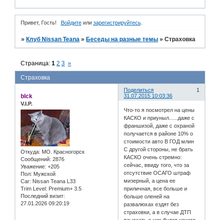
Привет, Гость!
Войдите
или
зарегистрируйтесь
.
»
Клуб Nissan Teana
»
Беседы на разные темы
»
Страховка
Страница:
1
2
3
»
Страховка
Поделиться
1
blck
31.07.2015 10:03:36
V.I.P.
Что-то я посмотрел на цены
КАСКО и приуныл......даже с
франшизой, даже с охраной
получается в районе 10% о
стоимости авто В ГОД млин
С другой стороны, не брать
Откуда:
МО. Красногорск
КАСКО очень стремно:
Сообщений:
2876
сейчас, ввиду того, что за
Уважение:
+205
отсутствие ОСАГО штраф
Пол:
Мужской
мизерный, а цена ее
Car:
Nissan Teana L33
Trim Level:
Premium+ 3.5
приличная, все больше и
Последний визит:
больше оленей на
27.01.2026 09:20:19
развалюхах ездят без
страховки, а в случае ДТП