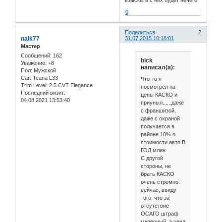
взыскать с них будет нечего.
0
Поделиться
2
naik77
31.07.2015 10:18:01
Мастер
Сообщений:
162
blck
Уважение:
+8
написал(а):
Пол:
Мужской
Car:
Teana L33
Что-то я
Trim Level:
2.5 CVT Elegance
посмотрел на
Последний визит:
цены КАСКО и
04.08.2021 13:53:40
приуныл......даже
с франшизой,
даже с охраной
получается в
районе 10% о
стоимости авто В
ГОД млин
С другой
стороны, не
брать КАСКО
очень стремно:
сейчас, ввиду
того, что за
отсутствие
ОСАГО штраф
мизерный, а цена