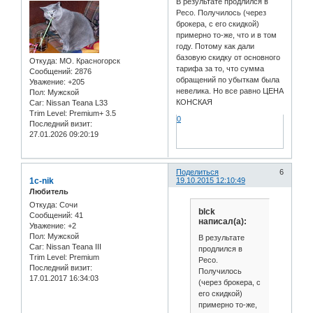
В результате продлился в
Ресо. Получилось (через
брокера, с его скидкой)
примерно то-же, что и в том
году. Потому как дали
базовую скидку от основного
Откуда:
МО. Красногорск
тарифа за то, что сумма
Сообщений:
2876
обращений по убыткам была
Уважение:
+205
невелика. Но все равно ЦЕНА
Пол:
Мужской
КОНСКАЯ
Car:
Nissan Teana L33
Trim Level:
Premium+ 3.5
0
Последний визит:
27.01.2026 09:20:19
Поделиться
6
1c-nik
19.10.2015 12:10:49
Любитель
Откуда:
Сочи
blck
Сообщений:
41
написал(а):
Уважение:
+2
Пол:
Мужской
В результате
Car:
Nissan Teana III
продлился в
Trim Level:
Premium
Ресо.
Последний визит:
Получилось
17.01.2017 16:34:03
(через брокера, с
его скидкой)
примерно то-же,