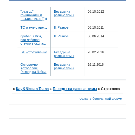
"развод"
Беседы на
08.10.2012
гаишниками и
разные темы
.....гаишников ))))
ТО и еже с ним...
II: Разное
05.10.2011
пробег 300км,
II: Разное
06.06.2014
все лобовое
стекло в сколах.
ВТБ страхование
Беседы на
26.02.2026
разные темы
Осторожно!
Беседы на
16.11.2018
Автосалон!
разные темы
Развод на бабки!
»
Клуб Nissan Teana
»
Беседы на разные темы
»
Страховка
создать бесплатный форум