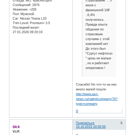
страхование" .. У
Откуда:
МО. Красногорск
Сообщений:
2876
меня с
Уважение:
+205
франшизой 10₽
Пол:
Мужской
..6,4%
Car:
Nissan Teana L33
получилось .
Trim Level:
Premium+ 3.5
Правда опыта
Последний визит:
общения по
27.01.2026 09:20:19
страховым
случаям с этой
компанией нет .
До этого был
"Сургут нефтегаз
" цены не малые
, но и работают
оперативно !
Спасибо! Но что-то на них
много жалоб пошло
http://www.asn-
news.ru/rating/company/76?
type=company
0
Поделиться
5
blck
15.10.2015 20:05:55
V.I.P.