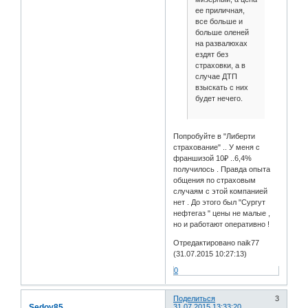
ее приличная,
все больше и
больше оленей
на развалюхах
ездят без
страховки, а в
случае ДТП
взыскать с них
будет нечего.
Попробуйте в "Либерти
страхование" .. У меня с
франшизой 10₽ ..6,4%
получилось . Правда опыта
общения по страховым
случаям с этой компанией
нет . До этого был "Сургут
нефтегаз " цены не малые ,
но и работают оперативно !
Отредактировано naik77
(31.07.2015 10:27:13)
0
Поделиться
3
Sedoy85
31.07.2015 13:33:20