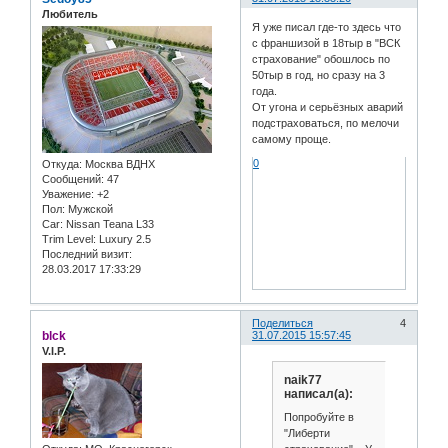
Любитель
Я уже писал где-то здесь что
с франшизой в 18тыр в "ВСК
страхование" обошлось по
50тыр в год, но сразу на 3
года.
От угона и серьёзных аварий
подстраховаться, по мелочи
самому проще.
0
Откуда:
Москва ВДНХ
Сообщений:
47
Уважение:
+2
Пол:
Мужской
Car:
Nissan Teana L33
Trim Level:
Luxury 2.5
Последний визит:
28.03.2017 17:33:29
Поделиться
4
blck
31.07.2015 15:57:45
V.I.P.
naik77
написал(а):
Попробуйте в
"Либерти