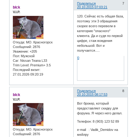
Поделиться
7
blck
20.10.2015 07:03:21
V.I.P.
120. Сейчас есть общая база,
поэтому эти 3 обращения
скорее всего перевели в
категорию "опасного"
клиента. Да и судя по первой
цифре, стаж вождения
Откуда:
МО. Красногорск
небольшой. Вот и
Сообщений:
2876
получается.....
Уважение:
+205
Пол:
Мужской
0
Car:
Nissan Teana L33
Trim Level:
Premium+ 3.5
Последний визит:
27.01.2026 09:20:19
Поделиться
8
blck
20.10.2015 08:17:53
V.I.P.
Вот брокер, который
предоставляет скидку для
форума. Я через него делал.
Телефон: 8 (903) 123 52 89
Откуда:
МО. Красногорск
e-mail : Vadik_Demidov на
Сообщений:
2876
мейлру