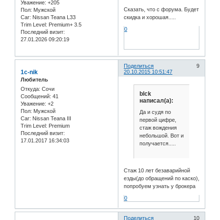
Уважение:
+205
Сказать, что с форума. Будет
Пол:
Мужской
Car:
Nissan Teana L33
скидка и хорошая.....
Trim Level:
Premium+ 3.5
0
Последний визит:
27.01.2026 09:20:19
Поделиться
9
1c-nik
20.10.2015 10:51:47
Любитель
Откуда:
Сочи
blck
Сообщений:
41
написал(а):
Уважение:
+2
Пол:
Мужской
Да и судя по
Car:
Nissan Teana III
первой цифре,
Trim Level:
Premium
стаж вождения
Последний визит:
небольшой. Вот и
17.01.2017 16:34:03
получается.....
Стаж 10 лет безаварийной
езды(до обращений по каско),
попробуем узнать у брокера
0
Поделиться
10