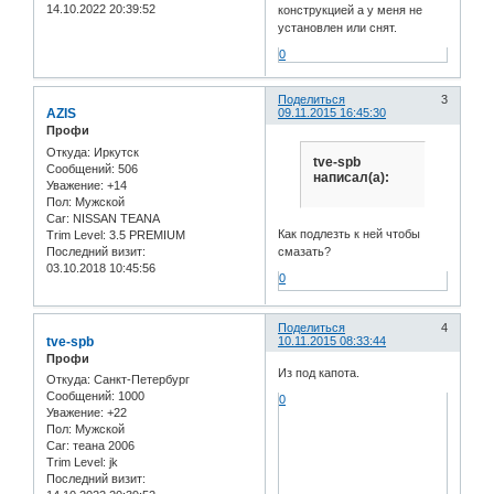
14.10.2022 20:39:52
конструкцией а у меня не
установлен или снят.
0
Поделиться
3
AZIS
09.11.2015 16:45:30
Профи
Откуда:
Иркутск
tve-spb
Сообщений:
506
написал(а):
Уважение:
+14
Пол:
Мужской
Car:
NISSAN TEANA
Как подлезть к ней чтобы
Trim Level:
3.5 PREMIUM
Последний визит:
смазать?
03.10.2018 10:45:56
0
Поделиться
4
tve-spb
10.11.2015 08:33:44
Профи
Из под капота.
Откуда:
Санкт-Петербург
Сообщений:
1000
0
Уважение:
+22
Пол:
Мужской
Car:
теана 2006
Trim Level:
jk
Последний визит: