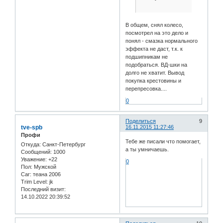
В общем, снял колесо,
посмотрел на это дело и
понял - смазка нормального
эффекта не даст, т.к. к
подшипникам не
подобраться. ВД-шки на
долго не хватит. Вывод
покупка крестовины и
перепресовка....
0
Поделиться
9
tve-spb
16.11.2015 11:27:46
Профи
Тебе же писали что помогает,
Откуда:
Санкт-Петербург
а ты умничаешь.
Сообщений:
1000
Уважение:
+22
0
Пол:
Мужской
Car:
теана 2006
Trim Level:
jk
Последний визит:
14.10.2022 20:39:52