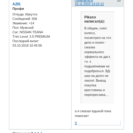
Поделиться
10
AZIS
16.11.2015 13:22:12
Профи
Откуда:
Иркутск
Pikaso
Сообщений:
506
написал(а):
Уважение:
+14
Пол:
Мужской
В общем, снял
Car:
NISSAN TEANA
колесо,
Trim Level:
3.5 PREMIUM
посмотрел на это
Последний визит:
дело и понял -
03.10.2018 10:45:56
смазка
нормального
эффекта не даст,
т.к. к
подшипникам не
подобраться. ВД-
шки на долго не
хватит. Вывод
покупка
крестовины и
перепресовка....
а я смазал вдшкой пока
помогает
0