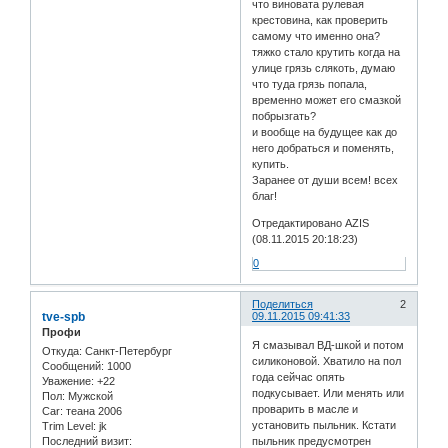
что виновата рулевая
крестовина, как проверить
самому что именно она?
тяжко стало крутить когда на
улице грязь слякоть, думаю
что туда грязь попала,
временно может его смазкой
побрызгать?
и вообще на будущее как до
него добраться и поменять,
купить.
Заранее от души всем! всех
благ!
Отредактировано AZIS
(08.11.2015 20:18:23)
0
Поделиться
2
tve-spb
09.11.2015 09:41:33
Профи
Я смазывал ВД-шкой и потом
Откуда:
Санкт-Петербург
силиконовой. Хватило на пол
Сообщений:
1000
года сейчас опять
Уважение:
+22
подкусывает. Или менять или
Пол:
Мужской
проварить в масле и
Car:
теана 2006
установить пыльник. Кстати
Trim Level:
jk
Последний визит:
пыльник предусмотрен