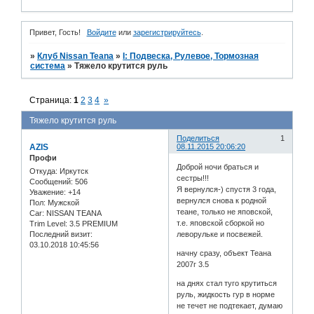
Привет, Гость!
Войдите
или
зарегистрируйтесь
.
»
Клуб Nissan Teana
»
I: Подвеска, Рулевое, Тормозная
система
»
Тяжело крутится руль
Страница:
1
2
3
4
»
Тяжело крутится руль
Поделиться
1
AZIS
08.11.2015 20:06:20
Профи
Доброй ночи браться и
Откуда:
Иркутск
сестры!!!
Сообщений:
506
Я вернулся-) спустя 3 года,
Уважение:
+14
вернулся снова к родной
Пол:
Мужской
теане, только не яповской,
Car:
NISSAN TEANA
т.е. яповской сборкой но
Trim Level:
3.5 PREMIUM
Последний визит:
леворульке и посвежей.
03.10.2018 10:45:56
начну сразу, объект Теана
2007г 3.5
на днях стал туго крутиться
руль, жидкость гур в норме
не течет не подтекает, думаю