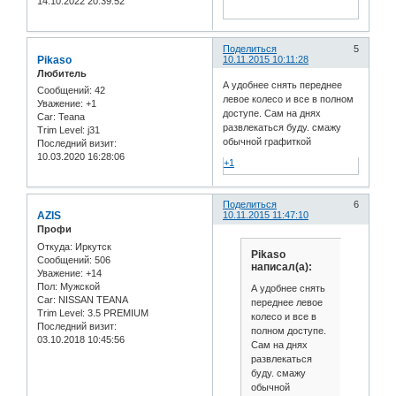
14.10.2022 20:39:52
Поделиться
5
Pikaso
10.11.2015 10:11:28
Любитель
А удобнее снять переднее
Сообщений:
42
левое колесо и все в полном
Уважение:
+1
доступе. Сам на днях
Car:
Teana
развлекаться буду. смажу
Trim Level:
j31
обычной графиткой
Последний визит:
10.03.2020 16:28:06
+1
Поделиться
6
AZIS
10.11.2015 11:47:10
Профи
Откуда:
Иркутск
Pikaso
Сообщений:
506
написал(а):
Уважение:
+14
Пол:
Мужской
А удобнее снять
Car:
NISSAN TEANA
переднее левое
Trim Level:
3.5 PREMIUM
колесо и все в
Последний визит:
полном доступе.
03.10.2018 10:45:56
Сам на днях
развлекаться
буду. смажу
обычной