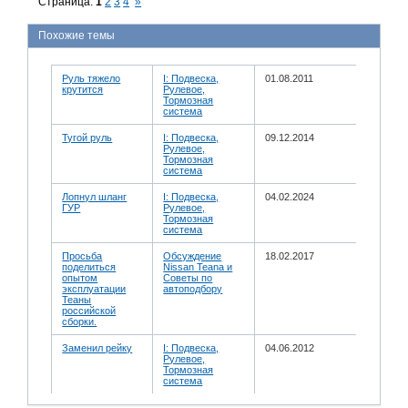
Страница:
1
2
3
4
»
Похожие темы
Руль тяжело
I: Подвеска,
01.08.2011
крутится
Рулевое,
Тормозная
система
Тугой руль
I: Подвеска,
09.12.2014
Рулевое,
Тормозная
система
Лопнул шланг
I: Подвеска,
04.02.2024
ГУР
Рулевое,
Тормозная
система
Просьба
Обсуждение
18.02.2017
поделиться
Nissan Teana и
опытом
Советы по
эксплуатации
автоподбору
Теаны
российской
сборки.
Заменил рейку
I: Подвеска,
04.06.2012
Рулевое,
Тормозная
система