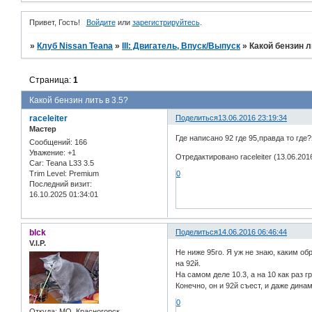
Привет, Гость!
Войдите
или
зарегистрируйтесь
.
»
Клуб Nissan Teana
»
III: Двигатель, Впуск/Выпуск
»
Какой бензин л
Страница:
1
Какой бензин лить в 3.5?
raceleiter
Поделиться
13.06.2016 23:19:34
Мастер
Где написано 92 где 95,правда то где
Сообщений:
166
Уважение:
+1
Отредактировано raceleiter (13.06.201
Car:
Teana L33 3.5
Trim Level:
Premium
0
Последний визит:
16.10.2025 01:34:01
blck
Поделиться
14.06.2016 06:46:44
V.I.P.
Не ниже 95го. Я уж не знаю, каким о
на 92й.
На самом деле 10.3, а на 10 как раз 
Конечно, он и 92й съест, и даже дина
0
Откуда:
МО. Красногорск