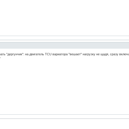
ивать "дергунчик": на двигатель TCU вариатора "вешает" нагрузку не щадя, сразу вкл
Т