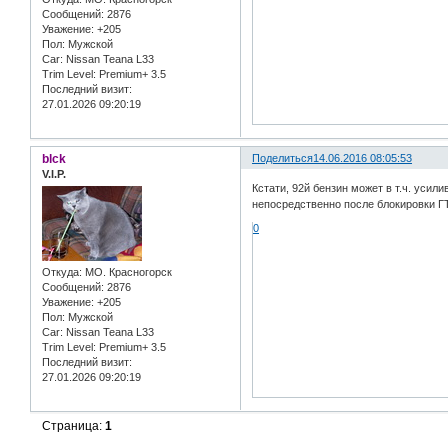
Сообщений:
2876
Уважение:
+205
Пол:
Мужской
Car:
Nissan Teana L33
Trim Level:
Premium+ 3.5
Последний визит:
27.01.2026 09:20:19
blck
Поделиться
14.06.2016 08:05:53
V.I.P.
Кстати, 92й бензин может в т.ч. усил
непосредственно после блокировки Г
0
Откуда:
МО. Красногорск
Сообщений:
2876
Уважение:
+205
Пол:
Мужской
Car:
Nissan Teana L33
Trim Level:
Premium+ 3.5
Последний визит:
27.01.2026 09:20:19
Страница:
1