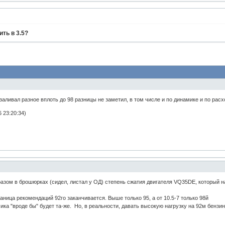
ить в 3.5?
?заливал разное вплоть до 98 разницы не заметил, в том числе и по динамике и по расх
6 23:20:34)
бразом в брошюрках (сидел, листал у ОД) степень сжатия двигателя VQ35DE, который н
граница рекомендаций 92го заканчивается. Выше только 95, а от 10.5-7 только 98й
мика "вроде бы" будет та-же. Но, в реальности, давать высокую нагрузку на 92м бензин