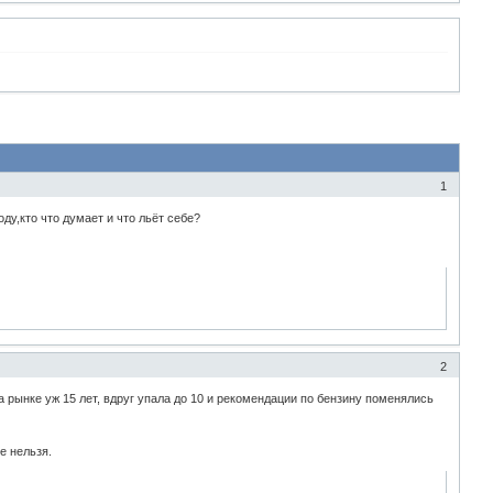
1
оду,кто что думает и что льёт себе?
2
а рынке уж 15 лет, вдруг упала до 10 и рекомендации по бензину поменялись
е нельзя.