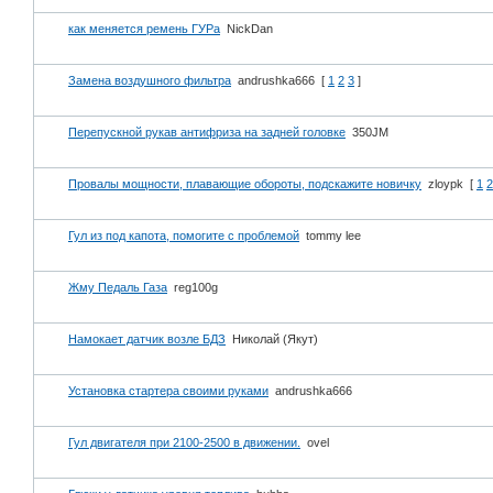
как меняется ремень ГУРа
NickDan
Замена воздушного фильтра
andrushka666
[
1
2
3
]
Перепускной рукав антифриза на задней головке
350JM
Провалы мощности, плавающие обороты, подскажите новичку
zloypk
[
1
2
Гул из под капота, помогите с проблемой
tommy lee
Жму Педаль Газа
reg100g
Намокает датчик возле БДЗ
Николай (Якут)
Установка стартера своими руками
andrushka666
Гул двигателя при 2100-2500 в движении.
ovel