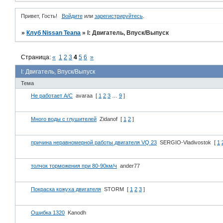
Привет, Гость!
Войдите
или
зарегистрируйтесь
.
»
Клуб Nissan Teana
»
I: Двигатель, Впуск/Выпуск
Страница:
«
1
2
3
4
5
6
»
I: Двигатель, Впуск/Выпуск
Тема
Не работает A/C
avaraa
[
1
2
3
…
9
]
Много воды с глушителей
Zidanof
[
1
2
]
причина неравномерной работы двигателя VQ 23
SERGIO-Vladivostok
[
1
толчок торможения при 80-90км/ч
ander77
Покраска кожуха двигателя
STORM
[
1
2
3
]
Ошибка 1320
Kanodh