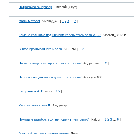
Потрогайте генератор
Николай (Якут)
глюки мотора!
Nikolay_A6
[
1
2
3
…
7
]
Замена сальника под шкивом коленчатого вала VQ23
Sidoroff_38 RUS
Выбор промывочного масла
STORM
[
1
2
3
]
Плохо заводится в прогретом состоянии!
Андрешка
[
1
2
]
Непонятный датчик на двигателе справа!
Andryxa-009
Загорается ЧЕК
ioxim
[
1
2
]
Раскоксовыватель!!!
Волдемар
Помогите разобраться, не пойму в чём дело?!
Falcon
[
1
2
3
…
6
]
большой расход в зимнее время
Ярик