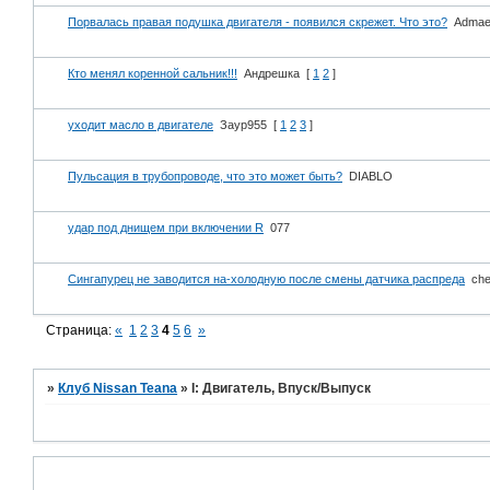
Порвалась правая подушка двигателя - появился скрежет. Что это?
Admae
Кто менял коренной сальник!!!
Андрешка
[
1
2
]
уходит масло в двигателе
Заур955
[
1
2
3
]
Пульсация в трубопроводе, что это может быть?
DIABLO
удар под днищем при включении R
077
Сингапурец не заводится на-холодную после смены датчика распреда
ch
Страница:
«
1
2
3
4
5
6
»
»
Клуб Nissan Teana
»
I: Двигатель, Впуск/Выпуск