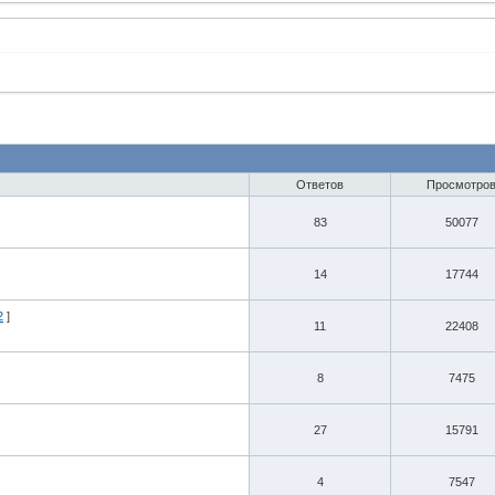
Ответов
Просмотро
83
50077
14
17744
2
]
11
22408
8
7475
27
15791
4
7547