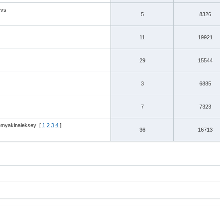
vs
5
8326
11
19921
29
15544
3
6885
7
7323
emyakinaleksey
[
1
2
3
4
]
36
16713