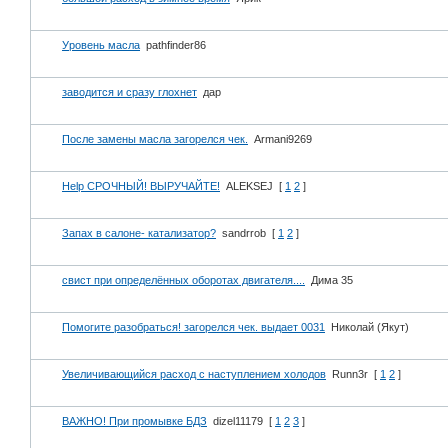
Уровень масла
pathfinder86
заводится и сразу глохнет
дар
После замены масла загорелся чек.
Armani9269
Help СРОЧНЫЙ! ВЫРУЧАЙТЕ!
ALEKSEJ
[
1
2
]
Запах в салоне- катализатор?
sandrrob
[
1
2
]
свист при определённых оборотах двигателя....
Дима 35
Помогите разобраться! загорелся чек. выдает 0031
Николай (Якут)
Увеличивающийся расход с наступлением холодов
Runn3r
[
1
2
]
ВАЖНО! При промывке БДЗ
dizel11179
[
1
2
3
]