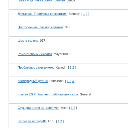
Глюки у датчика уровня топлива
bubba
Двигатель. Проблема со стартом.
fantociy
[
1
2
]
Посторонний шум под капотом
SiB
Шум в салоне
077
Ремонт своими силами
mayor1000
Проблема с зажиганием.
Kanodh
[
1
2
]
Кислородный датчик
Dima1988
[
1
2
3
]
Клапан EGR, Клапан отработавших газов
General
Стук двигателя на- горячую!
Mich
[
1
2
]
Заглохла на ходу!!!
AZIS
[
1
2
]